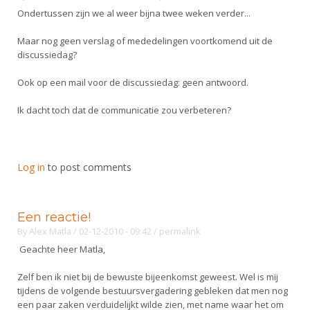
Alle Verenigingen
Opleidingen
Ondertussen zijn we al weer bijna twee weken verder...
Nieuws
Wedstrijdorganisatie
Tuchtzaken
Maar nog geen verslag of mededelingen voortkomend uit de
Verenigingsondersteuning
discussiedag?
Nieuws
Archief
Witte Vlekkenplan
Ook op een mail voor de discussiedag: geen antwoord.
Aanvragen van scheidsrechters
Infotheek
Oprichting Vereniging
Ik dacht toch dat de communicatie zou verbeteren?
Scheidsrechterslijst
Bibliotheek
Overschrijven leden
Import inschrijvingen uit Nahouw
ALV
Verwerk wedstrijduitslagen
Log in
to post comments
Touché
NK organiseren
Promotie en logo
Een reactie!
By
Alex Matla
/ 02-12-2010 - 09:42
/
permalink
Geachte heer Matla,
Geschiedenis van het schermen
Zelf ben ik niet bij de bewuste bijeenkomst geweest. Wel is mij
tijdens de volgende bestuursvergadering gebleken dat men nog
een paar zaken verduidelijkt wilde zien, met name waar het om