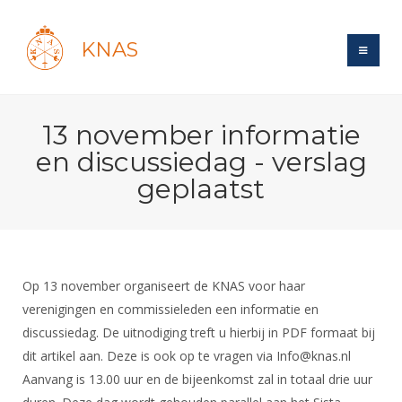
KNAS
Site
13 november informatie
Bond
Login
en discussiedag - verslag
Schermen
Bond
geplaatst
Recent posts
Beleid
Topsport
Books
Breedtesport
Lidmaatschap
Polls
Introductie
Informatie
Wat is topsport
Tarieven
Forums
Recreatiesport
Op 13 november organiseert de KNAS voor haar
Nieuws
Forums
Voor de jeugd
Reglementen
verenigingen en commissieleden een informatie en
Maandelijks archief
Veteranen
NK's
discussiedag. De uitnodiging treft u hierbij in PDF formaat bij
Spreekbeurtpakket
Ledencijfers
Zoek Vereniging
Forums
Lichtzwaardschermen
dit artikel aan. Deze is ook op te vragen via Info@knas.nl
Evenement
Ouders en vereniging
Sponsors en Partners
Oranje
Schermforum
Aanvang is 13.00 uur en de bijeenkomst zal in totaal drie uur
Contact
Wedstrijdsport
Jeugdkampen