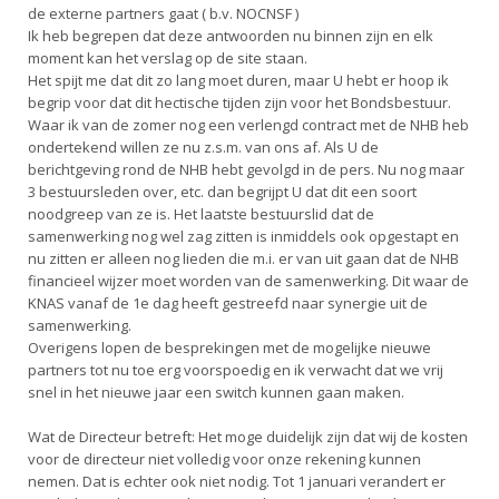
de externe partners gaat ( b.v. NOCNSF )
Ik heb begrepen dat deze antwoorden nu binnen zijn en elk
moment kan het verslag op de site staan.
Het spijt me dat dit zo lang moet duren, maar U hebt er hoop ik
begrip voor dat dit hectische tijden zijn voor het Bondsbestuur.
Waar ik van de zomer nog een verlengd contract met de NHB heb
ondertekend willen ze nu z.s.m. van ons af. Als U de
berichtgeving rond de NHB hebt gevolgd in de pers. Nu nog maar
3 bestuursleden over, etc. dan begrijpt U dat dit een soort
noodgreep van ze is. Het laatste bestuurslid dat de
samenwerking nog wel zag zitten is inmiddels ook opgestapt en
nu zitten er alleen nog lieden die m.i. er van uit gaan dat de NHB
financieel wijzer moet worden van de samenwerking. Dit waar de
KNAS vanaf de 1e dag heeft gestreefd naar synergie uit de
samenwerking.
Overigens lopen de besprekingen met de mogelijke nieuwe
partners tot nu toe erg voorspoedig en ik verwacht dat we vrij
snel in het nieuwe jaar een switch kunnen gaan maken.
Wat de Directeur betreft: Het moge duidelijk zijn dat wij de kosten
voor de directeur niet volledig voor onze rekening kunnen
nemen. Dat is echter ook niet nodig. Tot 1 januari verandert er