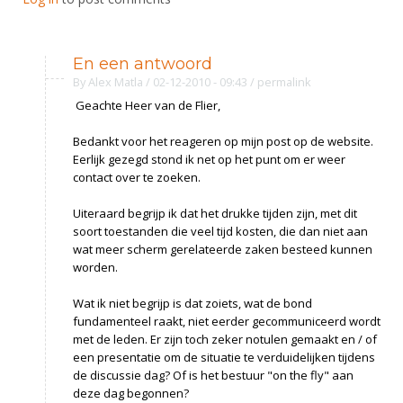
En een antwoord
By
Alex Matla
/ 02-12-2010 - 09:43
/
permalink
Geachte Heer van de Flier,
Bedankt voor het reageren op mijn post op de website.
Eerlijk gezegd stond ik net op het punt om er weer
contact over te zoeken.
Uiteraard begrijp ik dat het drukke tijden zijn, met dit
soort toestanden die veel tijd kosten, die dan niet aan
wat meer scherm gerelateerde zaken besteed kunnen
worden.
Wat ik niet begrijp is dat zoiets, wat de bond
fundamenteel raakt, niet eerder gecommuniceerd wordt
met de leden. Er zijn toch zeker notulen gemaakt en / of
een presentatie om de situatie te verduidelijken tijdens
de discussie dag? Of is het bestuur "on the fly" aan
deze dag begonnen?