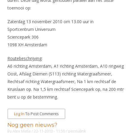
duren. Deze dag wordt gehouden parallel aan het Sista-
DBT
Nieuws
Website
Organisatie
NK organiseren
toernooi op:
Ranglijsten
Brassardsysteem
FBT
Gebruiksvoorwaarden
Bestuur
Inschrijven
Zaterdag 13 november 2010 om 13.00 uur in
SBT
Handleiding
Voor coaches en leraren
Commissies
Sportcentrum Universum
Reglementen
Talentontwikkeling
Historie
Nieuws
Sciencepark 306
Ereleden
Materiaal
1098 XH Amsterdam
Nationale opleidingen
Leden van Verdiensten
Atletencommissie
Schermpaspoort
Internationale opleidingen
Routebeschrijving
:
Vacatures
Rolstoelschermen
A6 richting Amsterdam, A1 richting Amsterdam, A10 ringweg
Internationale Titeltoernooien
Opleidingen
Oost, Afslag Diemen (S113) richting Watergraafsmeer,
Bondsbureau
Internationale aanmeldingen
Wedstrijdkalender
Leraar
Rechtsaf richting Watergraafsmeer, Na 1 km rechtsaf de
Contact
Kruislaan op. Na 1,5 km rechtsaf Sciencepark op, na 200 mtr
KNAS Keurmerk
Voor scheidsrechters
Medewerkers
bent u op de bestemming.
NK's
Nieuws
Samenwerking
JPT
Log In
To Post Comments
Scheidsrechterslijst
Formulieren
JEC
Nog geen nieuws?
Scheidsrechter Documentatie
By
Alex Matla
/ 23-11-2010 - 11:50
/
permalink
Veteranenwedstrijden