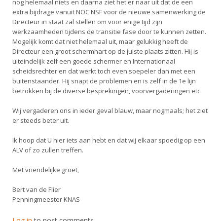
nog helemaal niets en daarna ziet het er naar uit dat de een
extra bijdrage vanuit NOC NSF voor de nieuwe samenwerking de
Directeur in staat zal stellen om voor enige tijd zijn
werkzaamheden tijdens de transitie fase door te kunnen zetten.
Mogelijk komt dat niet helemaal uit, maar gelukkig heeft de
Directeur een groot schermhart op de juiste plaats zitten. Hij is
uiteindelijk zelf een goede schermer en Internationaal
scheidsrechter en dat werkt toch even soepeler dan met een
buitenstaander. Hij snapt de problemen en is zelf in de 1e lijn
betrokken bij de diverse besprekingen, voorvergaderingen etc.
Wij vergaderen ons in ieder geval blauw, maar nogmaals; het ziet
er steeds beter uit.
Ik hoop dat U hier iets aan hebt en dat wij elkaar spoedig op een
ALV of zo zullen treffen.
Met vriendelijke groet,
Bert van de Flier
Penningmeester KNAS
Log in
to post comments