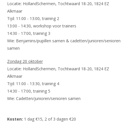
Alle Verenigingen
Locatie: HollandSchermen, Tochtwaard 18-20, 1824 EZ
Opleidingen
Alkmaar
Nieuws
Wedstrijdorganisatie
Tuchtzaken
Tijd: 11:00 - 13:00, training 2
Verenigingsondersteuning
Nieuws
13:00 - 14:30, workshop voor trainers
Archief
Witte Vlekkenplan
14:30 - 17:00, training 3
Aanvragen van scheidsrechters
Wie: Benjamins/pupillen samen & cadetten/junioren/senioren
Infotheek
Oprichting Vereniging
Scheidsrechterslijst
samen
Bibliotheek
Overschrijven leden
Import inschrijvingen uit Nahouw
Zondag 20 oktober
ALV
Verwerk wedstrijduitslagen
Locatie: HollandSchermen, Tochtwaard 18-20, 1824 EZ
Touché
Alkmaar
NK organiseren
Tijd: 11:00 - 13:30, training 4
Promotie en logo
14:30 - 17:00, training 5
Wie: Cadetten/junioren/senioren samen
Geschiedenis van het schermen
Kosten:
1 dag €15, 2 of 3 dagen €20