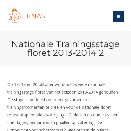
KNAS
Site
Nationale Trainingsstage
Bond
Login
floret 2013-2014 2
Schermen
Bond
Recent posts
Beleid
Topsport
Books
Breedtesport
Lidmaatschap
Polls
Introductie
Informatie
Op 18, 19 en 20 oktober wordt de tweede nationale
Wat is topsport
Tarieven
Forums
trainingsstage floret van het seizoen 2013-2014 gehouden.
Recreatiesport
Nieuws
Forums
Voor de jeugd
Reglementen
De stage is bedoeld om meer gezamenlijke
Maandelijks archief
Veteranen
NK's
trainingsmomenten te creëren voor de nationale floret
Spreekbeurtpakket
Ledencijfers
Zoek Vereniging
Forums
Lichtzwaardschermen
top/subtop en talentvolle jeugd. Cadetten en ouder trainen
Evenement
Ouders en vereniging
Sponsors en Partners
Oranje
drie dagen, benjamins en pupillen op zaterdag. De
Schermforum
Contact
Wedstrijdsport
uitnodiging voor schermers is bijgesloten in de bijlage.
Jeugdkampen