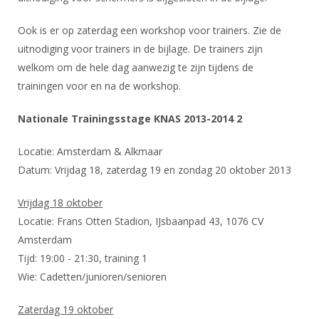
DBT
Nieuws
Website
Organisatie
NK organiseren
Ranglijsten
Brassardsysteem
FBT
Ook is er op zaterdag een workshop voor trainers. Zie de
Gebruiksvoorwaarden
Bestuur
Inschrijven
uitnodiging voor trainers in de bijlage. De trainers zijn
SBT
Handleiding
Voor coaches en leraren
Commissies
welkom om de hele dag aanwezig te zijn tijdens de
Reglementen
Talentontwikkeling
Historie
trainingen voor en na de workshop.
Nieuws
Ereleden
Materiaal
Nationale opleidingen
Leden van Verdiensten
Nationale Trainingsstage KNAS 2013-2014 2
Atletencommissie
Schermpaspoort
Internationale opleidingen
Vacatures
Rolstoelschermen
Locatie: Amsterdam & Alkmaar
Internationale Titeltoernooien
Opleidingen
Datum: Vrijdag 18, zaterdag 19 en zondag 20 oktober 2013
Bondsbureau
Internationale aanmeldingen
Wedstrijdkalender
Leraar
Vrijdag 18 oktober
Contact
KNAS Keurmerk
Locatie: Frans Otten Stadion, IJsbaanpad 43, 1076 CV
Voor scheidsrechters
Medewerkers
Amsterdam
NK's
Nieuws
Samenwerking
Tijd: 19:00 - 21:30, training 1
JPT
Wie: Cadetten/junioren/senioren
Scheidsrechterslijst
Formulieren
JEC
Scheidsrechter Documentatie
Zaterdag 19 oktober
Veteranenwedstrijden