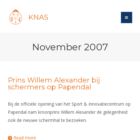
KNAS
Site
November 2007
Bond
Login
Schermen
Bond
Recent posts
Beleid
Topsport
Books
Breedtesport
Prins Willem Alexander bij
Lidmaatschap
schermers op Papendal
Polls
Introductie
Informatie
Wat is topsport
Tarieven
Forums
Recreatiesport
Nieuws
Bij de officiële opening van het Sport & Innovatiecentrum op
Forums
Voor de jeugd
Reglementen
Maandelijks archief
Veteranen
Papendal nam kroonprins Willem Alexander de gelegenheid
NK's
Spreekbeurtpakket
Ledencijfers
Zoek Vereniging
Forums
ook de nieuwe schermhal te bezoeken.
Lichtzwaardschermen
Evenement
Ouders en vereniging
Sponsors en Partners
Oranje
Schermforum
Contact
Read more
about Prins Willem Alexander bij schermers op
Wedstrijdsport
Jeugdkampen