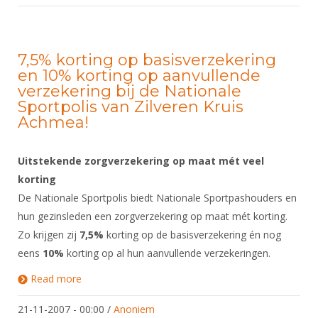
Alle Verenigingen
Opleidingen
Nieuws
Wedstrijdorganisatie
Tuchtzaken
Verenigingsondersteuning
7,5% korting op basisverzekering
Nieuws
Archief
en 10% korting op aanvullende
Witte Vlekkenplan
Aanvragen van scheidsrechters
verzekering bij de Nationale
Infotheek
Sportpolis van Zilveren Kruis
Oprichting Vereniging
Scheidsrechterslijst
Achmea!
Bibliotheek
Overschrijven leden
Import inschrijvingen uit Nahouw
ALV
Uitstekende zorgverzekering op maat mét veel
Verwerk wedstrijduitslagen
korting
Touché
NK organiseren
De Nationale Sportpolis biedt Nationale Sportpashouders en
Promotie en logo
hun gezinsleden een zorgverzekering op maat mét korting.
Zo krijgen zij
7,5%
korting op de basisverzekering én nog
eens
10%
korting op al hun aanvullende verzekeringen.
Geschiedenis van het schermen
Read more
about 7,5% korting op basisverzekering en 10%
korting op aanvullende verzekering bij de Nationale
Sportpolis van Zilveren Kruis Achmea!
21-11-2007 - 00:00
/
Anoniem