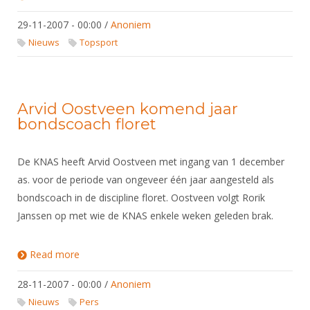
DBT
Nieuws
Papendal
Website
Organisatie
NK organiseren
Ranglijsten
Brassardsysteem
29-11-2007 - 00:00
/
Anoniem
FBT
Gebruiksvoorwaarden
Bestuur
Nieuws
Topsport
Inschrijven
SBT
Handleiding
Voor coaches en leraren
Commissies
Reglementen
Talentontwikkeling
Historie
Nieuws
Ereleden
Materiaal
Arvid Oostveen komend jaar
Nationale opleidingen
Leden van Verdiensten
Atletencommissie
Schermpaspoort
bondscoach floret
Internationale opleidingen
Vacatures
Rolstoelschermen
Internationale Titeltoernooien
Opleidingen
De KNAS heeft Arvid Oostveen met ingang van 1 december
Bondsbureau
Internationale aanmeldingen
as. voor de periode van ongeveer één jaar aangesteld als
Wedstrijdkalender
Leraar
bondscoach in de discipline floret. Oostveen volgt Rorik
Contact
KNAS Keurmerk
Janssen op met wie de KNAS enkele weken geleden brak.
Voor scheidsrechters
Medewerkers
NK's
Nieuws
Samenwerking
Read more
about Arvid Oostveen komend jaar bondscoach
JPT
floret
Scheidsrechterslijst
Formulieren
JEC
28-11-2007 - 00:00
/
Anoniem
Scheidsrechter Documentatie
Nieuws
Pers
Veteranenwedstrijden