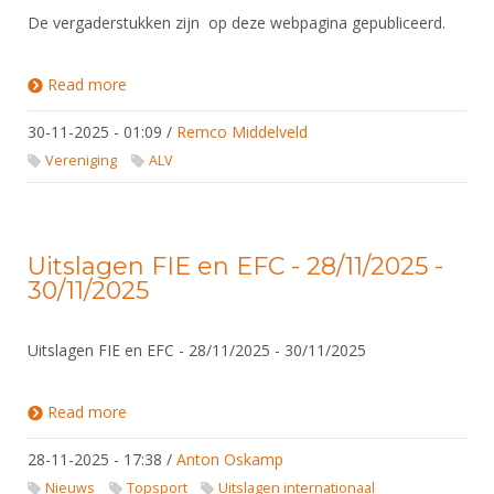
Alle Verenigingen
Opleidingen
De vergaderstukken zijn op deze webpagina gepubliceerd.
Nieuws
Wedstrijdorganisatie
Tuchtzaken
Verenigingsondersteuning
Read more
about Algemene Ledenvergadering najaar 2025
Nieuws
Archief
Witte Vlekkenplan
30-11-2025 - 01:09
/
Remco Middelveld
Aanvragen van scheidsrechters
Infotheek
Vereniging
ALV
Oprichting Vereniging
Scheidsrechterslijst
Bibliotheek
Overschrijven leden
Import inschrijvingen uit Nahouw
ALV
Verwerk wedstrijduitslagen
Uitslagen FIE en EFC - 28/11/2025 -
Touché
30/11/2025
NK organiseren
Promotie en logo
Uitslagen FIE en EFC - 28/11/2025 - 30/11/2025
Geschiedenis van het schermen
Read more
about Uitslagen FIE en EFC - 28/11/2025 -
30/11/2025
28-11-2025 - 17:38
/
Anton Oskamp
Nieuws
Topsport
Uitslagen internationaal