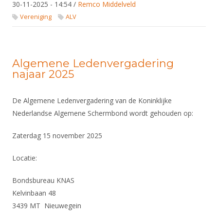
DBT
Nieuws
30-11-2025 - 14:54
/
Remco Middelveld
Website
Organisatie
NK organiseren
Ranglijsten
Brassardsysteem
Vereniging
ALV
FBT
Gebruiksvoorwaarden
Bestuur
Inschrijven
SBT
Handleiding
Voor coaches en leraren
Commissies
Reglementen
Talentontwikkeling
Historie
Nieuws
Algemene Ledenvergadering
Ereleden
Materiaal
najaar 2025
Nationale opleidingen
Leden van Verdiensten
Atletencommissie
Schermpaspoort
Internationale opleidingen
Vacatures
De Algemene Ledenvergadering van de Koninklijke
Rolstoelschermen
Internationale Titeltoernooien
Opleidingen
Nederlandse Algemene Schermbond wordt gehouden op:
Bondsbureau
Internationale aanmeldingen
Wedstrijdkalender
Leraar
Zaterdag 15 november 2025
Contact
KNAS Keurmerk
Voor scheidsrechters
Locatie:
Medewerkers
NK's
Nieuws
Samenwerking
Bondsbureau KNAS
JPT
Scheidsrechterslijst
Kelvinbaan 48
Formulieren
JEC
3439 MT Nieuwegein
Scheidsrechter Documentatie
Veteranenwedstrijden