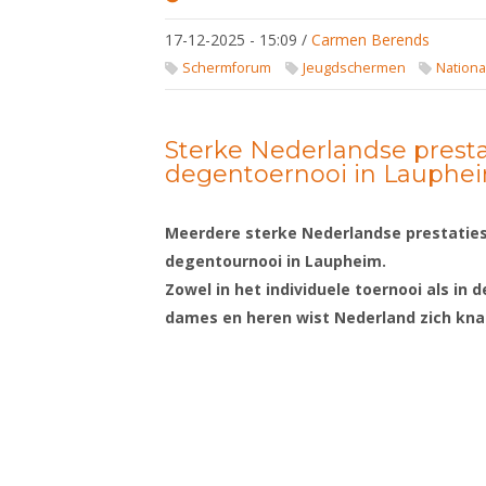
Gezamenlijk
groeien tijdens
17-12-2025 - 15:09
/
Carmen Berends
trainingsstages
van de
Schermforum
Jeugdschermen
Nationa
Nederlandse
Schermbond
Sterke Nederlandse prestat
degentoernooi in Lauphe
Meerdere sterke Nederlandse prestaties 
degentournooi in Laupheim.
Zowel in het individuele toernooi als in
dames en heren wist Nederland zich knap