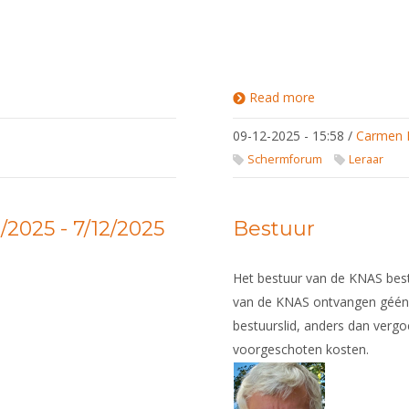
Read more
about Floret
Praktijkdag
Lerarenopleidin
09-12-2025 - 15:58
/
Carmen 
Niveau 2
Schermforum
Leraar
/2025 - 7/12/2025
Bestuur
Het bestuur van de KNAS besta
van de KNAS ontvangen géén
bestuurslid, anders dan verg
voorgeschoten kosten.