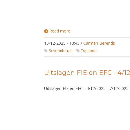
Read more
about Sterke
Nederlandse
prestaties bij
10-12-2025 - 13:43
/
Carmen Berends
U23-
degentoernooi
Schermforum
Topsport
in Laupheim
Uitslagen FIE en EFC - 4/12
Uitslagen FIE en EFC - 4/12/2025 - 7/12/2025