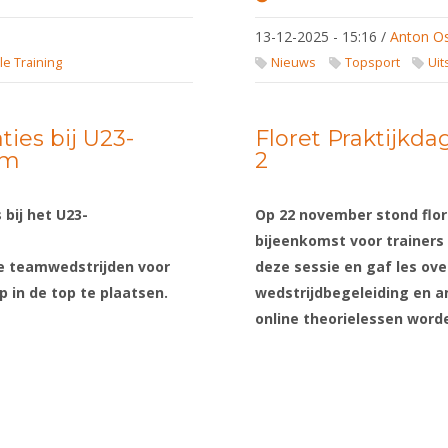
Uitslagen
FIE en EFC
13-12-2025 - 15:16
/
Anton O
-
12/12/2025
le Training
Nieuws
Topsport
Uit
-
14/12/2025
ies bij U23-
Floret Praktijkd
im
2
bij het U23-
Op 22 november stond flore
bijeenkomst voor trainers
 de teamwedstrijden voor
deze sessie en gaf les over
 in de top te plaatsen.
wedstrijdbegeleiding en a
online theorielessen word