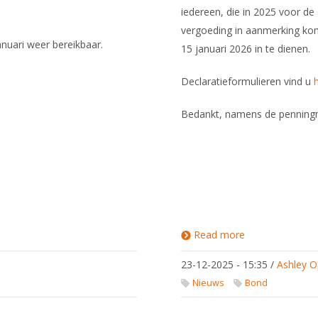
iedereen, die in 2025 voor de
vergoeding in aanmerking ko
anuari weer bereikbaar.
15 januari 2026 in te dienen.
Declaratieformulieren vind u
Bedankt, namens de penning
Read more
about
Declaraties
over 2025
23-12-2025 - 15:35
/
Ashley O
voor 15
januari
Nieuws
Bond
2026
indienen!