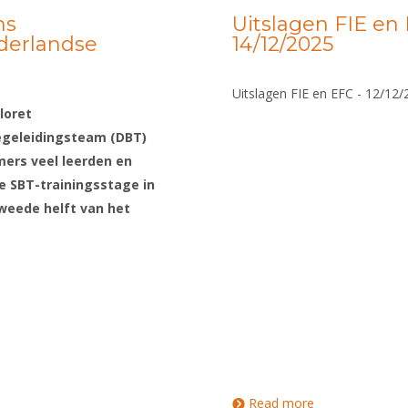
ns
Uitslagen FIE en 
ederlandse
14/12/2025
Uitslagen FIE en EFC - 12/12
loret
geleidingsteam (
DBT)
mers veel leerden en
e SBT-trainingsstage in
tweede helft van het
Read more
about