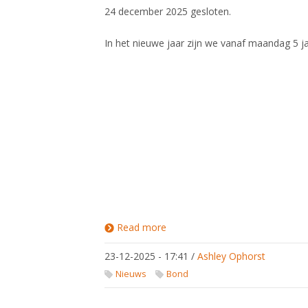
24 december 2025 gesloten.
In het nieuwe jaar zijn we vanaf maandag 5 j
Read more
about
Bondsbureau
gesloten
23-12-2025 - 17:41
/
Ashley Ophorst
tijdens de
feestdagen
Nieuws
Bond