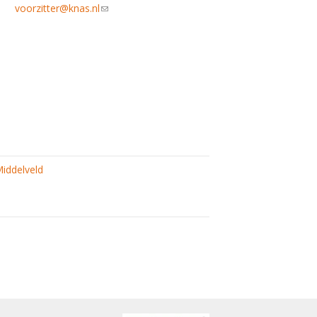
voorzitter@knas.nl
(link sends e-mail)
iddelveld