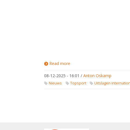
Read more
about
Uitslagen
FIE en
08-12-2025 - 16:01
/
Anton Oskamp
EFC -
4/12/2025
Nieuws
Topsport
Uitslagen internatio
-
7/12/2025