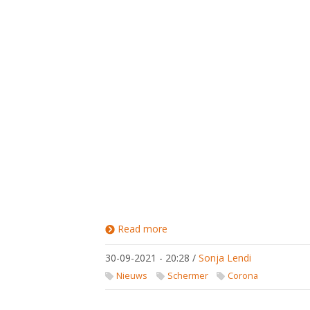
Read more
about Internationale
toernooien: nieuw
Covid protocol en
30-09-2021 - 20:28
/
Sonja Lendi
scheidsrechterbijdrage
Nieuws
Schermer
Corona