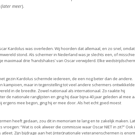
(
later meer
).
scar Kardolus was overleden. Wij hoorden dat allemaal, en zo snel, omdat
wereld stond. Als schermer in Nederland was je slechts een, of misschi
 je maximaal drie ‘handshakes’ van Oscar verwijderd. Elke wedstrijdscher
n het gezin Kardolus schermde iedereen, de een nog beter dan de andere.
n kampioen, maar in tegenstelling tot veel andere schermers ontwikkelde 
eld in de breedte. Zowel nationaal als internationaal. Zo raakte hij
ter de nationale ranglijsten en ging hij daar bijna 40 jaar geleden al mee 
ij ergens mee begon, ging hij er mee door. Als het echt goed moest
rmen heeft gedaan, zou dit in memoriam te lang en te zakelijk maken. La
 vroegen: “Wat is ook alweer die commissie waar Oscar NIET in zit?” Ook 
s atleet. Zijn bijdrage aan het (inter)nationale veteranenschermen is enor