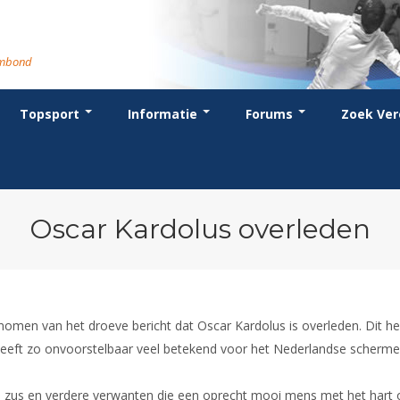
rmbond
Topsport
Informatie
Forums
Zoek Ver
cent posts
ganisatie
dstrijdsport
anje
or coaches en leraren
Evenement
Bondsbureau
Wedstrijdkalender
Atletencommissie
Voor scheidsrechters
oks
stuur
nglijsten
BT
euws
Contact
KNAS Keurmerk
Nieuws
lls
mmissies
schrijven
T
tionale opleidingen
Medewerkers
NK's
Scheidsrechterslijst
rums
eleden
glementen
T
ternationale opleidingen
Samenwerking
JPT
Scheidsrechter Documentatie
andelijks archief
den van Verdiensten
teriaal
lentontwikkeling
leidingen
Formulieren
JEC
Opleidingen
Oscar Kardolus overleden
catures
hermpaspoort
raar
Veteranenwedstrijden
Tuchtzaken
lstoelschermen
Archief
omen van het droeve bericht dat Oscar Kardolus is overleden. Dit he
 heeft zo onvoorstelbaar veel betekend voor het Nederlandse scherm
s, zus en verdere verwanten die een oprecht mooi mens met het hart 