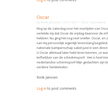
Oscar
By
Rorik Janssen
/ 24-11-2017 - 09:22
/
permalink
Nog op de zaterdag voor het overlijden van Oscar
vertelde mij dat Oscar de vrijdag daarvoor de 
hebben. Nu ging het nog veel sneller. Oscar, en 
van mij persoonlijk eigenlijk levenslang begelei
nationale kamipenschap sabel juist in een direct
U Oscar allemaal later hebt leren kennen, zo was
liefhebber van de schedrmsport! Het is heel tri
nederlandse schermsport! Mijn gedachten zijn bij 
verdere familieleden.
Rorik Janssen
Log in
to post comments