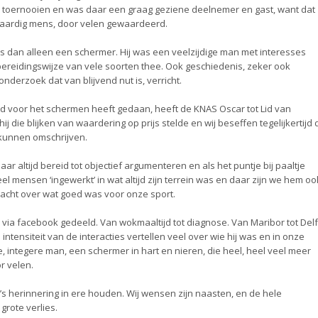
se toernooien en was daar een graag geziene deelnemer en gast, want dat
g aardig mens, door velen gewaardeerd.
 dan alleen een schermer. Hij was een veelzijdige man met interesses
 bereidingswijze van vele soorten thee. Ook geschiedenis, zeker ook
nderzoek dat van blijvend nut is, verricht.
bied voor het schermen heeft gedaan, heeft de KNAS Oscar tot Lid van
j die blijken van waardering op prijs stelde en wij beseffen tegelijkertijd 
 kunnen omschrijven.
ar altijd bereid tot objectief argumenteren en als het puntje bij paaltje
eel mensen ‘ingewerkt’ in wat altijd zijn terrein was en daar zijn we hem oo
dacht over wat goed was voor onze sport.
n via facebook gedeeld. Van wokmaaltijd tot diagnose. Van Maribor tot Delf
ntensiteit van de interacties vertellen veel over wie hij was en in onze
ge, integere man, een schermer in hart en nieren, die heel, heel veel meer
r velen.
s herinnering in ere houden. Wij wensen zijn naasten, en de hele
grote verlies.