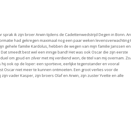
 sprak ik zijn broer Arwin tijdens de Cadettenwedstrijd Degen in Bonn. Ar
informatie had gekregen maximaal nog een paar weken levensverwachting 
zijn gehele familie Kardolus, hebben de wegen van mijn familie Janssen en
d. Dat smeedt best wel een innige band! Het was ook Oscar die zijn eerste
 duel om goud en zilver met mij verdiend won, de titel van mij overnam. Zo
 hij ook op de loper: een sportieve, eerlijke tegenstander en vooral
est Oscar niet meer te kunnen ontmoeten. Een groot verlies voor de
zijn vader Kasper, zijn broers Olaf en Arwin, zijn zuster Yvette en alle