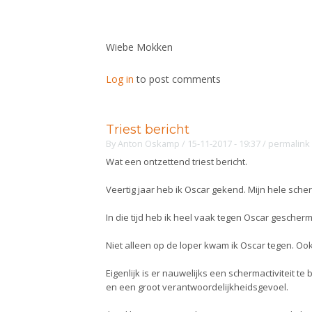
Wiebe Mokken
Log in
to post comments
Triest bericht
By
Anton Oskamp
/ 15-11-2017 - 19:37
/
permalink
Wat een ontzettend triest bericht.
Veertig jaar heb ik Oscar gekend. Mijn hele sche
In die tijd heb ik heel vaak tegen Oscar gesche
Niet alleen op de loper kwam ik Oscar tegen. Oo
Eigenlijk is er nauwelijks een schermactiviteit 
en een groot verantwoordelijkheidsgevoel.