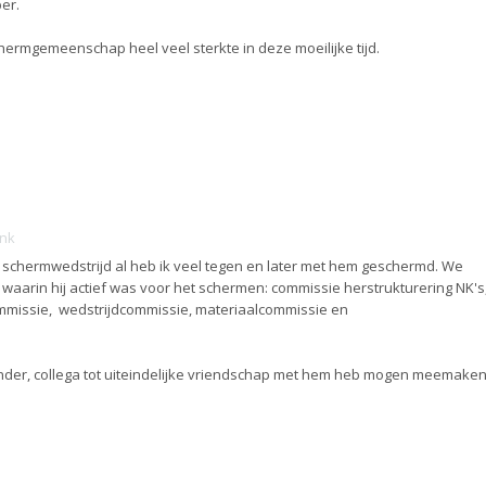
er.
chermgemeenschap heel veel sterkte in deze moeilijke tijd.
ink
 schermwedstrijd al heb ik veel tegen en later met hem geschermd. We
aarin hij actief was voor het schermen: commissie herstrukturering NK's
missie, wedstrijdcommissie, materiaalcommissie en
nstander, collega tot uiteindelijke vriendschap met hem heb mogen meemaken