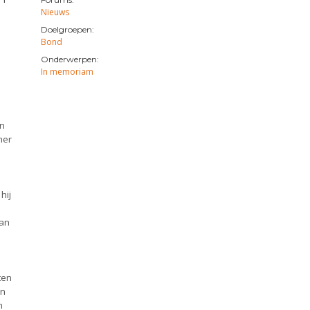
Nieuws
Doelgroepen:
Bond
Onderwerpen:
In memoriam
en
mer
hij
aan
ten
in
m