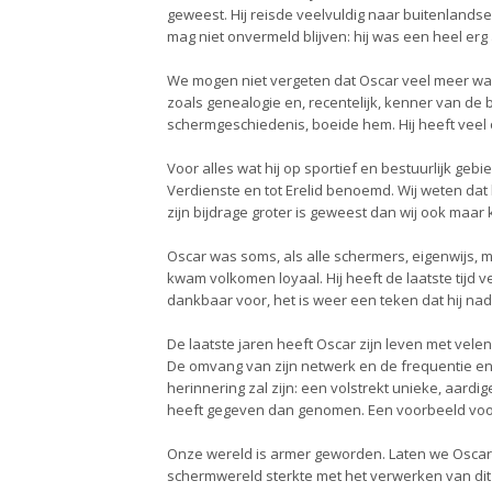
geweest. Hij reisde veelvuldig naar buitenland
mag niet onvermeld blijven: hij was een heel er
We mogen niet vergeten dat Oscar veel meer was
zoals genealogie en, recentelijk, kenner van de
schermgeschiedenis, boeide hem. Hij heeft veel o
Voor alles wat hij op sportief en bestuurlijk ge
Verdienste en tot Erelid benoemd. Wij weten dat hi
zijn bijdrage groter is geweest dan wij ook maar
Oscar was soms, als alle schermers, eigenwijs, ma
kwam volkomen loyaal. Hij heeft de laatste tijd v
dankbaar voor, het is weer een teken dat hij na
De laatste jaren heeft Oscar zijn leven met vele
De omvang van zijn netwerk en de frequentie en i
herinnering zal zijn: een volstrekt unieke, aardi
heeft gegeven dan genomen. Een voorbeeld voo
Onze wereld is armer geworden. Laten we Oscar’
schermwereld sterkte met het verwerken van dit 