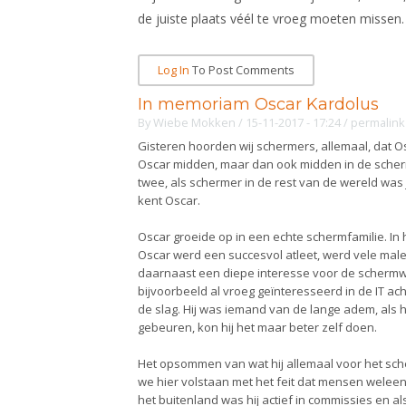
de juiste plaats véél te vroeg moeten missen. 
Log In
To Post Comments
In memoriam Oscar Kardolus
By
Wiebe Mokken
/ 15-11-2017 - 17:24
/
permalink
Gisteren hoorden wij schermers, allemaal, dat O
Oscar midden, maar dan ook midden in de scherm
twee, als schermer in de rest van de wereld was
kent Oscar.
Oscar groeide op in een echte schermfamilie. I
Oscar werd een succesvol atleet, werd vele male
daarnaast een diepe interesse voor de schermwer
bijvoorbeeld al vroeg geïnteresseerd in de IT ach
de slag. Hij was iemand van de lange adem, als h
gebeuren, kon hij het maar beter zelf doen.
Het opsommen van wat hij allemaal voor het sche
we hier volstaan met het feit dat mensen weleens
het buitenland was hij actief in commissies en al