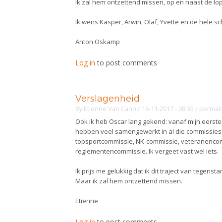
Ik zal hem ontzettend missen, op en naast de lop
Ik wens Kasper, Arwin, Olaf, Yvette en de hele s
Anton Oskamp
Log in
to post comments
Verslagenheid
By
Etienne Van Cann
/ 16-11-2017 - 08:35
/
permal
Ook ik heb Oscar lang gekend: vanaf mijn eerste
hebben veel samengewerkt in al die commissies w
topsportcommissie, NK-commissie, veteranencom
reglementencommissie. Ik vergeet vast wel iets.
Ik prijs me gelukkig dat ik dit traject van tege
Maar ik zal hem ontzettend missen.
Etienne
Log in
to post comments