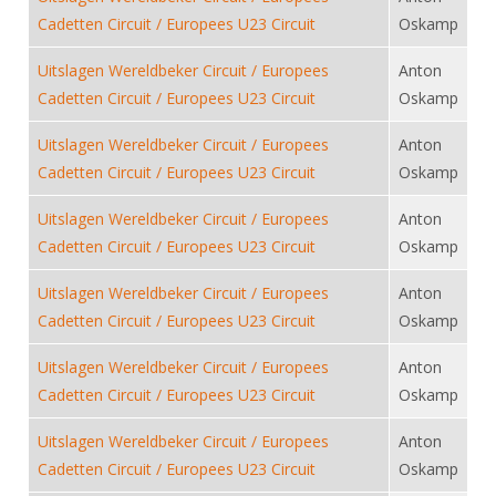
DBT
Nieuws
Website
Organisatie
Cadetten Circuit / Europees U23 Circuit
Oskamp
NK organiseren
Ranglijsten
Brassardsysteem
FBT
Gebruiksvoorwaarden
Bestuur
Uitslagen Wereldbeker Circuit / Europees
Anton
Inschrijven
SBT
Handleiding
Voor coaches en leraren
Cadetten Circuit / Europees U23 Circuit
Oskamp
Commissies
Reglementen
Talentontwikkeling
Historie
Nieuws
Ereleden
Uitslagen Wereldbeker Circuit / Europees
Anton
Materiaal
Cadetten Circuit / Europees U23 Circuit
Oskamp
Nationale opleidingen
Leden van Verdiensten
Atletencommissie
Schermpaspoort
Internationale opleidingen
Uitslagen Wereldbeker Circuit / Europees
Anton
Vacatures
Rolstoelschermen
Cadetten Circuit / Europees U23 Circuit
Internationale Titeltoernooien
Oskamp
Opleidingen
Bondsbureau
Internationale aanmeldingen
Uitslagen Wereldbeker Circuit / Europees
Wedstrijdkalender
Anton
Leraar
Cadetten Circuit / Europees U23 Circuit
Contact
Oskamp
KNAS Keurmerk
Voor scheidsrechters
Medewerkers
Uitslagen Wereldbeker Circuit / Europees
Anton
NK's
Cadetten Circuit / Europees U23 Circuit
Oskamp
Nieuws
Samenwerking
JPT
Scheidsrechterslijst
Formulieren
Uitslagen Wereldbeker Circuit / Europees
Anton
JEC
Cadetten Circuit / Europees U23 Circuit
Oskamp
Scheidsrechter Documentatie
Veteranenwedstrijden