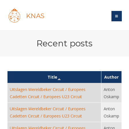
KNAS
Site
Recent posts
Bond
Login
Schermen
Bond
Recent posts
Beleid
Topsport
Books
Breedtesport
Lidmaatschap
Title
Author
Polls
Introductie
Informatie
Wat is topsport
Tarieven
Uitslagen Wereldbeker Circuit / Europees
Anton
Forums
Recreatiesport
Nieuws
Forums
Cadetten Circuit / Europees U23 Circuit
Oskamp
Voor de jeugd
Reglementen
Maandelijks archief
Veteranen
NK's
Spreekbeurtpakket
Ledencijfers
Uitslagen Wereldbeker Circuit / Europees
Anton
Zoek Vereniging
Forums
Lichtzwaardschermen
Cadetten Circuit / Europees U23 Circuit
Evenement
Oskamp
Ouders en vereniging
Sponsors en Partners
Oranje
Schermforum
Contact
Wedstrijdsport
Uitslagen Wereldbeker Circuit / Europees
Jeugdkampen
Anton