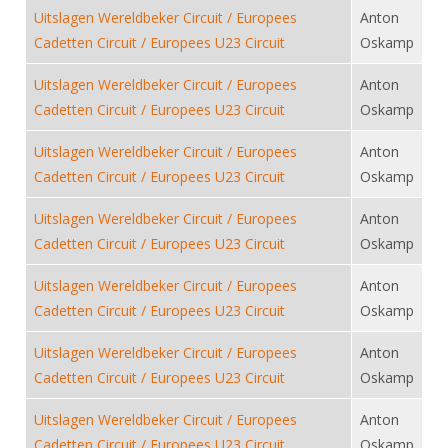
Alle Verenigingen
Uitslagen Wereldbeker Circuit / Europees
Anton
Opleidingen
Nieuws
Cadetten Circuit / Europees U23 Circuit
Oskamp
Wedstrijdorganisatie
Tuchtzaken
Verenigingsondersteuning
Uitslagen Wereldbeker Circuit / Europees
Anton
Nieuws
Archief
Cadetten Circuit / Europees U23 Circuit
Oskamp
Witte Vlekkenplan
Aanvragen van scheidsrechters
Infotheek
Oprichting Vereniging
Uitslagen Wereldbeker Circuit / Europees
Anton
Scheidsrechterslijst
Cadetten Circuit / Europees U23 Circuit
Oskamp
Bibliotheek
Overschrijven leden
Import inschrijvingen uit Nahouw
ALV
Uitslagen Wereldbeker Circuit / Europees
Anton
Verwerk wedstrijduitslagen
Cadetten Circuit / Europees U23 Circuit
Oskamp
Touché
NK organiseren
Uitslagen Wereldbeker Circuit / Europees
Anton
Promotie en logo
Cadetten Circuit / Europees U23 Circuit
Oskamp
Uitslagen Wereldbeker Circuit / Europees
Anton
Geschiedenis van het schermen
Cadetten Circuit / Europees U23 Circuit
Oskamp
Uitslagen Wereldbeker Circuit / Europees
Anton
Cadetten Circuit / Europees U23 Circuit
Oskamp