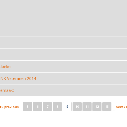
dbeker
j NK Veteranen 2014
gemaakt
5
6
7
8
9
10
11
12
13
t
‹ previous
next ›
…
…