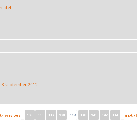
ntitel
S 8 september 2012
135
136
137
138
139
140
141
142
143
t
‹ previous
next ›
…
…