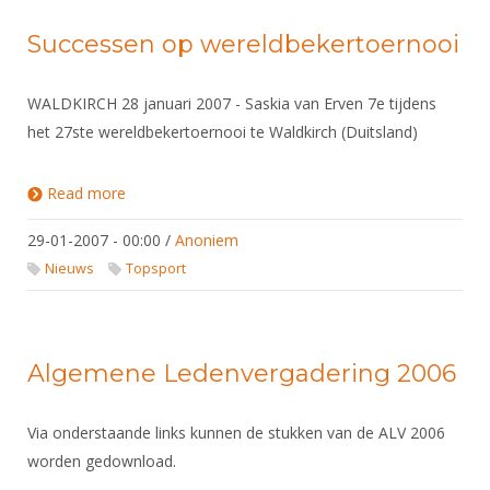
Alle Verenigingen
Opleidingen
Successen op wereldbekertoernooi
Nieuws
Wedstrijdorganisatie
Tuchtzaken
Verenigingsondersteuning
Nieuws
Archief
WALDKIRCH 28 januari 2007 - Saskia van Erven 7e tijdens
Witte Vlekkenplan
het 27ste wereldbekertoernooi te Waldkirch (Duitsland)
Aanvragen van scheidsrechters
Infotheek
Oprichting Vereniging
Scheidsrechterslijst
Read more
about Successen op wereldbekertoernooi
Bibliotheek
Overschrijven leden
Import inschrijvingen uit Nahouw
ALV
29-01-2007 - 00:00
/
Anoniem
Verwerk wedstrijduitslagen
Nieuws
Topsport
Touché
NK organiseren
Promotie en logo
Algemene Ledenvergadering 2006
Geschiedenis van het schermen
Via onderstaande links kunnen de stukken van de ALV 2006
worden gedownload.