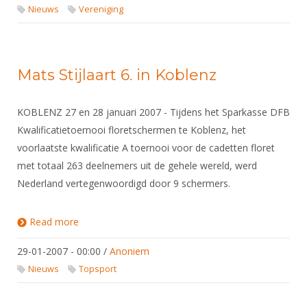
DBT
Nieuws
Website
Nieuws
Vereniging
Organisatie
NK organiseren
Ranglijsten
Brassardsysteem
FBT
Gebruiksvoorwaarden
Bestuur
Inschrijven
SBT
Handleiding
Voor coaches en leraren
Commissies
Reglementen
Mats Stijlaart 6. in Koblenz
Talentontwikkeling
Historie
Nieuws
Ereleden
Materiaal
Nationale opleidingen
Leden van Verdiensten
KOBLENZ 27 en 28 januari 2007 - Tijdens het Sparkasse DFB
Atletencommissie
Schermpaspoort
Kwalificatietoernooi floretschermen te Koblenz, het
Internationale opleidingen
Vacatures
Rolstoelschermen
voorlaatste kwalificatie A toernooi voor de cadetten floret
Internationale Titeltoernooien
Opleidingen
met totaal 263 deelnemers uit de gehele wereld, werd
Bondsbureau
Internationale aanmeldingen
Wedstrijdkalender
Nederland vertegenwoordigd door 9 schermers.
Leraar
Contact
KNAS Keurmerk
Voor scheidsrechters
Read more
about Mats Stijlaart 6. in Koblenz
Medewerkers
NK's
Nieuws
Samenwerking
29-01-2007 - 00:00
/
Anoniem
JPT
Nieuws
Topsport
Scheidsrechterslijst
Formulieren
JEC
Scheidsrechter Documentatie
Veteranenwedstrijden