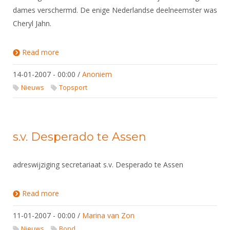
dames verschermd. De enige Nederlandse deelneemster was
Cheryl Jahn.
Read more
about junioren WB toernooi degen dames in Dijon.
14-01-2007 - 00:00
/
Anoniem
Nieuws
Topsport
s.v. Desperado te Assen
adreswijziging secretariaat s.v. Desperado te Assen
Read more
about s.v. Desperado te Assen
11-01-2007 - 00:00
/
Marina van Zon
Nieuws
Bond