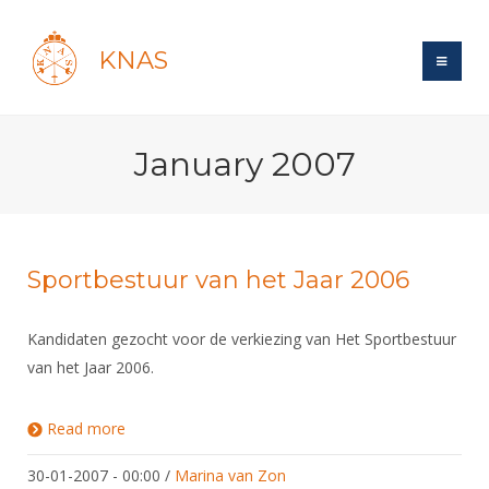
KNAS
Site
January 2007
Bond
Login
Schermen
Bond
Recent posts
Beleid
Topsport
Books
Breedtesport
Sportbestuur van het Jaar 2006
Lidmaatschap
Polls
Introductie
Informatie
Wat is topsport
Tarieven
Kandidaten gezocht voor de verkiezing van Het Sportbestuur
Forums
Recreatiesport
Nieuws
Forums
van het Jaar 2006.
Voor de jeugd
Reglementen
Maandelijks archief
Veteranen
NK's
Spreekbeurtpakket
Ledencijfers
Zoek Vereniging
Forums
Lichtzwaardschermen
Read more
about Sportbestuur van het Jaar 2006
Evenement
Ouders en vereniging
Sponsors en Partners
Oranje
Schermforum
Contact
30-01-2007 - 00:00
/
Marina van Zon
Wedstrijdsport
Jeugdkampen