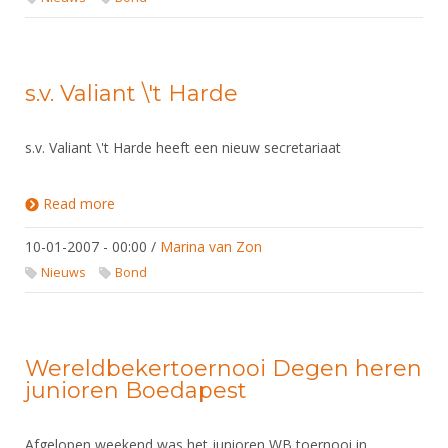
s.v. Valiant \'t Harde
s.v. Valiant \'t Harde heeft een nieuw secretariaat
Read more
about s.v. Valiant \'t Harde
10-01-2007 - 00:00
/
Marina van Zon
Nieuws
Bond
Wereldbekertoernooi Degen heren
junioren Boedapest
Afgelopen weekend was het junioren WB toernooi in