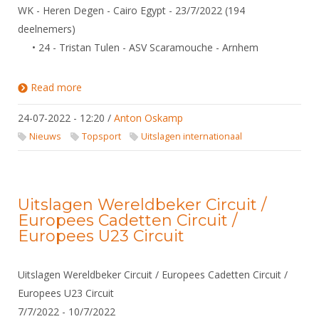
DBT
Nieuws
Website
WK - Heren Degen - Cairo Egypt - 23/7/2022 (194
Organisatie
NK organiseren
Ranglijsten
Brassardsysteem
deelnemers)
FBT
Gebruiksvoorwaarden
Bestuur
Inschrijven
• 24 - Tristan Tulen - ASV Scaramouche - Arnhem
SBT
Handleiding
Voor coaches en leraren
Commissies
Reglementen
Talentontwikkeling
Historie
Read more
about Uitslagen WK - Cairo Egypt - 15/7/2022 -
Nieuws
Ereleden
Materiaal
23/7/2022
Nationale opleidingen
Leden van Verdiensten
24-07-2022 - 12:20
/
Anton Oskamp
Atletencommissie
Schermpaspoort
Nieuws
Topsport
Uitslagen internationaal
Internationale opleidingen
Vacatures
Rolstoelschermen
Internationale Titeltoernooien
Opleidingen
Bondsbureau
Internationale aanmeldingen
Wedstrijdkalender
Leraar
Uitslagen Wereldbeker Circuit /
Contact
KNAS Keurmerk
Europees Cadetten Circuit /
Voor scheidsrechters
Medewerkers
Europees U23 Circuit
NK's
Nieuws
Samenwerking
JPT
Uitslagen Wereldbeker Circuit / Europees Cadetten Circuit /
Scheidsrechterslijst
Formulieren
JEC
Europees U23 Circuit
Scheidsrechter Documentatie
7/7/2022 - 10/7/2022
Veteranenwedstrijden