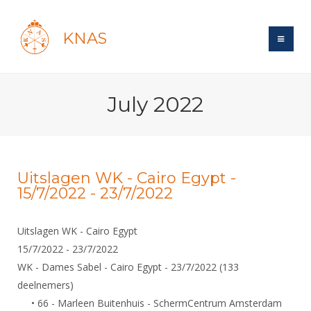
KNAS
Site
July 2022
Bond
Login
Schermen
Bond
Recent posts
Beleid
Topsport
Books
Breedtesport
Uitslagen WK - Cairo Egypt -
Lidmaatschap
15/7/2022 - 23/7/2022
Polls
Introductie
Informatie
Wat is topsport
Tarieven
Forums
Recreatiesport
Nieuws
Uitslagen WK - Cairo Egypt
Forums
Voor de jeugd
Reglementen
Maandelijks archief
Veteranen
15/7/2022 - 23/7/2022
NK's
Spreekbeurtpakket
Ledencijfers
Zoek Vereniging
Forums
WK - Dames Sabel - Cairo Egypt - 23/7/2022 (133
Lichtzwaardschermen
Evenement
Ouders en vereniging
deelnemers)
Sponsors en Partners
Oranje
Schermforum
Contact
• 66 - Marleen Buitenhuis - SchermCentrum Amsterdam
Wedstrijdsport
Jeugdkampen