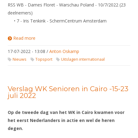
Alle Verenigingen
RSS WB - Dames Floret - Warschau Poland - 10/7/2022 (23
Opleidingen
Nieuws
deelnemers)
Wedstrijdorganisatie
Tuchtzaken
• 7 - Iris Tenkink - SchermCentrum Amsterdam
Verenigingsondersteuning
Nieuws
Archief
Witte Vlekkenplan
Aanvragen van scheidsrechters
Read more
about Uitslagen Wereldbeker Circuit / Europees
Cadetten Circuit / Europees U23 Circuit
Infotheek
Oprichting Vereniging
Scheidsrechterslijst
17-07-2022 - 13:08
/
Anton Oskamp
Bibliotheek
Overschrijven leden
Nieuws
Topsport
Uitslagen internationaal
Import inschrijvingen uit Nahouw
ALV
Verwerk wedstrijduitslagen
Touché
NK organiseren
Verslag WK Senioren in Cairo -15-23
Promotie en logo
juli 2022
Op de tweede dag van het WK in Cairo kwamen voor
Geschiedenis van het schermen
het eerst Nederlanders in actie en wel de heren
degen.