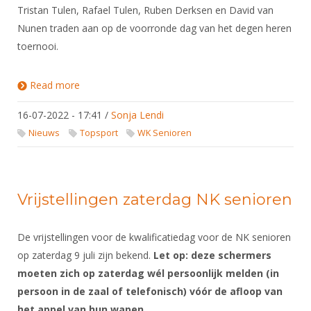
Tristan Tulen, Rafael Tulen, Ruben Derksen en David van
Nunen traden aan op de voorronde dag van het degen heren
toernooi.
Read more
about Verslag WK Senioren in Cairo -15-23 juli 2022
16-07-2022 - 17:41
/
Sonja Lendi
Nieuws
Topsport
WK Senioren
Vrijstellingen zaterdag NK senioren
De vrijstellingen voor de kwalificatiedag voor de NK senioren
op zaterdag 9 juli zijn bekend.
Let op: deze schermers
moeten zich op zaterdag wél persoonlijk melden (in
persoon in de zaal of telefonisch
) vóór de afloop van
het appel van hun wapen
.