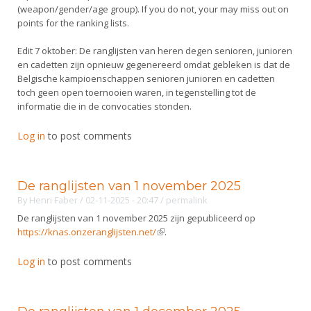
(weapon/gender/age group). If you do not, your may miss out on
points for the ranking lists.
Edit 7 oktober: De ranglijsten van heren degen senioren, junioren
en cadetten zijn opnieuw gegenereerd omdat gebleken is dat de
Belgische kampioenschappen senioren junioren en cadetten
toch geen open toernooien waren, in tegenstelling tot de
informatie die in de convocaties stonden.
Log in
to post comments
De ranglijsten van 1 november 2025
By
Henri Faber
/ 02-11-2025 - 20:47
/
permalink
De ranglijsten van 1 november 2025 zijn gepubliceerd op
https://knas.onzeranglijsten.net/
(link is external)
.
Log in
to post comments