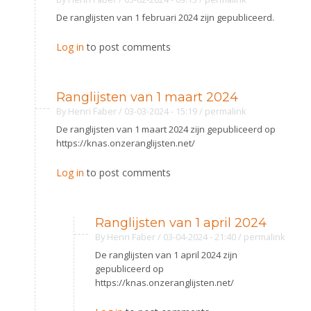
Alle Verenigingen
Opleidingen
De ranglijsten van 1 februari 2024 zijn gepubliceerd.
Nieuws
Wedstrijdorganisatie
Tuchtzaken
Log in
to post comments
Verenigingsondersteuning
Nieuws
Archief
Witte Vlekkenplan
Aanvragen van scheidsrechters
Ranglijsten van 1 maart 2024
Infotheek
Oprichting Vereniging
Scheidsrechterslijst
By
Henri Faber
/ 03-03-2024 - 15:19
/
permalink
Bibliotheek
Overschrijven leden
De ranglijsten van 1 maart 2024 zijn gepubliceerd op
Import inschrijvingen uit Nahouw
https://knas.onzeranglijsten.net/
ALV
Verwerk wedstrijduitslagen
Log in
to post comments
Touché
NK organiseren
Promotie en logo
Ranglijsten van 1 april 2024
By
Henri Faber
/ 03-04-2024 - 21:40
/
permalink
De ranglijsten van 1 april 2024 zijn
Geschiedenis van het schermen
gepubliceerd op
https://knas.onzeranglijsten.net/