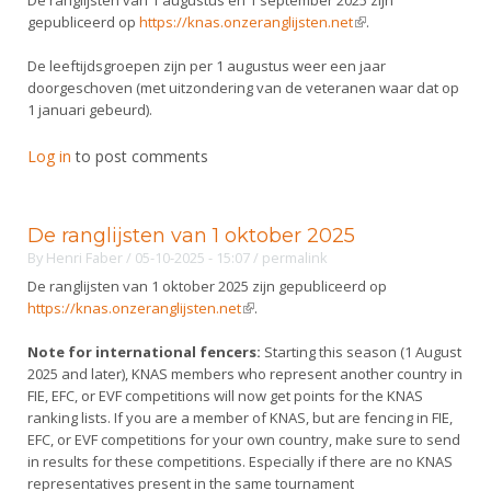
De ranglijsten van 1 augustus en 1 september 2025 zijn
gepubliceerd op
https://knas.onzeranglijsten.net
(link is external)
.
De leeftijdsgroepen zijn per 1 augustus weer een jaar
doorgeschoven (met uitzondering van de veteranen waar dat op
1 januari gebeurd).
Log in
to post comments
De ranglijsten van 1 oktober 2025
By
Henri Faber
/ 05-10-2025 - 15:07
/
permalink
De ranglijsten van 1 oktober 2025 zijn gepubliceerd op
https://knas.onzeranglijsten.net
(link is external)
.
Note for international fencers:
Starting this season (1 August
2025 and later), KNAS members who represent another country in
FIE, EFC, or EVF competitions will now get points for the KNAS
ranking lists. If you are a member of KNAS, but are fencing in FIE,
EFC, or EVF competitions for your own country, make sure to send
in results for these competitions. Especially if there are no KNAS
representatives present in the same tournament