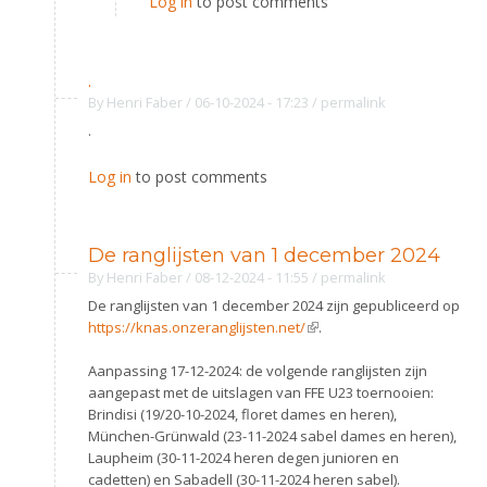
Log in
to post comments
.
By
Henri Faber
/ 06-10-2024 - 17:23
/
permalink
.
Log in
to post comments
De ranglijsten van 1 december 2024
By
Henri Faber
/ 08-12-2024 - 11:55
/
permalink
De ranglijsten van 1 december 2024 zijn gepubliceerd op
https://knas.onzeranglijsten.net/
(link is external)
.
Aanpassing 17-12-2024: de volgende ranglijsten zijn
aangepast met de uitslagen van FFE U23 toernooien:
Brindisi (19/20-10-2024, floret dames en heren),
München-Grünwald (23-11-2024 sabel dames en heren),
Laupheim (30-11-2024 heren degen junioren en
cadetten) en Sabadell (30-11-2024 heren sabel).