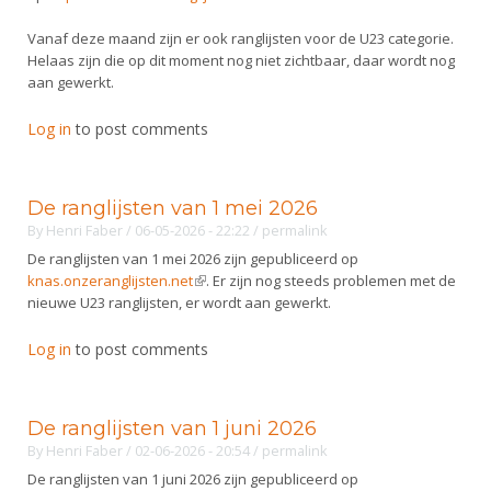
Vanaf deze maand zijn er ook ranglijsten voor de U23 categorie.
Helaas zijn die op dit moment nog niet zichtbaar, daar wordt nog
aan gewerkt.
Log in
to post comments
De ranglijsten van 1 mei 2026
By
Henri Faber
/ 06-05-2026 - 22:22
/
permalink
De ranglijsten van 1 mei 2026 zijn gepubliceerd op
knas.onzeranglijsten.net
(link is external)
. Er zijn nog steeds problemen met de
nieuwe U23 ranglijsten, er wordt aan gewerkt.
Log in
to post comments
De ranglijsten van 1 juni 2026
By
Henri Faber
/ 02-06-2026 - 20:54
/
permalink
De ranglijsten van 1 juni 2026 zijn gepubliceerd op