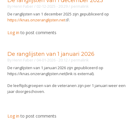
De ranglijsten van 1 december 2025
By
Henri Faber
/ 02-12-2025 - 20:29
/
permalink
De ranglijsten van 1 december 2025 zijn gepubliceerd op
https://knas.onzeranglijsten.net
(link is external)
.
Log in
to post comments
De ranglijsten van 1 januari 2026
By
Henri Faber
/ 04-01-2026 - 20:12
/
permalink
De ranglijsten van 1 januari 2026 zijn gepubliceerd op
https://knas.onzeranglijsten.net(link is external).
De leeftijdsgroepen van de veteranen zijn per 1 januari weer een
jaar doorgeschoven.
Log in
to post comments