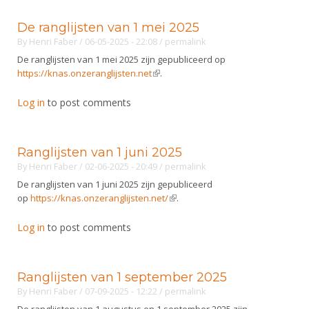
De ranglijsten van 1 mei 2025
By
Henri Faber
/ 06-05-2025 - 22:08
/
permalink
De ranglijsten van 1 mei 2025 zijn gepubliceerd op
https://knas.onzeranglijsten.net
(link is external)
.
Log in
to post comments
Ranglijsten van 1 juni 2025
By
Henri Faber
/ 02-06-2025 - 20:49
/
permalink
De ranglijsten van 1 juni 2025 zijn gepubliceerd
op
https://knas.onzeranglijsten.net/
(link is external)
.
Log in
to post comments
Ranglijsten van 1 september 2025
By
Henri Faber
/ 07-09-2025 - 12:22
/
permalink