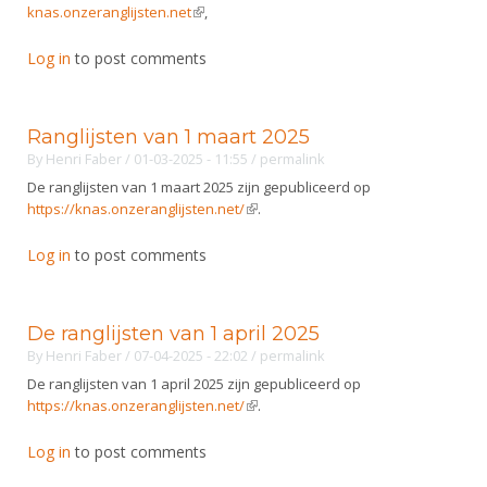
knas.onzeranglijsten.net
(link is external)
,
Log in
to post comments
Ranglijsten van 1 maart 2025
By
Henri Faber
/ 01-03-2025 - 11:55
/
permalink
De ranglijsten van 1 maart 2025 zijn gepubliceerd op
https://knas.onzeranglijsten.net/
(link is external)
.
Log in
to post comments
De ranglijsten van 1 april 2025
By
Henri Faber
/ 07-04-2025 - 22:02
/
permalink
De ranglijsten van 1 april 2025 zijn gepubliceerd op
https://knas.onzeranglijsten.net/
(link is external)
.
Log in
to post comments