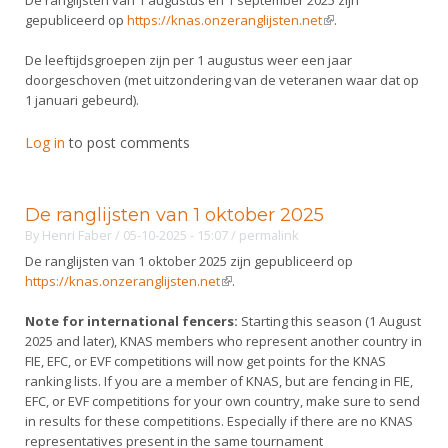
De ranglijsten van 1 augustus en 1 september 2025 zijn
gepubliceerd op
https://knas.onzeranglijsten.net
(link is external)
.
De leeftijdsgroepen zijn per 1 augustus weer een jaar
doorgeschoven (met uitzondering van de veteranen waar dat op
1 januari gebeurd).
Log in
to post comments
De ranglijsten van 1 oktober 2025
By
Henri Faber
/ 05-10-2025 - 15:07
/
permalink
De ranglijsten van 1 oktober 2025 zijn gepubliceerd op
https://knas.onzeranglijsten.net
(link is external)
.
Note for international fencers:
Starting this season (1 August
2025 and later), KNAS members who represent another country in
FIE, EFC, or EVF competitions will now get points for the KNAS
ranking lists. If you are a member of KNAS, but are fencing in FIE,
EFC, or EVF competitions for your own country, make sure to send
in results for these competitions. Especially if there are no KNAS
representatives present in the same tournament