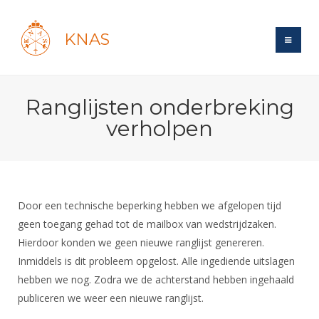
KNAS
Site
Ranglijsten onderbreking
Bond
Login
verholpen
Schermen
Bond
Recent posts
Beleid
Topsport
Books
Breedtesport
Lidmaatschap
Polls
Introductie
Informatie
Door een technische beperking hebben we afgelopen tijd
Wat is topsport
Tarieven
Forums
geen toegang gehad tot de mailbox van wedstrijdzaken.
Recreatiesport
Nieuws
Forums
Voor de jeugd
Reglementen
Hierdoor konden we geen nieuwe ranglijst genereren.
Maandelijks archief
Veteranen
NK's
Inmiddels is dit probleem opgelost. Alle ingediende uitslagen
Spreekbeurtpakket
Ledencijfers
Zoek Vereniging
Forums
Lichtzwaardschermen
hebben we nog. Zodra we de achterstand hebben ingehaald
Evenement
Ouders en vereniging
Sponsors en Partners
Oranje
publiceren we weer een nieuwe ranglijst.
Schermforum
Contact
Wedstrijdsport
Jeugdkampen