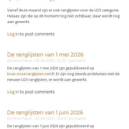
Vanaf deze maand zijn er ook ranglijsten voor de U23 categorie.
Helaas zijn die op dit moment nog niet zichtbaar, daar wordt nog
aan gewerkt.
Log in
to post comments
De ranglijsten van 1 mei 2026
By
Henri Faber
/ 06-05-2026 - 22:22
/
permalink
De ranglijsten van 1 mei 2026 zijn gepubliceerd op
knas.onzeranglijsten.net
(link is external)
. Er zijn nog steeds problemen met de
nieuwe U23 ranglijsten, er wordt aan gewerkt.
Log in
to post comments
De ranglijsten van 1 juni 2026
By
Henri Faber
/ 02-06-2026 - 20:54
/
permalink
De ranglijsten van 1 juni 2026 zijn gepubliceerd op