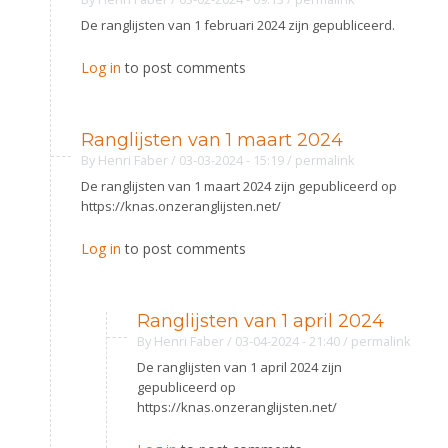
Alle Verenigingen
Opleidingen
De ranglijsten van 1 februari 2024 zijn gepubliceerd.
Nieuws
Wedstrijdorganisatie
Tuchtzaken
Log in
to post comments
Verenigingsondersteuning
Nieuws
Archief
Witte Vlekkenplan
Aanvragen van scheidsrechters
Ranglijsten van 1 maart 2024
Infotheek
Oprichting Vereniging
Scheidsrechterslijst
By
Henri Faber
/ 03-03-2024 - 15:19
/
permalink
Bibliotheek
Overschrijven leden
De ranglijsten van 1 maart 2024 zijn gepubliceerd op
Import inschrijvingen uit Nahouw
https://knas.onzeranglijsten.net/
ALV
Verwerk wedstrijduitslagen
Log in
to post comments
Touché
NK organiseren
Promotie en logo
Ranglijsten van 1 april 2024
By
Henri Faber
/ 03-04-2024 - 21:40
/
permalink
De ranglijsten van 1 april 2024 zijn
Geschiedenis van het schermen
gepubliceerd op
https://knas.onzeranglijsten.net/