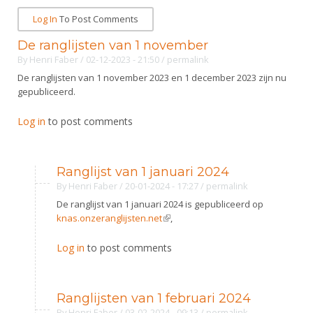
DBT
Nieuws
Website
Organisatie
NK organiseren
Log In
To Post Comments
Ranglijsten
Brassardsysteem
FBT
Gebruiksvoorwaarden
Bestuur
De ranglijsten van 1 november
Inschrijven
SBT
Handleiding
By
Henri Faber
/ 02-12-2023 - 21:50
/
permalink
Voor coaches en leraren
Commissies
Reglementen
De ranglijsten van 1 november 2023 en 1 december 2023 zijn nu
Talentontwikkeling
Historie
Nieuws
Ereleden
gepubliceerd.
Materiaal
Nationale opleidingen
Leden van Verdiensten
Atletencommissie
Log in
Schermpaspoort
to post comments
Internationale opleidingen
Vacatures
Rolstoelschermen
Internationale Titeltoernooien
Opleidingen
Ranglijst van 1 januari 2024
Bondsbureau
Internationale aanmeldingen
Wedstrijdkalender
By
Henri Faber
/ 20-01-2024 - 17:27
/
permalink
Leraar
Contact
De ranglijst van 1 januari 2024 is gepubliceerd op
KNAS Keurmerk
knas.onzeranglijsten.net
(link is external)
,
Voor scheidsrechters
Medewerkers
NK's
Log in
to post comments
Nieuws
Samenwerking
JPT
Scheidsrechterslijst
Formulieren
JEC
Ranglijsten van 1 februari 2024
Scheidsrechter Documentatie
Veteranenwedstrijden
By
Henri Faber
/ 03-02-2024 - 09:13
/
permalink