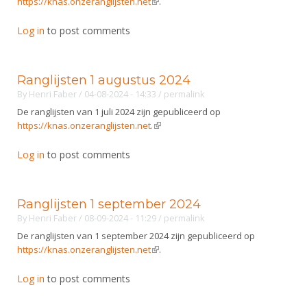
https://knas.onzeranglijsten.net
(link is external)
.
Log in
to post comments
Ranglijsten 1 augustus 2024
By
Henri Faber
/ 04-08-2024 - 14:33
/
permalink
De ranglijsten van 1 juli 2024 zijn gepubliceerd op
https://knas.onzeranglijsten.net.
(link is external)
Log in
to post comments
Ranglijsten 1 september 2024
By
Henri Faber
/ 08-09-2024 - 11:29
/
permalink
De ranglijsten van 1 september 2024 zijn gepubliceerd op
https://knas.onzeranglijsten.net
(link is external)
.
Log in
to post comments