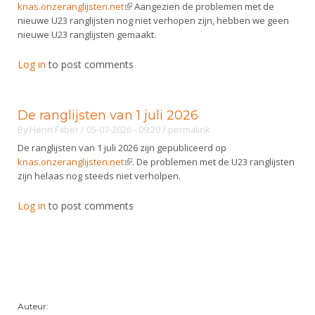
knas.onzeranglijsten.net
(link is external)
Aangezien de problemen met de
nieuwe U23 ranglijsten nog niet verhopen zijn, hebben we geen
nieuwe U23 ranglijsten gemaakt.
Log in
to post comments
De ranglijsten van 1 juli 2026
By
Henri Faber
/ 05-07-2026 - 09:20
/
permalink
De ranglijsten van 1 juli 2026 zijn gepubliceerd op
knas.onzeranglijsten.net
(link is external)
. De problemen met de U23 ranglijsten
zijn helaas nog steeds niet verholpen.
Log in
to post comments
Auteur: