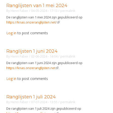
Ranglijsten van 1 mei 2024
By
Henri Faber
/ 04-05-2024 - 17:13
/
permalink
De ranglijsten van 1 mei 2024 zijn gepubliceerd op
https://knas.onzeranglijsten.net/
(link is external)
Log in
to post comments
Ranglijsten 1 juni 2024
By
Henri Faber
/ 02-06-2024 - 14:04
/
permalink
De ranglijsten van 1 juni 2024 zijn gepubliceerd op
https://knas.onzeranglijsten.net
(link is external)
.
Log in
to post comments
Ranglijsten 1 juli 2024
By
Henri Faber
/ 07-07-2024 - 13:55
/
permalink
De ranglijsten van 1 juli 2024 zijn gepubliceerd op