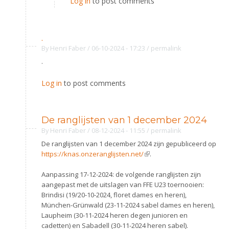
Log in
to post comments
.
By
Henri Faber
/ 06-10-2024 - 17:23
/
permalink
.
Log in
to post comments
De ranglijsten van 1 december 2024
By
Henri Faber
/ 08-12-2024 - 11:55
/
permalink
De ranglijsten van 1 december 2024 zijn gepubliceerd op
https://knas.onzeranglijsten.net/
(link is external)
.
Aanpassing 17-12-2024: de volgende ranglijsten zijn
aangepast met de uitslagen van FFE U23 toernooien:
Brindisi (19/20-10-2024, floret dames en heren),
München-Grünwald (23-11-2024 sabel dames en heren),
Laupheim (30-11-2024 heren degen junioren en
cadetten) en Sabadell (30-11-2024 heren sabel).