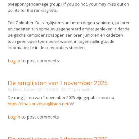
(weapon/gender/age group). If you do not, your may miss out on
points for the ranking lists.
Edit 7 oktober: De ranglijsten van heren degen senioren, junioren
en cadetten zijn opnieuw gegenereerd omdat gebleken is dat de
Belgische kampioenschappen senioren junioren en cadetten
toch geen open toernooien waren, in tegenstelling tot de
informatie die in de convocaties stonden.
Log in
to post comments
De ranglijsten van 1 november 2025
By
Henri Faber
/ 02-11-2025 - 20:47
/
permalink
De ranglijsten van 1 november 2025 zijn gepubliceerd op
https://knas.onzeranglijsten.net/
(link is external)
.
Log in
to post comments