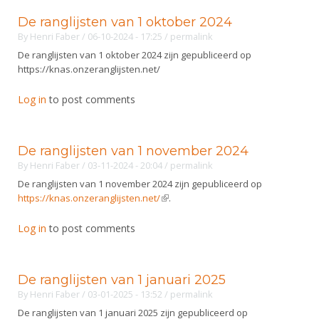
De ranglijsten van 1 oktober 2024
By
Henri Faber
/ 06-10-2024 - 17:25
/
permalink
De ranglijsten van 1 oktober 2024 zijn gepubliceerd op
https://knas.onzeranglijsten.net/
Log in
to post comments
De ranglijsten van 1 november 2024
By
Henri Faber
/ 03-11-2024 - 20:04
/
permalink
De ranglijsten van 1 november 2024 zijn gepubliceerd op
https://knas.onzeranglijsten.net/
(link is external)
.
Log in
to post comments
De ranglijsten van 1 januari 2025
By
Henri Faber
/ 03-01-2025 - 13:52
/
permalink
De ranglijsten van 1 januari 2025 zijn gepubliceerd op