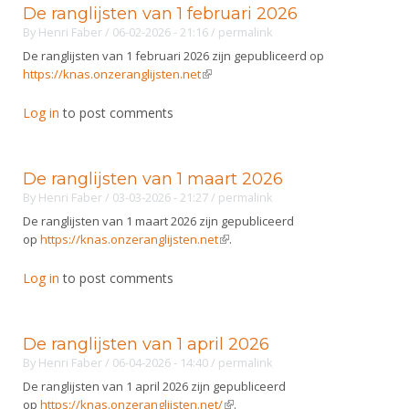
De ranglijsten van 1 februari 2026
By
Henri Faber
/ 06-02-2026 - 21:16
/
permalink
De ranglijsten van 1 februari 2026 zijn gepubliceerd op
https://knas.onzeranglijsten.net
(link is external)
Log in
to post comments
De ranglijsten van 1 maart 2026
By
Henri Faber
/ 03-03-2026 - 21:27
/
permalink
De ranglijsten van 1 maart 2026 zijn gepubliceerd
op
https://knas.onzeranglijsten.net
(link is external)
.
Log in
to post comments
De ranglijsten van 1 april 2026
By
Henri Faber
/ 06-04-2026 - 14:40
/
permalink
De ranglijsten van 1 april 2026 zijn gepubliceerd
op
https://knas.onzeranglijsten.net/
(link is external)
.