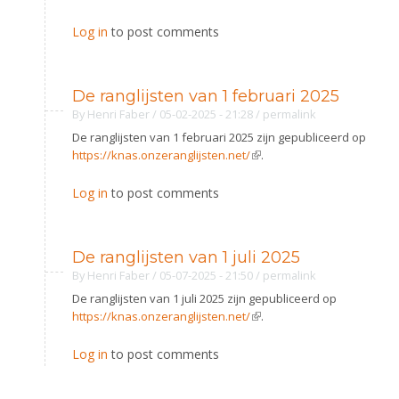
Log in
to post comments
De ranglijsten van 1 februari 2025
By
Henri Faber
/ 05-02-2025 - 21:28
/
permalink
De ranglijsten van 1 februari 2025 zijn gepubliceerd op
https://knas.onzeranglijsten.net/
(link is external)
.
Log in
to post comments
De ranglijsten van 1 juli 2025
By
Henri Faber
/ 05-07-2025 - 21:50
/
permalink
De ranglijsten van 1 juli 2025 zijn gepubliceerd op
https://knas.onzeranglijsten.net/
(link is external)
.
Log in
to post comments