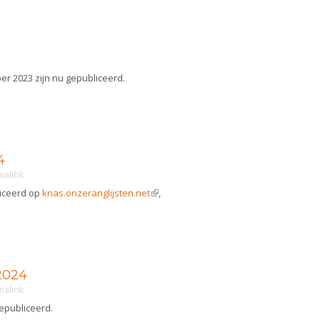
r 2023 zijn nu gepubliceerd.
4
malink
liceerd op
knas.onzeranglijsten.net
(link is external)
,
 2024
malink
gepubliceerd.