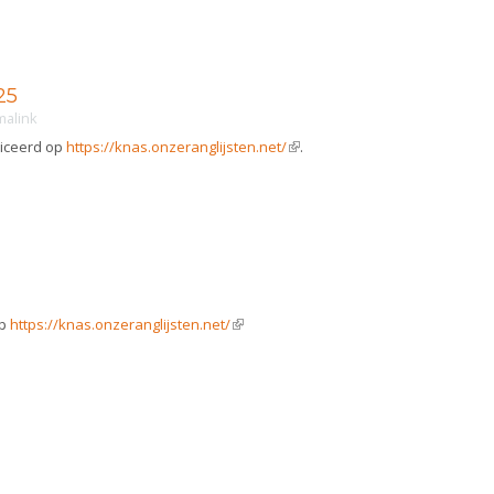
25
malink
bliceerd op
https://knas.onzeranglijsten.net/
(link is external)
.
op
https://knas.onzeranglijsten.net/
(link is external)