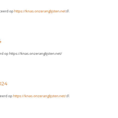
iceerd op
https://knas.onzeranglijsten.net
(link is external)
.
4
rd op https://knas.onzeranglijsten.net/
024
ceerd op
https://knas.onzeranglijsten.net/
(link is external)
.