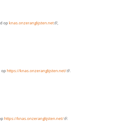
rd op
knas.onzeranglijsten.net
(link is external)
,
d op
https://knas.onzeranglijsten.net/
(link is external)
.
 op
https://knas.onzeranglijsten.net/
(link is external)
.