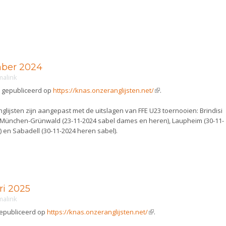
mber 2024
malink
n gepubliceerd op
https://knas.onzeranglijsten.net/
(link is external)
.
lijsten zijn aangepast met de uitslagen van FFE U23 toernooien: Brindisi
), München-Grünwald (23-11-2024 sabel dames en heren), Laupheim (30-11-
 en Sabadell (30-11-2024 heren sabel).
ri 2025
malink
 gepubliceerd op
https://knas.onzeranglijsten.net/
(link is external)
.