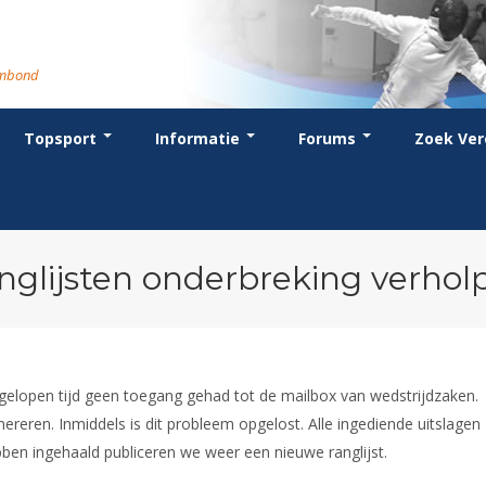
rmbond
Topsport
Informatie
Forums
Zoek Ver
cent posts
ganisatie
dstrijdsport
anje
or coaches en leraren
Evenement
Bondsbureau
Wedstrijdkalender
Atletencommissie
Voor scheidsrechters
oks
stuur
nglijsten
BT
euws
Contact
KNAS Keurmerk
Nieuws
lls
mmissies
schrijven
T
tionale opleidingen
Medewerkers
NK's
Scheidsrechterslijst
rums
eleden
glementen
T
ternationale opleidingen
Samenwerking
JPT
Scheidsrechter Documentatie
andelijks archief
den van Verdiensten
teriaal
lentontwikkeling
leidingen
Formulieren
JEC
Opleidingen
nglijsten onderbreking verhol
catures
hermpaspoort
raar
Veteranenwedstrijden
Tuchtzaken
lstoelschermen
Archief
elopen tijd geen toegang gehad tot de mailbox van wedstrijdzaken.
reren. Inmiddels is dit probleem opgelost. Alle ingediende uitslagen
en ingehaald publiceren we weer een nieuwe ranglijst.