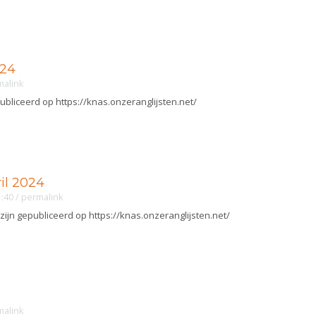
024
malink
publiceerd op https://knas.onzeranglijsten.net/
ril 2024
1:40
/
permalink
 zijn gepubliceerd op https://knas.onzeranglijsten.net/
malink