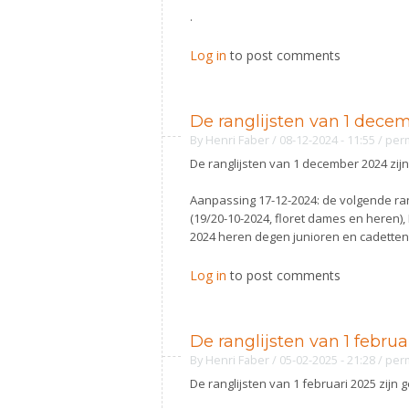
.
Log in
to post comments
De ranglijsten van 1 dece
By
Henri Faber
/ 08-12-2024 - 11:55
/
per
De ranglijsten van 1 december 2024 zij
Aanpassing 17-12-2024: de volgende rang
(19/20-10-2024, floret dames en heren
2024 heren degen junioren en cadetten)
Log in
to post comments
De ranglijsten van 1 februa
By
Henri Faber
/ 05-02-2025 - 21:28
/
per
De ranglijsten van 1 februari 2025 zijn