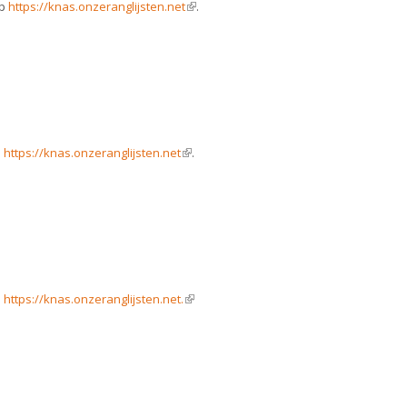
op
https://knas.onzeranglijsten.net
(link is external)
.
p
https://knas.onzeranglijsten.net
(link is external)
.
p
https://knas.onzeranglijsten.net.
(link is external)