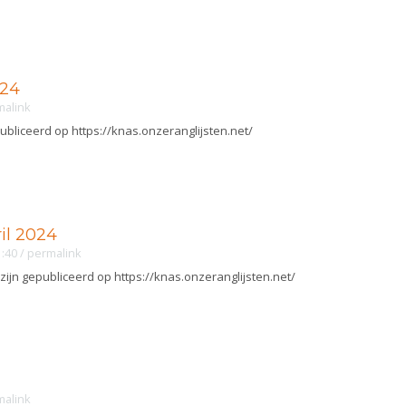
024
malink
publiceerd op https://knas.onzeranglijsten.net/
ril 2024
1:40
/
permalink
 zijn gepubliceerd op https://knas.onzeranglijsten.net/
malink