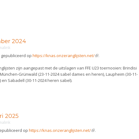
mber 2024
malink
n gepubliceerd op
https://knas.onzeranglijsten.net/
(link is external)
.
lijsten zijn aangepast met de uitslagen van FFE U23 toernooien: Brindisi
), München-Grünwald (23-11-2024 sabel dames en heren), Laupheim (30-11-
 en Sabadell (30-11-2024 heren sabel).
ri 2025
malink
 gepubliceerd op
https://knas.onzeranglijsten.net/
(link is external)
.