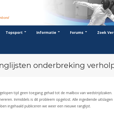
rmbond
Topsport
Informatie
Forums
Zoek Ver
cent posts
ganisatie
dstrijdsport
anje
or coaches en leraren
Evenement
Bondsbureau
Wedstrijdkalender
Atletencommissie
Voor scheidsrechters
oks
stuur
nglijsten
BT
euws
Contact
KNAS Keurmerk
Nieuws
lls
mmissies
schrijven
T
tionale opleidingen
Medewerkers
NK's
Scheidsrechterslijst
rums
eleden
glementen
T
ternationale opleidingen
Samenwerking
JPT
Scheidsrechter Documentatie
andelijks archief
den van Verdiensten
teriaal
lentontwikkeling
leidingen
Formulieren
JEC
Opleidingen
nglijsten onderbreking verhol
catures
hermpaspoort
raar
Veteranenwedstrijden
Tuchtzaken
lstoelschermen
Archief
elopen tijd geen toegang gehad tot de mailbox van wedstrijdzaken.
reren. Inmiddels is dit probleem opgelost. Alle ingediende uitslagen
en ingehaald publiceren we weer een nieuwe ranglijst.