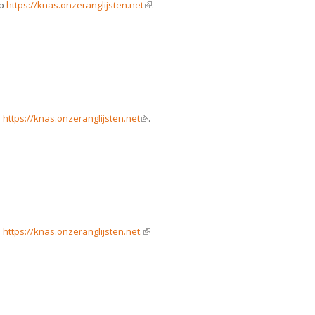
op
https://knas.onzeranglijsten.net
(link is external)
.
p
https://knas.onzeranglijsten.net
(link is external)
.
p
https://knas.onzeranglijsten.net.
(link is external)