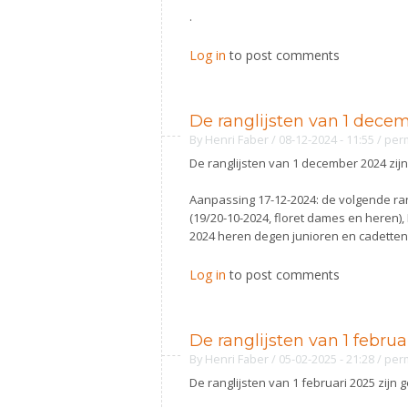
.
Log in
to post comments
De ranglijsten van 1 dece
By
Henri Faber
/ 08-12-2024 - 11:55
/
per
De ranglijsten van 1 december 2024 zij
Aanpassing 17-12-2024: de volgende rang
(19/20-10-2024, floret dames en heren
2024 heren degen junioren en cadetten)
Log in
to post comments
De ranglijsten van 1 februa
By
Henri Faber
/ 05-02-2025 - 21:28
/
per
De ranglijsten van 1 februari 2025 zijn