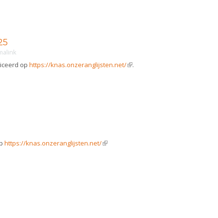
25
malink
bliceerd op
https://knas.onzeranglijsten.net/
(link is external)
.
op
https://knas.onzeranglijsten.net/
(link is external)