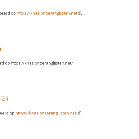
iceerd op
https://knas.onzeranglijsten.net
(link is external)
.
4
rd op https://knas.onzeranglijsten.net/
024
ceerd op
https://knas.onzeranglijsten.net/
(link is external)
.