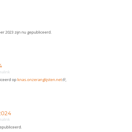
r 2023 zijn nu gepubliceerd.
4
malink
liceerd op
knas.onzeranglijsten.net
(link is external)
,
 2024
malink
gepubliceerd.