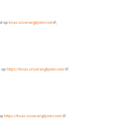
rd op
knas.onzeranglijsten.net
(link is external)
,
d op
https://knas.onzeranglijsten.net/
(link is external)
.
 op
https://knas.onzeranglijsten.net/
(link is external)
.