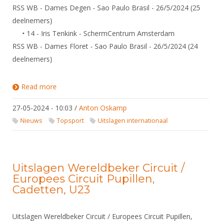
Alle Verenigingen
RSS WB - Dames Degen - Sao Paulo Brasil - 26/5/2024 (25
Opleidingen
Nieuws
deelnemers)
Wedstrijdorganisatie
Tuchtzaken
• 14 - Iris Tenkink - SchermCentrum Amsterdam
Verenigingsondersteuning
Nieuws
Archief
RSS WB - Dames Floret - Sao Paulo Brasil - 26/5/2024 (24
Witte Vlekkenplan
deelnemers)
Aanvragen van scheidsrechters
Infotheek
Oprichting Vereniging
Scheidsrechterslijst
Read more
about Uitslagen Wereldbeker Circuit / Europees
Bibliotheek
Overschrijven leden
Circuit Pupillen, Cadetten, U23
Import inschrijvingen uit Nahouw
ALV
27-05-2024 - 10:03
/
Anton Oskamp
Verwerk wedstrijduitslagen
Nieuws
Topsport
Uitslagen internationaal
Touché
NK organiseren
Promotie en logo
Uitslagen Wereldbeker Circuit /
Europees Circuit Pupillen,
Geschiedenis van het schermen
Cadetten, U23
Uitslagen Wereldbeker Circuit / Europees Circuit Pupillen,