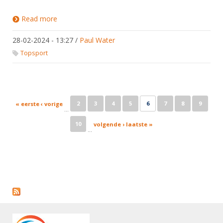
Read more
about NK's 2024
28-02-2024 - 13:27
/
Paul Water
Topsport
Pages
2
3
4
5
6
7
8
9
« eerste
‹ vorige
…
10
volgende ›
laatste »
…