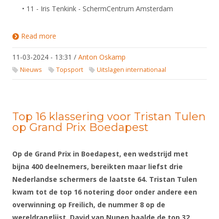
• 11 - Iris Tenkink - SchermCentrum Amsterdam
Read more
about Uitslagen EK Roelstoelschermen, 10-15
maart 2024, Parijs
11-03-2024 - 13:31
/
Anton Oskamp
Nieuws
Topsport
Uitslagen internationaal
Top 16 klassering voor Tristan Tulen
op Grand Prix Boedapest
Op de Grand Prix in Boedapest, een wedstrijd met
bijna 400 deelnemers, bereikten maar liefst drie
Nederlandse schermers de laatste 64. Tristan Tulen
kwam tot de top 16 notering door onder andere een
overwinning op Freilich, de nummer 8 op de
wereldranglijst. David van Nunen haalde de top 32.