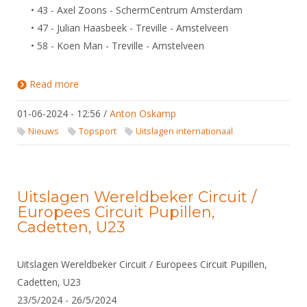
DBT
Nieuws
Website
• 43 - Axel Zoons - SchermCentrum Amsterdam
Organisatie
NK organiseren
Ranglijsten
Brassardsysteem
• 47 - Julian Haasbeek - Treville - Amstelveen
FBT
Gebruiksvoorwaarden
Bestuur
Inschrijven
• 58 - Koen Man - Treville - Amstelveen
SBT
Handleiding
Voor coaches en leraren
Commissies
Reglementen
Talentontwikkeling
Historie
Read more
about Uitslagen EK U23, Antalya Turkiye - 1/6/2024
Nieuws
Ereleden
Materiaal
- 4/6/2024
Nationale opleidingen
Leden van Verdiensten
01-06-2024 - 12:56
/
Anton Oskamp
Atletencommissie
Schermpaspoort
Nieuws
Topsport
Uitslagen internationaal
Internationale opleidingen
Vacatures
Rolstoelschermen
Internationale Titeltoernooien
Opleidingen
Bondsbureau
Internationale aanmeldingen
Wedstrijdkalender
Leraar
Uitslagen Wereldbeker Circuit /
Contact
KNAS Keurmerk
Europees Circuit Pupillen,
Voor scheidsrechters
Medewerkers
Cadetten, U23
NK's
Nieuws
Samenwerking
JPT
Uitslagen Wereldbeker Circuit / Europees Circuit Pupillen,
Scheidsrechterslijst
Formulieren
JEC
Cadetten, U23
Scheidsrechter Documentatie
23/5/2024 - 26/5/2024
Veteranenwedstrijden