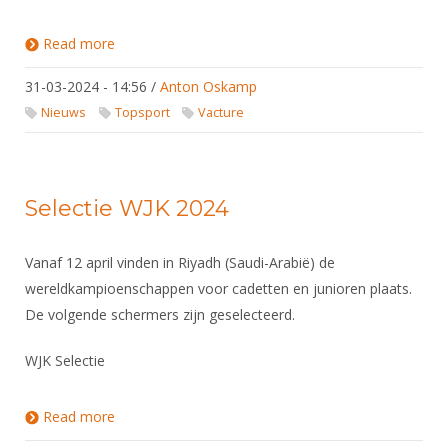
Read more
about Uitslagen Wereldbeker Circuit / Europees
Circuit Pupillen, Cadetten, U23
31-03-2024 - 14:56
/
Anton Oskamp
Nieuws
Topsport
Vacture
Selectie WJK 2024
Vanaf 12 april vinden in Riyadh (Saudi-Arabië) de
wereldkampioenschappen voor cadetten en junioren plaats.
De volgende schermers zijn geselecteerd.
WJK Selectie
Read more
about Selectie WJK 2024