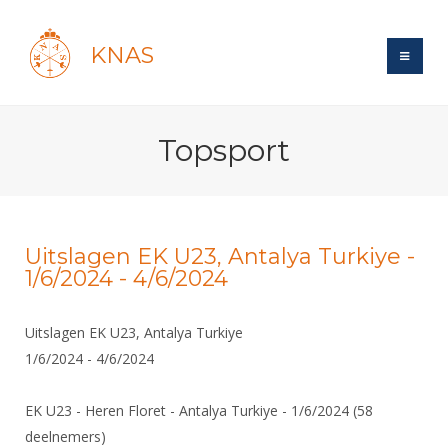
KNAS
Site
Topsport
Bond
Login
Schermen
Bond
Recent posts
Beleid
Topsport
Books
Breedtesport
Uitslagen EK U23, Antalya Turkiye -
Lidmaatschap
1/6/2024 - 4/6/2024
Polls
Introductie
Informatie
Wat is topsport
Tarieven
Forums
Recreatiesport
Nieuws
Uitslagen EK U23, Antalya Turkiye
Forums
Voor de jeugd
Reglementen
Maandelijks archief
Veteranen
1/6/2024 - 4/6/2024
NK's
Spreekbeurtpakket
Ledencijfers
Zoek Vereniging
Forums
Lichtzwaardschermen
Evenement
Ouders en vereniging
EK U23 - Heren Floret - Antalya Turkiye - 1/6/2024 (58
Sponsors en Partners
Oranje
Schermforum
Contact
deelnemers)
Wedstrijdsport
Jeugdkampen