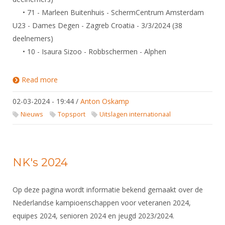
• 71 - Marleen Buitenhuis - SchermCentrum Amsterdam
U23 - Dames Degen - Zagreb Croatia - 3/3/2024 (38
deelnemers)
• 10 - Isaura Sizoo - Robbschermen - Alphen
Read more
about Uitslagen Wereldbeker Circuit / Europees
Circuit Pupillen, Cadetten, U23
02-03-2024 - 19:44
/
Anton Oskamp
Nieuws
Topsport
Uitslagen internationaal
NK's 2024
Op deze pagina wordt informatie bekend gemaakt over de
Nederlandse kampioenschappen voor veteranen 2024,
equipes 2024, senioren 2024 en jeugd 2023/2024.