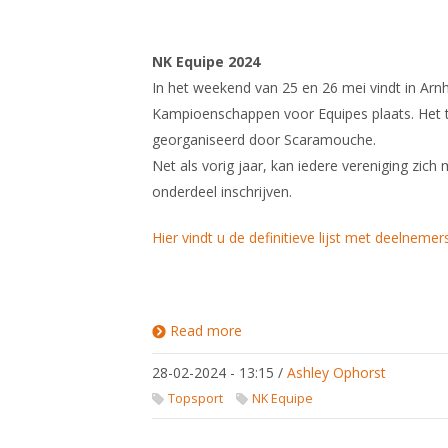
NK Equipe 2024
In het weekend van 25 en 26 mei vindt in Ar
Kampioenschappen voor Equipes plaats. Het
georganiseerd door Scaramouche.
Net als vorig jaar, kan iedere vereniging zich
onderdeel inschrijven.
Hier vindt u de definitieve lijst met deelnemer
Read more
about
NK
Equipe
28-02-2024 - 13:15
/
Ashley Ophorst
2024
Topsport
NK Equipe