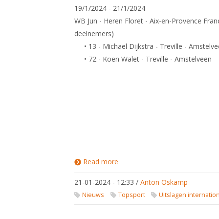
19/1/2024 - 21/1/2024
WB Jun - Heren Floret - Aix-en-Provence Fran
deelnemers)
• 13 - Michael Dijkstra - Treville - Amstelv
• 72 - Koen Walet - Treville - Amstelveen
Read more
about
Uitslagen
Wereldbeker
21-01-2024 - 12:33
/
Anton Oskamp
Circuit /
Europees
Nieuws
Topsport
Uitslagen internatio
Circuit
Pupillen,
Cadetten,