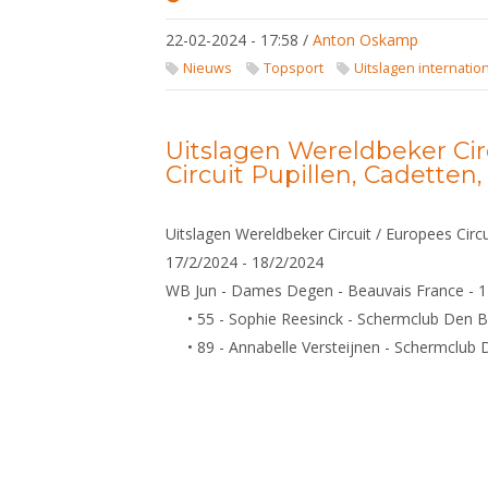
Cadetten,
Napels,
22-02-2024 - 17:58
/
Anton Oskamp
22-25
februari
Nieuws
Topsport
Uitslagen internatio
2024
Uitslagen Wereldbeker Cir
Circuit Pupillen, Cadetten
Uitslagen Wereldbeker Circuit / Europees Circu
17/2/2024 - 18/2/2024
WB Jun - Dames Degen - Beauvais France - 1
• 55 - Sophie Reesinck - Schermclub Den 
• 89 - Annabelle Versteijnen - Schermclub