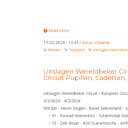
Read more
about
Uitslagen
Wereldbeker
17-02-2024 - 13:41
/
Anton Oskamp
Circuit /
Europees
Nieuws
Topsport
Uitslagen internatio
Circuit
Pupillen,
Cadetten,
U23
Uitslagen Wereldbeker Cir
Circuit Pupillen, Cadetten
Uitslagen Wereldbeker Circuit / Europees Circu
3/2/2024 - 4/2/2024
WB Jun - Heren Degen - Basel Switzerland - 
• 41 - Konrad Veenenbos - Schermclub De
• 73 - Zeb Visser - ASV Scaramouche - Ar