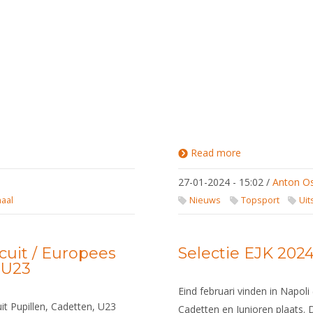
Read more
about
Uitslagen
Wereldbeker
27-01-2024 - 15:02
/
Anton O
Circuit /
Europees
naal
Nieuws
Topsport
Uit
Circuit
Pupillen,
Cadetten,
U23
cuit / Europees
Selectie EJK 202
, U23
Eind februari vinden in Napol
it Pupillen, Cadetten, U23
Cadetten en Junioren plaats. 