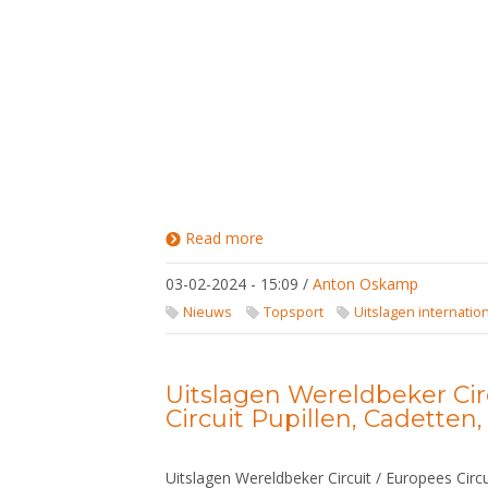
Read more
about
Uitslagen
Wereldbeker
03-02-2024 - 15:09
/
Anton Oskamp
Circuit /
Europees
Nieuws
Topsport
Uitslagen internatio
Circuit
Pupillen,
Cadetten,
U23
Uitslagen Wereldbeker Cir
Circuit Pupillen, Cadetten
Uitslagen Wereldbeker Circuit / Europees Circu