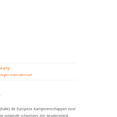
skamp
slagen internationaal
4
i (Italië) de Europese Kampioenschappen voor
De volgende schermers zijn geselecteerd.