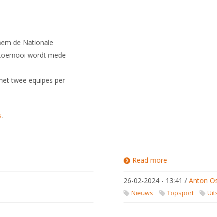
nhem de Nationale
 toernooi wordt mede
 met twee equipes per
s
.
Read more
about
EK
Junioren,
26-02-2024 - 13:41
/
Anton O
Napels,
26-29
Nieuws
Topsport
Uit
februari
2024