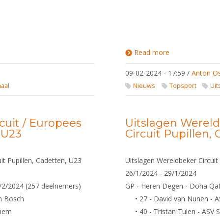
Read more
about
Uitslagen
Wereldbeker
09-02-2024 - 17:59
/
Anton O
Circuit /
Europees
naal
Nieuws
Topsport
Uit
Circuit
Pupillen,
Cadetten,
U23
cuit / Europees
Uitslagen Wereld
, U23
Circuit Pupillen,
it Pupillen, Cadetten, U23
Uitslagen Wereldbeker Circuit 
26/1/2024 - 29/1/2024
3/2/2024 (257 deelnemers)
GP - Heren Degen - Doha Qat
n Bosch
• 27 - David van Nunen - 
nhem
• 40 - Tristan Tulen - ASV