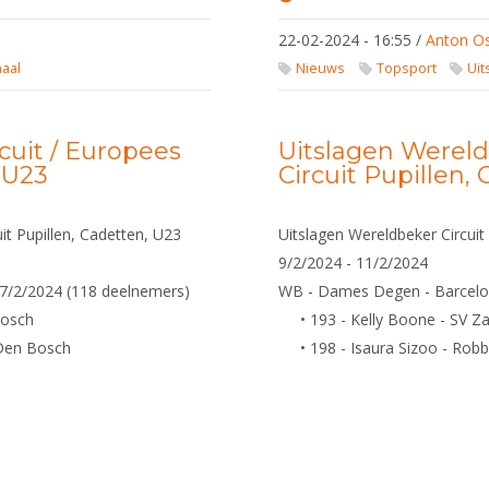
Uitslagen
Wereldbeker
22-02-2024 - 16:55
/
Anton O
Circuit /
Europees
naal
Nieuws
Topsport
Uit
Circuit
Pupillen,
Cadetten,
U23
cuit / Europees
Uitslagen Wereld
, U23
Circuit Pupillen,
it Pupillen, Cadetten, U23
Uitslagen Wereldbeker Circuit 
9/2/2024 - 11/2/2024
7/2/2024 (118 deelnemers)
WB - Dames Degen - Barcelon
Bosch
• 193 - Kelly Boone - SV Za
 Den Bosch
• 198 - Isaura Sizoo - Robb