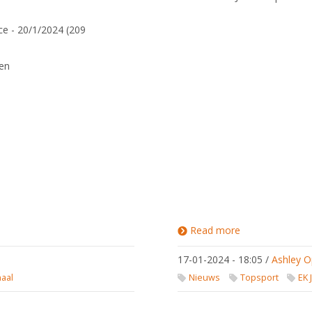
ce - 20/1/2024 (209
een
Read more
about
Selectie
EJK
17-01-2024 - 18:05
/
Ashley O
2024
naal
Nieuws
Topsport
EK 