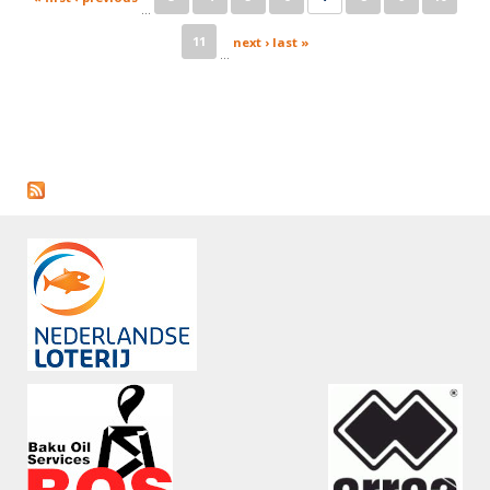
…
11
next ›
last »
…