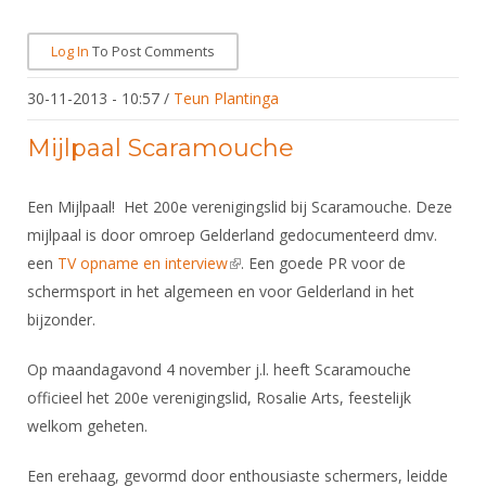
Log In
To Post Comments
30-11-2013 - 10:57
/
Teun Plantinga
Mijlpaal Scaramouche
Een Mijlpaal! Het 200e verenigingslid bij Scaramouche. Deze
mijlpaal is door omroep Gelderland gedocumenteerd dmv.
een
TV opname en interview
(link is external)
. Een goede PR voor de
schermsport in het algemeen en voor Gelderland in het
bijzonder.
Op maandagavond 4 november j.l. heeft Scaramouche
officieel het 200e verenigingslid, Rosalie Arts, feestelijk
welkom geheten.
Een erehaag, gevormd door enthousiaste schermers, leidde