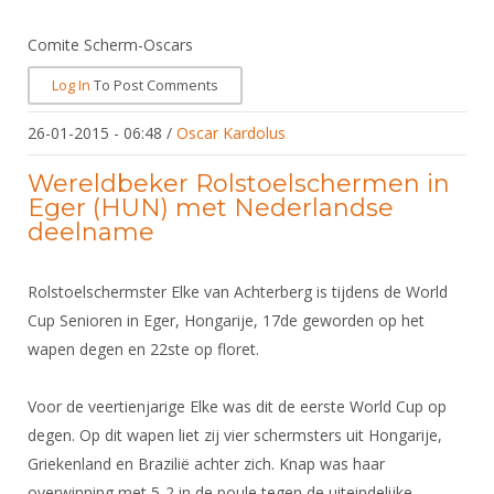
Comite Scherm-Oscars
Log In
To Post Comments
26-01-2015 - 06:48
/
Oscar Kardolus
Wereldbeker Rolstoelschermen in
Eger (HUN) met Nederlandse
deelname
Rolstoelschermster Elke van Achterberg is tijdens de World
Cup Senioren in Eger, Hongarije, 17de geworden op het
wapen degen en 22ste op floret.
Voor de veertienjarige Elke was dit de eerste World Cup op
degen. Op dit wapen liet zij vier schermsters uit Hongarije,
Griekenland en Brazilië achter zich. Knap was haar
overwinning met 5-2 in de poule tegen de uiteindelijke