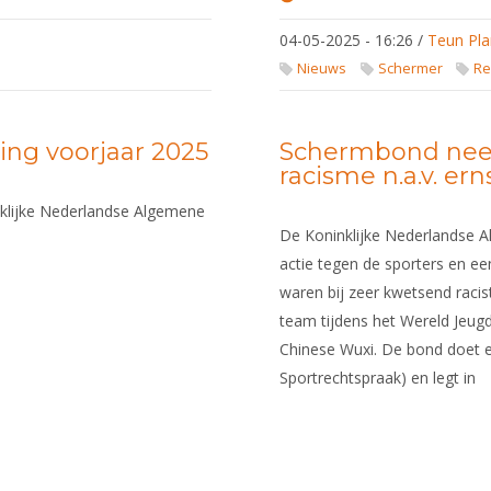
Nieuwe
versie
04-05-2025 - 16:26
/
Teun Pla
Handboek
Schermer
Nieuws
Schermer
Re
gepubliceerd
ng voorjaar 2025
Schermbond nee
racisme n.a.v. ern
klijke Nederlandse Algemene
De Koninklijke Nederlandse
actie tegen de sporters en een
waren bij zeer kwetsend racis
team tijdens het Wereld Jeu
Chinese Wuxi. De bond doet ee
Sportrechtspraak) en legt in