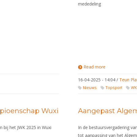
mededeling
Read more
about
Incidenten
WJK Wuxi
16-04-2025 - 14:04
/
Teun Pla
Nieuws
Topsport
WK
pioenschap Wuxi
Aangepast Alge
n bij het JWK 2025 in Wuxi
In de bestuursvergadering van
tot aanpassing van het Alge