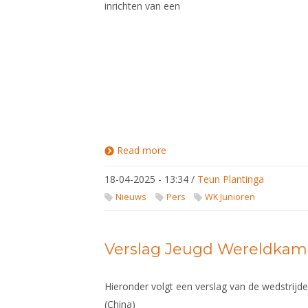
inrichten van een
Read more
about
KNAS
neemt
18-04-2025 - 13:34
/
Teun Plantinga
racistische
uitingen
Nieuws
Pers
WK Junioren
zeer
ernstig op
Verslag Jeugd Wereldkam
Hieronder volgt een verslag van de wedstrijde
(China)