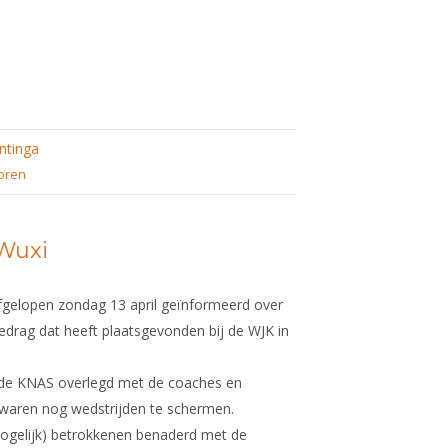
ntinga
oren
Wuxi
fgelopen zondag 13 april geïnformeerd over
edrag dat heeft plaatsgevonden bij de WJK in
t de KNAS overlegd met de coaches en
Er waren nog wedstrijden te schermen.
(mogelijk) betrokkenen benaderd met de