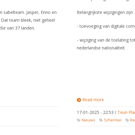
n sabelteam. Jasper, Enno en
Belangrijkste wijzigingen zijn:
Dat team bleek, niet geheel
- toevoeging van digitale com
 26e van 37 landen.
- wijziging van de toelating 
nederlandse nationaliteit.
Read more
about
Aangepast
Algemeen
17-01-2025 - 22:53
/
Teun Pla
Reglement
Nieuws
Schermer
Re