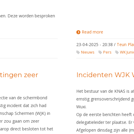
men. Deze worden besproken
Read more
about
Schermbond
neemt
23-04-2025 - 20:38
/
Teun Pla
stappen
tegen
Nieuws
Pers
WK Juni
racisme
n.a.v. ernstig
incident
tingen zeer
Incidenten WJK 
Het bestuur van de KNAS is a
rectie van de schermbond
ernstig grensoverschrijdend g
tig incident dat zich had
Wuxi.
nschap Schermen (WJK) in
Op de eerste berichten heef
hier zou gaan om zeer
delegatieleider ter plaatse. 
arop direct besloten tot het
Afgelopen dinsdag zijn alle 