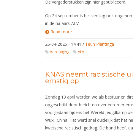
De vergaderstukken zijn hier gepubliceerd.
Op 24 september is het verslag ook opgeno
in de najaars-ALV.
Read more
about Algemene
Ledenvergadering
voorjaar 2025
26-04-2025 - 14:41
/
Teun Plantinga
Vereniging
ALV
KNAS neemt racistische ui
ernstig op
Zondag 13 april werden we als bestuur en di
opgeschrikt door berichten over een zeer erns
voorgedaan tijdens het Wereld Jeugdkampioe
Wuxi, China. Het werd snel duidelijk dat het 
kwetsend racistisch gedrag. De bond heeft da