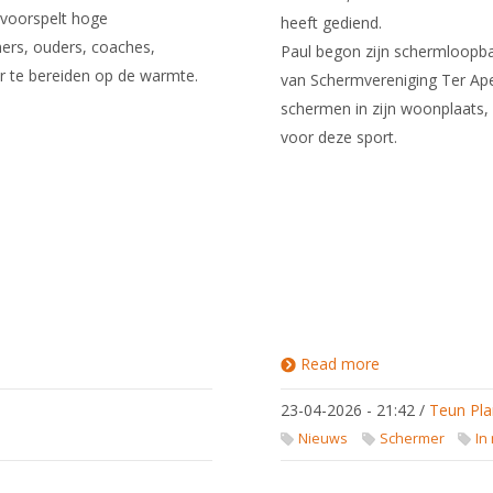
 voorspelt hoge
heeft gediend.
ers, ouders, coaches,
Paul begon zijn schermloopba
or te bereiden op de warmte.
van Schermvereniging Ter Apel
schermen in zijn woonplaats, 
voor deze sport.
Read more
about In
memoriam:
Paul
23-04-2026 - 21:42
/
Teun Pla
Fokkema
Nieuws
Schermer
In