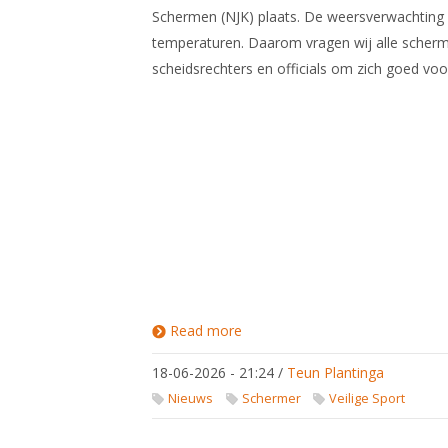
Schermen (NJK) plaats. De weersverwachting
temperaturen. Daarom vragen wij alle scherm
scheidsrechters en officials om zich goed vo
Read more
about Het
wordt
warm in
18-06-2026 - 21:24
/
Teun Plantinga
Roermond:
dit moet je
Nieuws
Schermer
Veilige Sport
weten
voor het
NJK