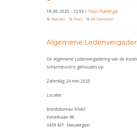
Heren
degen
18-06-2025 - 15:59
/
Teun Plantinga
in
finale
Nieuws
Pers
EK Senioren
van
EK
Algemene Ledenvergaderi
De Algemene Ledenvergadering van de Konin
Schermbond is gehouden op:
Zaterdag 24 mei 2025
Locatie:
Bondsbureau KNAS
Kelvinbaan 48
3439 MT Nieuwegein