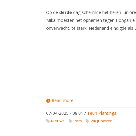
Op de
derde
dag schermde het heren juniore
Mika moesten het opnemen tegen Hongarije. 
onverwacht, te sterk. Nederland eindigde als
Read more
about Verslag Jeugd
Wereldkampioenschap
Wuxi
07-04-2025 - 08:01
/
Teun Plantinga
Nieuws
Pers
WK Junioren