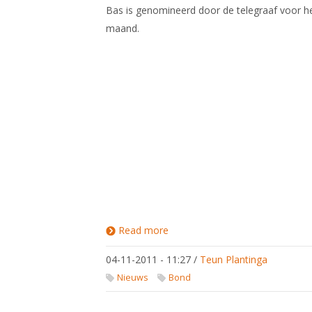
Bas is genomineerd door de telegraaf voor 
maand.
Read more
about
Stem op
Bas
04-11-2011 - 11:27
/
Teun Plantinga
Verwijlen!
Nieuws
Bond