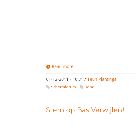
Read more
about
Degenkamp
voor jeugd
01-12-2011 - 10:31
/
Teun Plantinga
in
Zwitserland
Schermforum
Bond
Stem op Bas Verwijlen!