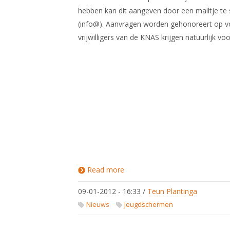
hebben kan dit aangeven door een mailtje te
(info@). Aanvragen worden gehonoreert op v
vrijwilligers van de KNAS krijgen natuurlijk vo
Read more
about
Vrijkaartjes
voor
09-01-2012 - 16:33
/
Teun Plantinga
Wereldbeker
Parijs
Nieuws
Jeugdschermen