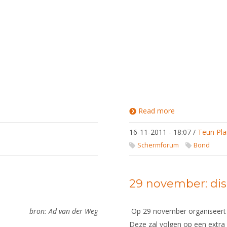
Read more
about De
3
Musketiers
16-11-2011 - 18:07
/
Teun Pla
bestaat
100 jaar
Schermforum
Bond
29 november: di
bron: Ad van der Weg
Op 29 november organiseert
Deze zal volgen op een extr