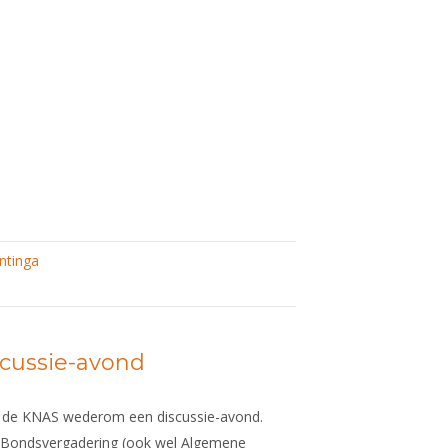
ntinga
scussie-avond
 de KNAS wederom een discussie-avond.
a Bondsvergadering (ook wel Algemene