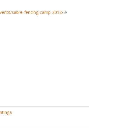
-events/sabre-fencing-camp-2012/
(link is
external)
ntinga