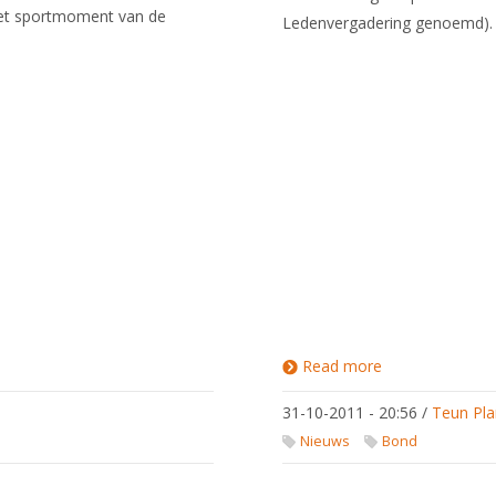
het sportmoment van de
Ledenvergadering genoemd)
Read more
about 29
november:
discussie-
31-10-2011 - 20:56
/
Teun Pla
avond
Nieuws
Bond