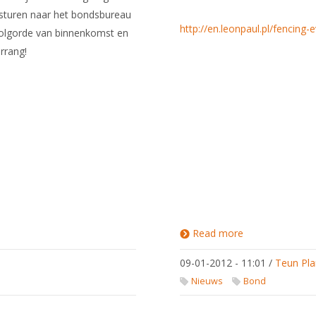
 sturen naar het bondsbureau
http://en.leonpaul.pl/fencing
olgorde van binnenkomst en
orrang!
Read more
about
Sabelkamp
in Polen
09-01-2012 - 11:01
/
Teun Pla
Nieuws
Bond