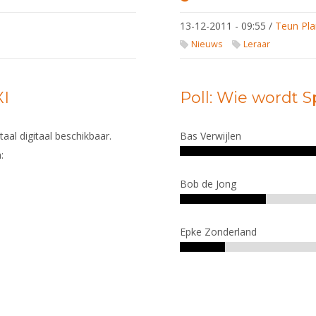
Congres
"Fysieke
13-12-2011 - 09:55
/
Teun Pla
Training"
Nieuws
Leraar
XI
Poll: Wie wordt 
taal digitaal beschikbaar.
Bas Verwijlen
:
Bob de Jong
Epke Zonderland