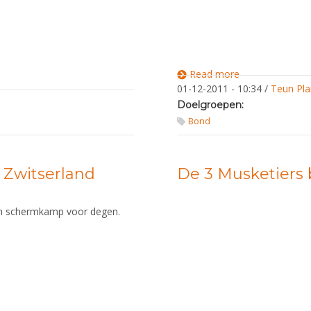
Read more
about
Poll: Wie
01-12-2011 - 10:34
/
Teun Pla
wordt
Doelgroepen:
Sportman
van het
Bond
jaar?
 Zwitserland
De 3 Musketiers b
en schermkamp voor degen.