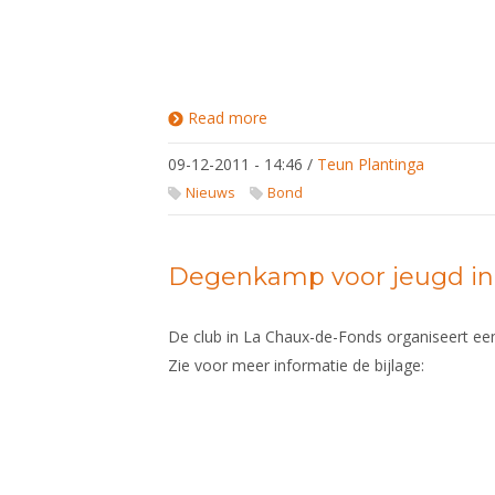
Read more
about FIE
magazine
"Escrime"
09-12-2011 - 14:46
/
Teun Plantinga
XXI
Nieuws
Bond
Degenkamp voor jeugd in
De club in La Chaux-de-Fonds organiseert e
Zie voor meer informatie de bijlage: