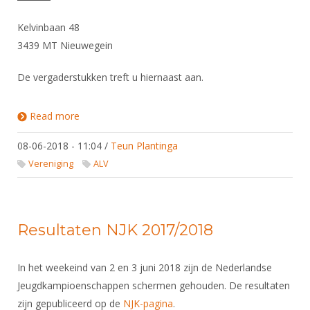
Alle Verenigingen
Opleidingen
Kelvinbaan 48
Nieuws
Wedstrijdorganisatie
Tuchtzaken
3439 MT Nieuwegein
Verenigingsondersteuning
Nieuws
Archief
De vergaderstukken treft u hiernaast aan.
Witte Vlekkenplan
Aanvragen van scheidsrechters
Infotheek
Oprichting Vereniging
Scheidsrechterslijst
Read more
about Algemene Ledenvergadering 2018
Bibliotheek
Overschrijven leden
Import inschrijvingen uit Nahouw
08-06-2018 - 11:04
/
Teun Plantinga
ALV
Verwerk wedstrijduitslagen
Vereniging
ALV
Touché
NK organiseren
Promotie en logo
Resultaten NJK 2017/2018
Geschiedenis van het schermen
In het weekeind van 2 en 3 juni 2018 zijn de Nederlandse
Jeugdkampioenschappen schermen gehouden. De resultaten
zijn gepubliceerd op de
NJK-pagina
.