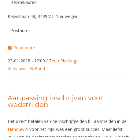
- Bezoekadres:
Kelvinbaan 48, 3439MT Nieuwegein
- Postadres:​
Read more
about Bondsbureau Verhuisd
23-01-2018 - 12:09
/
Teun Plantinga
Nieuws
Bond
Aanpassing inschrijven voor
wedstrijden
Het direct betalen van de inschrijfgelden bij aanmelden in de
Nahouw
(link is external)
voor het NJK was een groot succes. Maar liefst