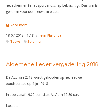
DBT
Nieuws
Website
Organisatie
het schermen in het sportlandschap bekrachtigt. Daarom is
NK organiseren
Ranglijsten
Brassardsysteem
FBT
Gebruiksvoorwaarden
gekozen voor iets nieuws in plaats
Bestuur
Inschrijven
SBT
Handleiding
Voor coaches en leraren
Commissies
Reglementen
Read more
about Vervanging tulpenlogo
Talentontwikkeling
Historie
Nieuws
Ereleden
Materiaal
18-07-2018 - 17:21
/
Teun Plantinga
Nationale opleidingen
Leden van Verdiensten
Atletencommissie
Schermpaspoort
Nieuws
Schermer
Internationale opleidingen
Vacatures
Rolstoelschermen
Internationale Titeltoernooien
Opleidingen
Bondsbureau
Internationale aanmeldingen
Wedstrijdkalender
Algemene Ledenvergadering 2018
Leraar
Contact
KNAS Keurmerk
Voor scheidsrechters
De ALV van 2018 wordt gehouden op het nieuwe
Medewerkers
NK's
bondsbureau op 4 juli 2018.
Nieuws
Samenwerking
JPT
Scheidsrechterslijst
Inloop vanaf 19:00 uur, start ALV om 19:30 uur.
Formulieren
JEC
Scheidsrechter Documentatie
Locatie
:
Veteranenwedstrijden