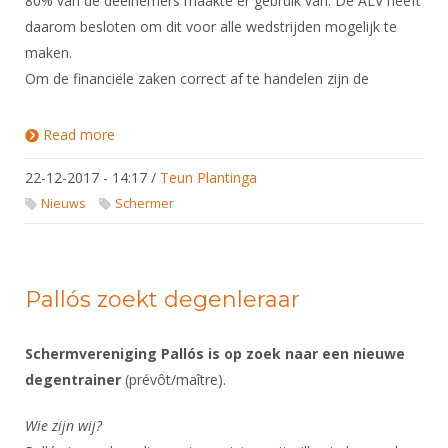
80% van de deelnemers maakte er gebruik van. De ALV heeft
daarom besloten om dit voor alle wedstrijden mogelijk te
maken.
Om de financiële zaken correct af te handelen zijn de
Read more
about Aanpassing inschrijven voor wedstrijden
22-12-2017 - 14:17
/
Teun Plantinga
Nieuws
Schermer
Pallós zoekt degenleraar
Schermvereniging Pallós is op zoek naar een nieuwe
degentrainer
(prévôt/maître).
Wie zijn wij?