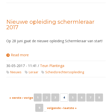
Nieuwe opleiding schermleraar
2017
Op 28 juni gaat de nieuwe opleiding Schermleraar van start!
Read more
about Nieuwe opleiding schermleraar 2017
30-05-2017 - 11:41
/
Teun Plantinga
Nieuws
Leraar
Scheidsrechtersopleiding
Pages
1
2
3
4
5
6
7
8
« eerste
‹ vorige
9
volgende ›
laatste »
…