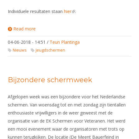
Individuele resultaten staan
hier
(link is external)
.
Read more
about Resultaten NJK 2017/2018
04-06-2018 - 14:51
/
Teun Plantinga
Nieuws
Jeugdschermen
Bijzondere schermweek
Afgelopen week was een bijzondere voor het Nederlandse
schermen. Van woensdag tot en met zondag zijn tientallen
enthousiaste vrijwilligers in de weer geweest met de
organisatie van de EK Schermen voor Veteranen. Het werd
een mooi evenement waar de organisatoren met trots op
kunnen terugkijken. De locatie (De Meent Bauerfeind in