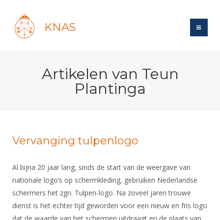
KNAS
Site
Artikelen van Teun
Bond
Login
Plantinga
Schermen
Bond
Recent posts
Beleid
Topsport
Books
Breedtesport
Lidmaatschap
Polls
Introductie
Vervanging tulpenlogo
Informatie
Wat is topsport
Tarieven
Forums
Recreatiesport
Nieuws
Forums
Voor de jeugd
Reglementen
Al bijna 20 jaar lang, sinds de start van de weergave van
Maandelijks archief
Veteranen
NK's
nationale logo’s op schermkleding, gebruiken Nederlandse
Spreekbeurtpakket
Ledencijfers
Zoek Vereniging
Forums
Lichtzwaardschermen
schermers het zgn. Tulpen-logo. Na zoveel jaren trouwe
Evenement
Ouders en vereniging
Sponsors en Partners
Oranje
dienst is het echter tijd geworden voor een nieuw en fris logo
Schermforum
Contact
Wedstrijdsport
dat de waarde van het schermen uitdraagt en de plaats van
Jeugdkampen