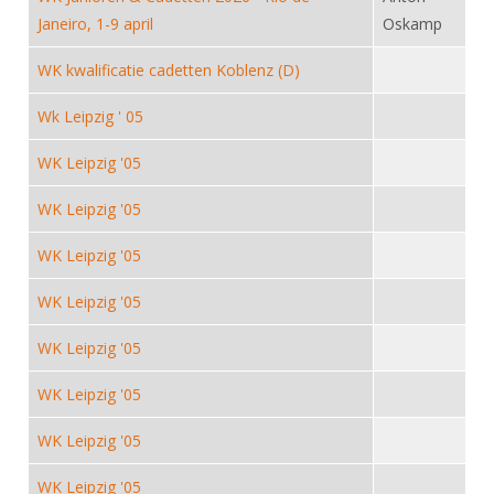
DBT
Nieuws
Website
Organisatie
Janeiro, 1-9 april
Oskamp
NK organiseren
Ranglijsten
Brassardsysteem
FBT
Gebruiksvoorwaarden
Bestuur
WK kwalificatie cadetten Koblenz (D)
Inschrijven
SBT
Handleiding
Voor coaches en leraren
Commissies
Reglementen
Wk Leipzig ' 05
Talentontwikkeling
Historie
Nieuws
Ereleden
Materiaal
WK Leipzig '05
Nationale opleidingen
Leden van Verdiensten
Atletencommissie
Schermpaspoort
WK Leipzig '05
Internationale opleidingen
Vacatures
Rolstoelschermen
Internationale Titeltoernooien
WK Leipzig '05
Opleidingen
Bondsbureau
Internationale aanmeldingen
Wedstrijdkalender
Leraar
WK Leipzig '05
Contact
KNAS Keurmerk
WK Leipzig '05
Voor scheidsrechters
Medewerkers
NK's
WK Leipzig '05
Nieuws
Samenwerking
JPT
Scheidsrechterslijst
Formulieren
WK Leipzig '05
JEC
Scheidsrechter Documentatie
WK Leipzig '05
Veteranenwedstrijden