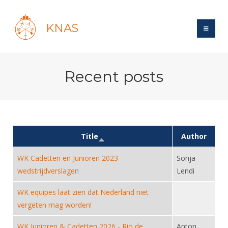
KNAS
Site
Recent posts
Bond
Login
Schermen
Bond
Recent posts
Beleid
Topsport
Books
Breedtesport
Lidmaatschap
Title
Author
Polls
Introductie
Informatie
Wat is topsport
Tarieven
WK Cadetten en Junioren 2023 -
Sonja
Forums
Recreatiesport
Nieuws
Forums
wedstrijdverslagen
Lendi
Voor de jeugd
Reglementen
Maandelijks archief
Veteranen
NK's
Spreekbeurtpakket
Ledencijfers
WK equipes laat zien dat Nederland niet
Zoek Vereniging
Forums
Lichtzwaardschermen
vergeten mag worden!
Evenement
Ouders en vereniging
Sponsors en Partners
Oranje
Schermforum
Contact
Wedstrijdsport
WK Junioren & Cadetten 2026 - Rio de
Jeugdkampen
Anton