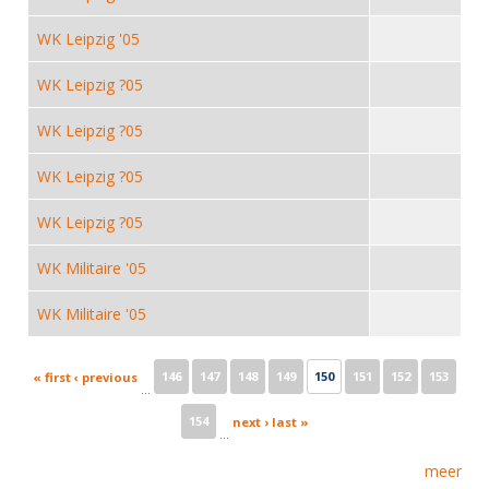
Alle Verenigingen
Opleidingen
WK Leipzig '05
Nieuws
Wedstrijdorganisatie
Tuchtzaken
Verenigingsondersteuning
WK Leipzig ?05
Nieuws
Archief
Witte Vlekkenplan
WK Leipzig ?05
Aanvragen van scheidsrechters
Infotheek
Oprichting Vereniging
Scheidsrechterslijst
WK Leipzig ?05
Bibliotheek
Overschrijven leden
Import inschrijvingen uit Nahouw
WK Leipzig ?05
ALV
Verwerk wedstrijduitslagen
WK Militaire '05
Touché
NK organiseren
WK Militaire '05
Promotie en logo
Pages
146
147
148
149
150
151
152
153
« first
‹ previous
…
Geschiedenis van het schermen
154
next ›
last »
…
meer