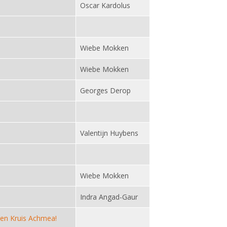
Oscar Kardolus
Wiebe Mokken
Wiebe Mokken
Georges Derop
Valentijn Huybens
Wiebe Mokken
Indra Angad-Gaur
eren Kruis Achmea!