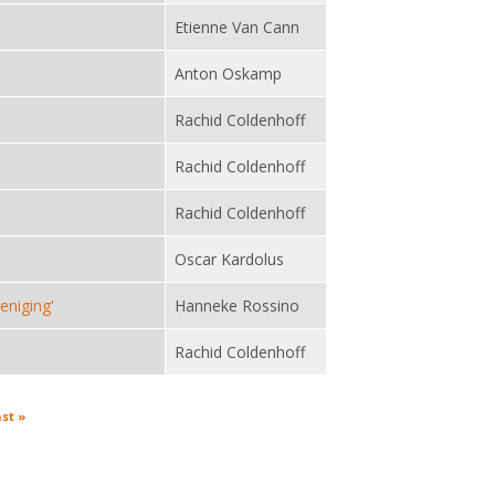
Etienne Van Cann
Anton Oskamp
Rachid Coldenhoff
Rachid Coldenhoff
Rachid Coldenhoff
Oscar Kardolus
eniging'
Hanneke Rossino
Rachid Coldenhoff
ast »