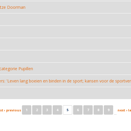
Jetze Doorman
ategorie Pupillen
: 'Leven lang boeien en binden in de sport; kansen voor de sportver
1
2
3
4
5
6
7
8
9
rst
‹ previous
next ›
l
…