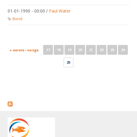
01-01-1990 - 00:00
/
Paul Water
Bond
Pages
17
18
19
20
21
22
23
24
« eerste
‹ vorige
…
25