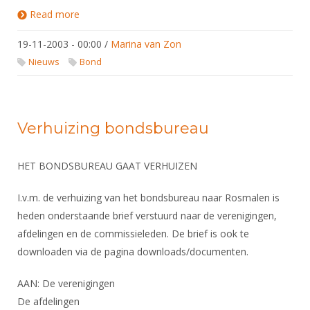
Alle Verenigingen
Opleidingen
Read more
about Wijziging secretariaat
Nieuws
Wedstrijdorganisatie
Tuchtzaken
19-11-2003 - 00:00
/
Marina van Zon
Verenigingsondersteuning
Nieuws
Archief
Nieuws
Bond
Witte Vlekkenplan
Aanvragen van scheidsrechters
Infotheek
Oprichting Vereniging
Scheidsrechterslijst
Verhuizing bondsbureau
Bibliotheek
Overschrijven leden
Import inschrijvingen uit Nahouw
ALV
Verwerk wedstrijduitslagen
HET BONDSBUREAU GAAT VERHUIZEN
Touché
NK organiseren
I.v.m. de verhuizing van het bondsbureau naar Rosmalen is
Promotie en logo
heden onderstaande brief verstuurd naar de verenigingen,
afdelingen en de commissieleden. De brief is ook te
downloaden via de pagina downloads/documenten.
Geschiedenis van het schermen
AAN: De verenigingen
De afdelingen