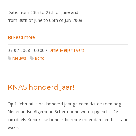
DBT
Nieuws
Website
Organisatie
NK organiseren
Ranglijsten
Brassardsysteem
Date: from 23th to 29th of June and
FBT
Gebruiksvoorwaarden
Bestuur
Inschrijven
from 30th of June to 05th of July 2008
SBT
Handleiding
Voor coaches en leraren
Commissies
Reglementen
Talentontwikkeling
Historie
Read more
about Trainingskamp Volwassenen en Veteranen
Nieuws
Ereleden
Materiaal
Hongarije
Nationale opleidingen
Leden van Verdiensten
07-02-2008 - 00:00
/
Dinie Meijer-Evers
Atletencommissie
Schermpaspoort
Nieuws
Bond
Internationale opleidingen
Vacatures
Rolstoelschermen
Internationale Titeltoernooien
Opleidingen
Bondsbureau
Internationale aanmeldingen
Wedstrijdkalender
Leraar
KNAS honderd jaar!
Contact
KNAS Keurmerk
Voor scheidsrechters
Medewerkers
NK's
Op 1 februari is het honderd jaar geleden dat de toen nog
Nieuws
Samenwerking
Nederlandse Algemene Schermbond werd opgericht. De
JPT
inmiddels Koninklijke bond is hiermee meer dan een felicitatie
Scheidsrechterslijst
Formulieren
JEC
waard.
Scheidsrechter Documentatie
Veteranenwedstrijden