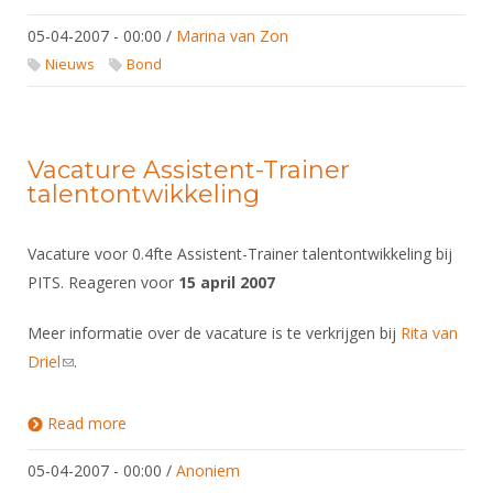
05-04-2007 - 00:00
/
Marina van Zon
Nieuws
Bond
Vacature Assistent-Trainer
talentontwikkeling
Vacature voor 0.4fte Assistent-Trainer talentontwikkeling bij
PITS. Reageren voor
15 april 2007
Meer informatie over de vacature is te verkrijgen bij
Rita van
Driel
(link sends e-mail)
.
Read more
about Vacature Assistent-Trainer
talentontwikkeling
05-04-2007 - 00:00
/
Anoniem