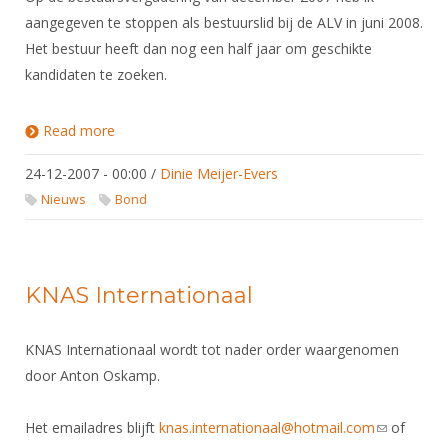
aangegeven te stoppen als bestuurslid bij de ALV in juni 2008.
Het bestuur heeft dan nog een half jaar om geschikte
kandidaten te zoeken.
Read more
about Opzegging Bestuurslid Breedtesport
24-12-2007 - 00:00
/
Dinie Meijer-Evers
Nieuws
Bond
KNAS Internationaal
KNAS Internationaal wordt tot nader order waargenomen
door Anton Oskamp.
Het emailadres blijft
knas.internationaal@hotmail.com
(link sends
of