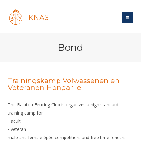
KNAS
Site
Bond
Bond
Login
Schermen
Bond
Recent posts
Beleid
Topsport
Books
Breedtesport
Trainingskamp Volwassenen en
Lidmaatschap
Veteranen Hongarije
Polls
Introductie
Informatie
Wat is topsport
Tarieven
Forums
Recreatiesport
Nieuws
The Balaton Fencing Club is organizes a high standard
Forums
Voor de jeugd
Reglementen
Maandelijks archief
Veteranen
training camp for
NK's
Spreekbeurtpakket
Ledencijfers
Zoek Vereniging
Forums
• adult
Lichtzwaardschermen
Evenement
Ouders en vereniging
• veteran
Sponsors en Partners
Oranje
Schermforum
Contact
male and female épée competitiors and free time fencers.
Wedstrijdsport
Jeugdkampen