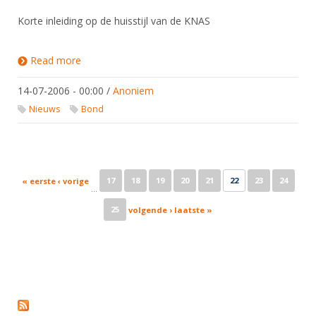
Korte inleiding op de huisstijl van de KNAS
Read more
about Huisstijl
14-07-2006 - 00:00
/
Anoniem
Nieuws
Bond
Pages
17
18
19
20
21
22
23
24
« eerste
‹ vorige
…
25
volgende ›
laatste »