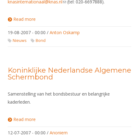
knasinternationaal@knas.nl
(link sends e-mail)
(tel: 020-6697888).
e-mail)
Read more
about KNAS Internationaal
19-08-2007 - 00:00
/
Anton Oskamp
Nieuws
Bond
Koninklijke Nederlandse Algemene
Schermbond
Samenstelling van het bondsbestuur en belangrijke
kaderleden.
Read more
about Koninklijke Nederlandse Algemene
Schermbond
12-07-2007 - 00:00
/
Anoniem