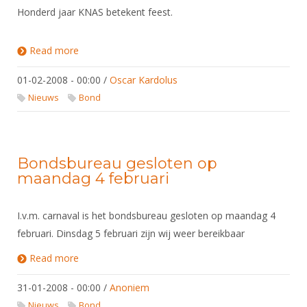
Alle Verenigingen
Honderd jaar KNAS betekent feest.
Opleidingen
Nieuws
Wedstrijdorganisatie
Tuchtzaken
Read more
about KNAS honderd jaar!
Verenigingsondersteuning
Nieuws
Archief
Witte Vlekkenplan
01-02-2008 - 00:00
/
Oscar Kardolus
Aanvragen van scheidsrechters
Nieuws
Bond
Infotheek
Oprichting Vereniging
Scheidsrechterslijst
Bibliotheek
Overschrijven leden
Import inschrijvingen uit Nahouw
ALV
Verwerk wedstrijduitslagen
Bondsbureau gesloten op
Touché
maandag 4 februari
NK organiseren
Promotie en logo
I.v.m. carnaval is het bondsbureau gesloten op maandag 4
februari. Dinsdag 5 februari zijn wij weer bereikbaar
Geschiedenis van het schermen
Read more
about Bondsbureau gesloten op maandag 4
februari
31-01-2008 - 00:00
/
Anoniem
Nieuws
Bond