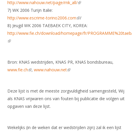
http://www.nahouw.net/page/rnk_all/
(link is external)
7) WK 2006 Turijn Italie:
http://www.escrime-torino2006.com
(link is external)
/
8) Jeugd WK 2006 TAEBAEK CITY, KOREA:
http://www.fie.ch/download/homepage/fr/PROGRAMME%20taeba
(link is external)
Bron: KNAS wedstrijden, KNAS PR, KNAS bondsbureau,
www.fie.ch
(link is external)
,
www.nahouw.net
(link is external)
Deze lijst is met de meeste zorgvuldigheid samengesteld, Wij
als KNAS vrijwaren ons van fouten bij publicatie die volgen uit
opgaven van deze lijst.
Wekelijks (in de weken dat er wedstrijden zijn) zal ik een lijst