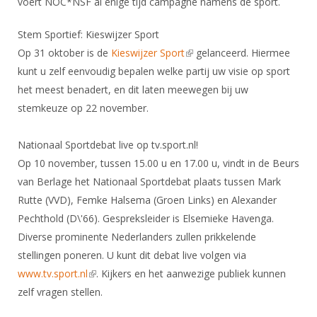
voert NOC*NSF al enige tijd campagne namens de sport.
Stem Sportief: Kieswijzer Sport
Op 31 oktober is de
Kieswijzer Sport
(link is external)
gelanceerd. Hiermee
kunt u zelf eenvoudig bepalen welke partij uw visie op sport
het meest benadert, en dit laten meewegen bij uw
stemkeuze op 22 november.
Nationaal Sportdebat live op tv.sport.nl!
Op 10 november, tussen 15.00 u en 17.00 u, vindt in de Beurs
van Berlage het Nationaal Sportdebat plaats tussen Mark
Rutte (VVD), Femke Halsema (Groen Links) en Alexander
Pechthold (D\'66). Gespreksleider is Elsemieke Havenga.
Diverse prominente Nederlanders zullen prikkelende
stellingen poneren. U kunt dit debat live volgen via
www.tv.sport.nl
(link is external)
. Kijkers en het aanwezige publiek kunnen
zelf vragen stellen.