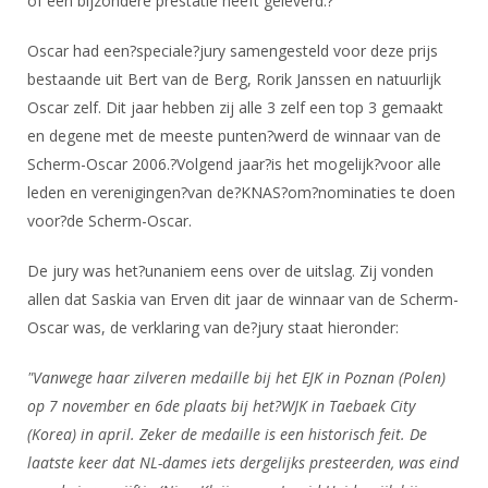
of een bijzondere prestatie heeft geleverd.?
DBT
Nieuws
Website
Organisatie
NK organiseren
Ranglijsten
Brassardsysteem
FBT
Gebruiksvoorwaarden
Oscar had een?speciale?jury samengesteld voor deze prijs
Bestuur
Inschrijven
bestaande uit Bert van de Berg, Rorik Janssen en natuurlijk
SBT
Handleiding
Voor coaches en leraren
Commissies
Oscar zelf. Dit jaar hebben zij alle 3 zelf een top 3 gemaakt
Reglementen
Talentontwikkeling
Historie
Nieuws
en degene met de meeste punten?werd de winnaar van de
Ereleden
Materiaal
Scherm-Oscar 2006.?Volgend jaar?is het mogelijk?voor alle
Nationale opleidingen
Leden van Verdiensten
Atletencommissie
Schermpaspoort
leden en verenigingen?van de?KNAS?om?nominaties te doen
Internationale opleidingen
Vacatures
voor?de Scherm-Oscar.
Rolstoelschermen
Internationale Titeltoernooien
Opleidingen
De jury was het?unaniem eens over de uitslag. Zij vonden
Bondsbureau
Internationale aanmeldingen
Wedstrijdkalender
Leraar
allen dat Saskia van Erven dit jaar de winnaar van de Scherm-
Contact
Oscar was, de verklaring van de?jury staat hieronder:
KNAS Keurmerk
Voor scheidsrechters
Medewerkers
NK's
"Vanwege haar zilveren medaille bij het EJK in Poznan (Polen)
Nieuws
Samenwerking
op 7 november en 6de plaats bij het?WJK in Taebaek City
JPT
Scheidsrechterslijst
Formulieren
(Korea) in april. Zeker de medaille is een historisch feit. De
JEC
laatste keer dat NL-dames iets dergelijks presteerden, was eind
Scheidsrechter Documentatie
Veteranenwedstrijden