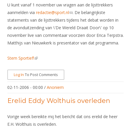
U kunt vanaf 1 november uw vragen aan de lijsttrekkers
aanmelden via
redactie@sport.nl
(link sends e-mail)
. De belangrijkste
statements van de lijsttrekkers tijdens het debat worden in
de avonduitzending van \'De Wereld Draait Door\' op 10
november live van commentaar voorzien door Erica Terpstra.
Matthijs van Nieuwkerk is presentator van dat programma.
Stem Sportief!
(link is external)
Log In
To Post Comments
02-11-2006 - 00:00
/
Anoniem
Erelid Eddy Wolthuis overleden
Vorige week bereikte mij het bericht dat ons erelid de heer
E.H. Wolthuis is overleden.