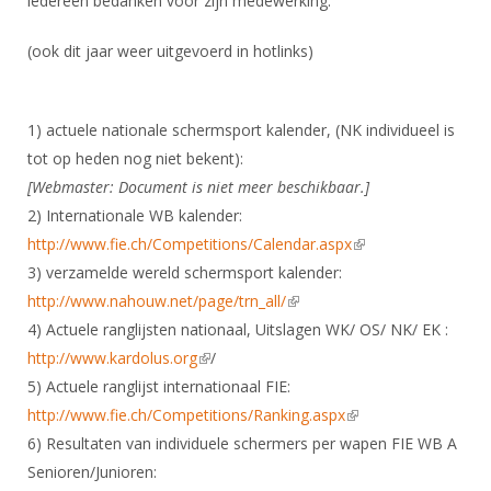
iedereen bedanken voor zijn medewerking.
(ook dit jaar weer uitgevoerd in hotlinks)
1) actuele nationale schermsport kalender, (NK individueel is
tot op heden nog niet bekent):
[Webmaster: Document is niet meer beschikbaar.]
2) Internationale WB kalender:
http://www.fie.ch/Competitions/Calendar.aspx
(link is external)
3) verzamelde wereld schermsport kalender:
http://www.nahouw.net/page/trn_all/
(link is external)
4) Actuele ranglijsten nationaal, Uitslagen WK/ OS/ NK/ EK :
http://www.kardolus.org
(link is external)
/
5) Actuele ranglijst internationaal FIE:
http://www.fie.ch/Competitions/Ranking.aspx
(link is external)
6) Resultaten van individuele schermers per wapen FIE WB A
Senioren/Junioren: