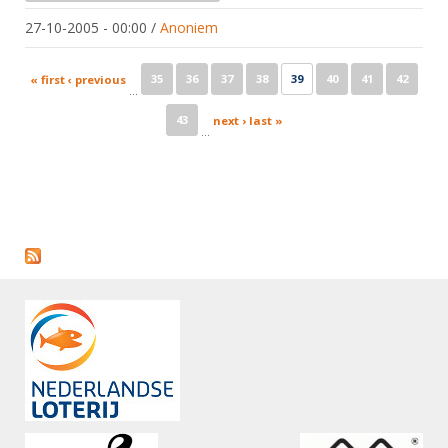
27-10-2005 - 00:00
/
Anoniem
Pages
35
36
37
38
39
40
41
42
« first
‹ previous
…
43
next ›
last »
…