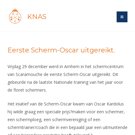
KNAS
Site
Bond
Login
Eerste Scherm-Oscar uitgereikt.
Schermen
Bond
Recent posts
Vrijdag 29 december werd in Arnhem in het schermcentrum
Beleid
Topsport
Books
Breedtesport
van Scaramouche de eerste Scherm-Oscar uitgereikt. Dit
Lidmaatschap
gebeurde na de laatste Nationale training van het jaar voor
Polls
Introductie
Informatie
Wat is topsport
de floret schermers.
Tarieven
Forums
Recreatiesport
Nieuws
Forums
Voor de jeugd
Reglementen
Het iniatief van de Scherm-Oscar kwam van Oscar Kardolus
Maandelijks archief
Veteranen
NK's
hij wilde graag een speciale prijs?maken voor een schermer,
Spreekbeurtpakket
Ledencijfers
Zoek Vereniging
Forums
Lichtzwaardschermen
een schermploeg, een schermvereniging of een
Evenement
Ouders en vereniging
Sponsors en Partners
Oranje
Schermforum
schermtrainer/coach die in een bepaald jaar een uitmuntende
Contact
Wedstrijdsport
Jeugdkampen