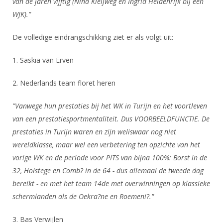
van de jaren vijftig (Nina Kleijweg en Ingrid Heidenrijk bij een
Alle Verenigingen
Opleidingen
WJK)."
Nieuws
Wedstrijdorganisatie
Tuchtzaken
De volledige eindrangschikking ziet er als volgt uit:
Verenigingsondersteuning
Nieuws
Archief
Witte Vlekkenplan
1. Saskia van Erven
Aanvragen van scheidsrechters
Infotheek
Oprichting Vereniging
Scheidsrechterslijst
2. Nederlands team floret heren
Bibliotheek
Overschrijven leden
Import inschrijvingen uit Nahouw
"Vanwege hun prestaties bij het WK in Turijn en het voortleven
ALV
Verwerk wedstrijduitslagen
van een prestatiesportmentaliteit. Dus VOORBEELDFUNCTIE. De
Touché
prestaties in Turijn waren en zijn weliswaar nog niet
NK organiseren
wereldklasse, maar wel een verbetering ten opzichte van het
Promotie en logo
vorige WK en de periode voor PITS van bijna 100%: Borst in de
32, Holstege en Comb? in de 64 - dus allemaal de tweede dag
bereikt - en met het team 14de met overwinningen op klassieke
Geschiedenis van het schermen
schermlanden als de Oekra?ne en Roemeni?."
3. Bas Verwijlen