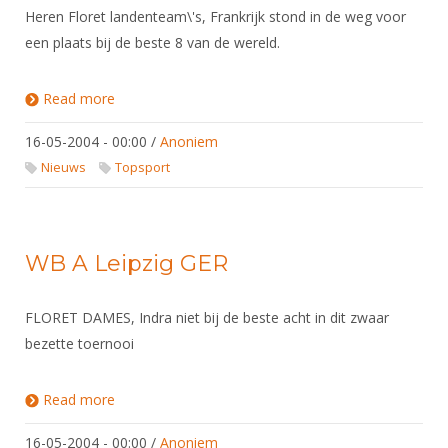
Alle Verenigingen
Heren Floret landenteam\'s, Frankrijk stond in de weg voor
Opleidingen
Nieuws
een plaats bij de beste 8 van de wereld.
Wedstrijdorganisatie
Tuchtzaken
Verenigingsondersteuning
Nieuws
Archief
Read more
about WB equipe Espinho POR
Witte Vlekkenplan
Aanvragen van scheidsrechters
16-05-2004 - 00:00
/
Anoniem
Infotheek
Oprichting Vereniging
Scheidsrechterslijst
Nieuws
Topsport
Bibliotheek
Overschrijven leden
Import inschrijvingen uit Nahouw
ALV
Verwerk wedstrijduitslagen
Touché
WB A Leipzig GER
NK organiseren
Promotie en logo
FLORET DAMES, Indra niet bij de beste acht in dit zwaar
bezette toernooi
Geschiedenis van het schermen
Read more
about WB A Leipzig GER
16-05-2004 - 00:00
/
Anoniem