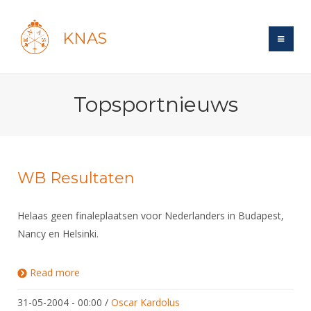
KNAS
Site
Topsportnieuws
Bond
Login
Schermen
Bond
Recent posts
Beleid
Topsport
Books
Breedtesport
WB Resultaten
Lidmaatschap
Polls
Introductie
Informatie
Wat is topsport
Tarieven
Helaas geen finaleplaatsen voor Nederlanders in Budapest,
Forums
Recreatiesport
Nieuws
Forums
Nancy en Helsinki.
Voor de jeugd
Reglementen
Maandelijks archief
Veteranen
NK's
Spreekbeurtpakket
Ledencijfers
Zoek Vereniging
Forums
Lichtzwaardschermen
Read more
about WB Resultaten
Evenement
Ouders en vereniging
Sponsors en Partners
Oranje
Schermforum
Contact
31-05-2004 - 00:00
/
Oscar Kardolus
Wedstrijdsport
Jeugdkampen