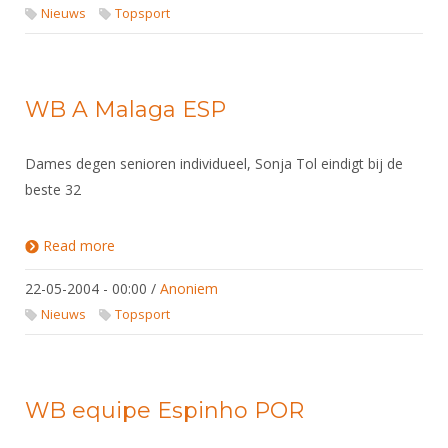
DBT
Nieuws
Website
Nieuws
Topsport
Organisatie
NK organiseren
Ranglijsten
Brassardsysteem
FBT
Gebruiksvoorwaarden
Bestuur
Inschrijven
SBT
Handleiding
Voor coaches en leraren
Commissies
Reglementen
WB A Malaga ESP
Talentontwikkeling
Historie
Nieuws
Ereleden
Materiaal
Nationale opleidingen
Leden van Verdiensten
Dames degen senioren individueel, Sonja Tol eindigt bij de
Atletencommissie
Schermpaspoort
beste 32
Internationale opleidingen
Vacatures
Rolstoelschermen
Internationale Titeltoernooien
Opleidingen
Read more
about WB A Malaga ESP
Bondsbureau
Internationale aanmeldingen
Wedstrijdkalender
Leraar
22-05-2004 - 00:00
/
Anoniem
Contact
KNAS Keurmerk
Nieuws
Topsport
Voor scheidsrechters
Medewerkers
NK's
Nieuws
Samenwerking
JPT
Scheidsrechterslijst
Formulieren
WB equipe Espinho POR
JEC
Scheidsrechter Documentatie
Veteranenwedstrijden