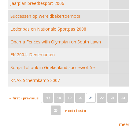
Alle Verenigingen
Jaarplan breedtesport 2006
Opleidingen
Nieuws
Wedstrijdorganisatie
Successen op wereldbekertoernooi
Tuchtzaken
Verenigingsondersteuning
Nieuws
Archief
Ledenpas en Nationale Sportpas 2008
Witte Vlekkenplan
Aanvragen van scheidsrechters
Obama Fences with Olympian on South Lawn
Infotheek
Oprichting Vereniging
Scheidsrechterslijst
EK 2004, Denemarken
Bibliotheek
Overschrijven leden
Import inschrijvingen uit Nahouw
ALV
Sonja Tol ook in Griekenland succesvol: 5e
Verwerk wedstrijduitslagen
Touché
KNAS Schermkamp 2007
NK organiseren
Promotie en logo
Pages
17
18
19
20
21
22
23
24
« first
‹ previous
…
25
next ›
last »
Geschiedenis van het schermen
…
meer