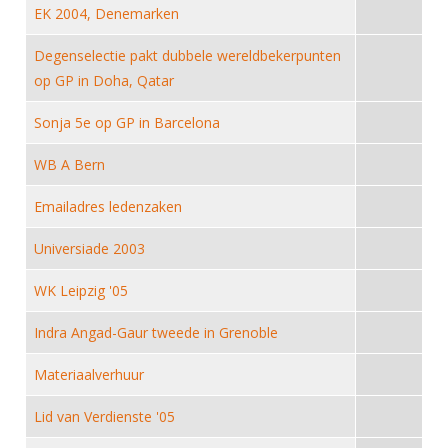
DBT
Nieuws
Website
EK 2004, Denemarken
Organisatie
NK organiseren
Ranglijsten
Brassardsysteem
FBT
Gebruiksvoorwaarden
Bestuur
Degenselectie pakt dubbele wereldbekerpunten
Inschrijven
SBT
op GP in Doha, Qatar
Handleiding
Voor coaches en leraren
Commissies
Reglementen
Talentontwikkeling
Historie
Sonja 5e op GP in Barcelona
Nieuws
Ereleden
Materiaal
Nationale opleidingen
Leden van Verdiensten
WB A Bern
Atletencommissie
Schermpaspoort
Internationale opleidingen
Vacatures
Emailadres ledenzaken
Rolstoelschermen
Internationale Titeltoernooien
Opleidingen
Universiade 2003
Bondsbureau
Internationale aanmeldingen
Wedstrijdkalender
Leraar
Contact
WK Leipzig '05
KNAS Keurmerk
Voor scheidsrechters
Medewerkers
Indra Angad-Gaur tweede in Grenoble
NK's
Nieuws
Samenwerking
JPT
Materiaalverhuur
Scheidsrechterslijst
Formulieren
JEC
Lid van Verdienste '05
Scheidsrechter Documentatie
Veteranenwedstrijden