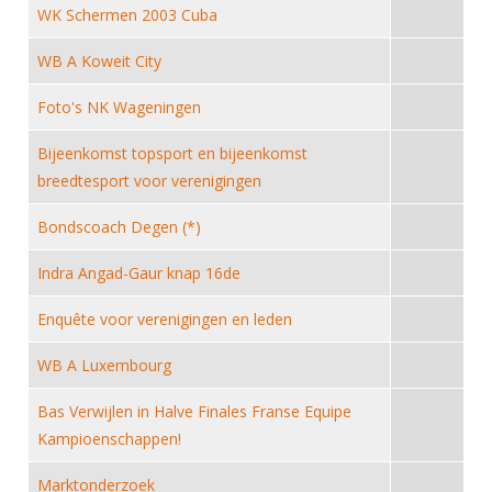
DBT
Nieuws
Website
WK Schermen 2003 Cuba
Organisatie
NK organiseren
Ranglijsten
Brassardsysteem
FBT
Gebruiksvoorwaarden
Bestuur
WB A Koweit City
Inschrijven
SBT
Handleiding
Voor coaches en leraren
Commissies
Foto's NK Wageningen
Reglementen
Talentontwikkeling
Historie
Nieuws
Ereleden
Materiaal
Bijeenkomst topsport en bijeenkomst
Nationale opleidingen
Leden van Verdiensten
breedtesport voor verenigingen
Atletencommissie
Schermpaspoort
Internationale opleidingen
Vacatures
Bondscoach Degen (*)
Rolstoelschermen
Internationale Titeltoernooien
Opleidingen
Indra Angad-Gaur knap 16de
Bondsbureau
Internationale aanmeldingen
Wedstrijdkalender
Leraar
Contact
Enquête voor verenigingen en leden
KNAS Keurmerk
Voor scheidsrechters
Medewerkers
WB A Luxembourg
NK's
Nieuws
Samenwerking
JPT
Bas Verwijlen in Halve Finales Franse Equipe
Scheidsrechterslijst
Formulieren
Kampioenschappen!
JEC
Scheidsrechter Documentatie
Marktonderzoek
Veteranenwedstrijden