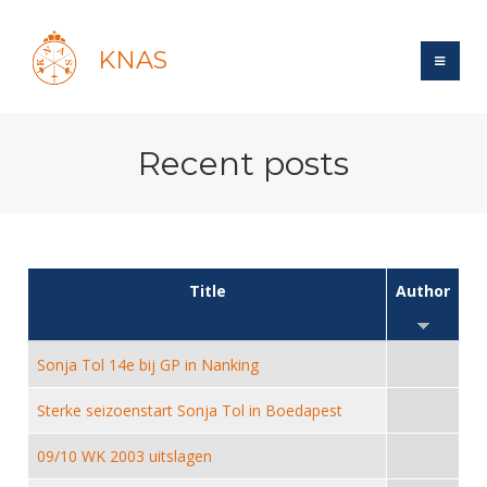
KNAS
Site
Recent posts
Bond
Login
Schermen
Bond
Recent posts
Beleid
Topsport
Books
Breedtesport
Lidmaatschap
Title
Author
Polls
Introductie
Informatie
Wat is topsport
Tarieven
Forums
Recreatiesport
Nieuws
Forums
Sonja Tol 14e bij GP in Nanking
Voor de jeugd
Reglementen
Maandelijks archief
Veteranen
NK's
Spreekbeurtpakket
Ledencijfers
Sterke seizoenstart Sonja Tol in Boedapest
Zoek Vereniging
Forums
Lichtzwaardschermen
Evenement
Ouders en vereniging
Sponsors en Partners
Oranje
09/10 WK 2003 uitslagen
Schermforum
Contact
Wedstrijdsport
Jeugdkampen