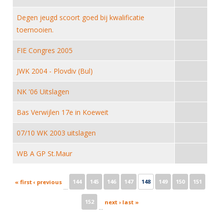
Alle Verenigingen
Opleidingen
Degen jeugd scoort goed bij kwalificatie
Nieuws
Wedstrijdorganisatie
Tuchtzaken
toernooien.
Verenigingsondersteuning
Nieuws
Archief
FIE Congres 2005
Witte Vlekkenplan
Aanvragen van scheidsrechters
JWK 2004 - Plovdiv (Bul)
Infotheek
Oprichting Vereniging
Scheidsrechterslijst
Bibliotheek
Overschrijven leden
NK '06 Uitslagen
Import inschrijvingen uit Nahouw
ALV
Bas Verwijlen 17e in Koeweit
Verwerk wedstrijduitslagen
Touché
NK organiseren
07/10 WK 2003 uitslagen
Promotie en logo
WB A GP St.Maur
Pages
Geschiedenis van het schermen
144
145
146
147
148
149
150
151
« first
‹ previous
…
152
next ›
last »
…