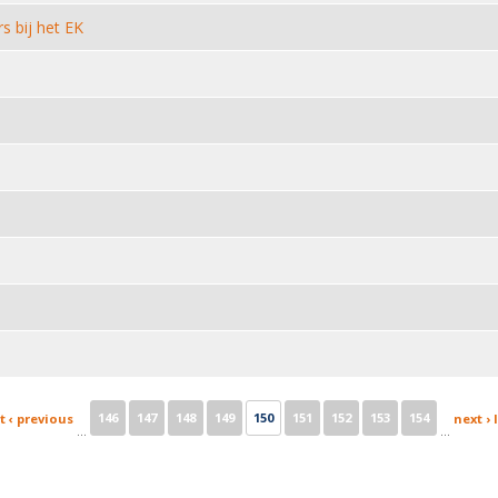
 bij het EK
146
147
148
149
150
151
152
153
154
t
‹ previous
next ›
…
…