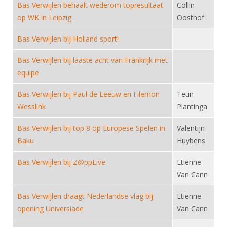
Alle Verenigingen
Bas Verwijlen behaalt wederom topresultaat
Collin
Opleidingen
op WK in Leipzig
Oosthof
Nieuws
Wedstrijdorganisatie
Tuchtzaken
Bas Verwijlen bij Holland sport!
Verenigingsondersteuning
Nieuws
Archief
Witte Vlekkenplan
Bas Verwijlen bij laaste acht van Frankrijk met
Aanvragen van scheidsrechters
equipe
Infotheek
Oprichting Vereniging
Scheidsrechterslijst
Bibliotheek
Overschrijven leden
Bas Verwijlen bij Paul de Leeuw en Filemon
Teun
Import inschrijvingen uit Nahouw
Wesslink
Plantinga
ALV
Verwerk wedstrijduitslagen
Bas Verwijlen bij top 8 op Europese Spelen in
Valentijn
Touché
NK organiseren
Baku
Huybens
Promotie en logo
Bas Verwijlen bij Z@ppLive
Etienne
Van Cann
Geschiedenis van het schermen
Bas Verwijlen draagt Nederlandse vlag bij
Etienne
opening Universiade
Van Cann