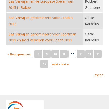
Bas Verwijlen en de Europese Spelen van
Robbert
2015 in Bakoe
Goossens
Bas Verwijlen genomineerd voor Londen
Oscar
2012
Kardolus
Bas Verwijlen genomineerd voor Sportman
Oscar
2011 en Roel Verwijlen voor Coach 2011
Kardolus
Pages
8
9
10
11
12
13
14
15
« first
‹ previous
…
16
next ›
last »
…
meer