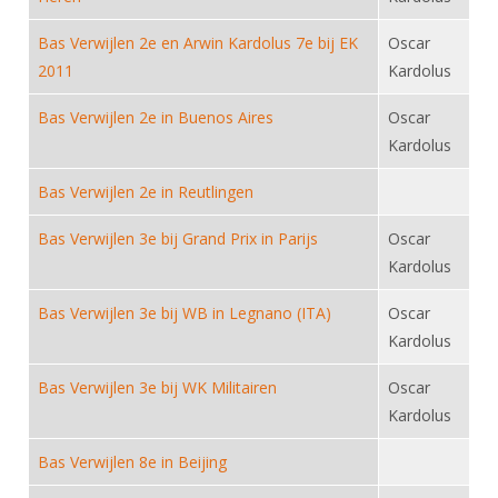
DBT
Nieuws
Website
Organisatie
NK organiseren
Ranglijsten
Brassardsysteem
Bas Verwijlen 2e en Arwin Kardolus 7e bij EK
Oscar
FBT
Gebruiksvoorwaarden
Bestuur
2011
Kardolus
Inschrijven
SBT
Handleiding
Voor coaches en leraren
Commissies
Reglementen
Bas Verwijlen 2e in Buenos Aires
Oscar
Talentontwikkeling
Historie
Nieuws
Ereleden
Kardolus
Materiaal
Nationale opleidingen
Leden van Verdiensten
Atletencommissie
Bas Verwijlen 2e in Reutlingen
Schermpaspoort
Internationale opleidingen
Vacatures
Rolstoelschermen
Bas Verwijlen 3e bij Grand Prix in Parijs
Oscar
Internationale Titeltoernooien
Opleidingen
Kardolus
Bondsbureau
Internationale aanmeldingen
Wedstrijdkalender
Leraar
Bas Verwijlen 3e bij WB in Legnano (ITA)
Oscar
Contact
KNAS Keurmerk
Kardolus
Voor scheidsrechters
Medewerkers
NK's
Bas Verwijlen 3e bij WK Militairen
Oscar
Nieuws
Samenwerking
JPT
Kardolus
Scheidsrechterslijst
Formulieren
JEC
Bas Verwijlen 8e in Beijing
Scheidsrechter Documentatie
Veteranenwedstrijden