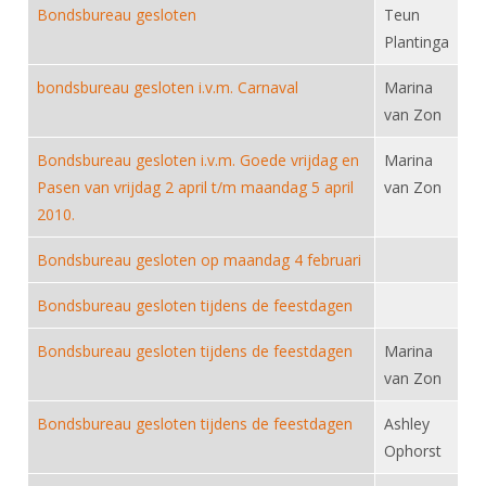
DBT
Nieuws
Website
Bondsbureau gesloten
Teun
Organisatie
NK organiseren
Ranglijsten
Brassardsysteem
Plantinga
FBT
Gebruiksvoorwaarden
Bestuur
Inschrijven
SBT
bondsbureau gesloten i.v.m. Carnaval
Marina
Handleiding
Voor coaches en leraren
Commissies
Reglementen
van Zon
Talentontwikkeling
Historie
Nieuws
Ereleden
Materiaal
Bondsbureau gesloten i.v.m. Goede vrijdag en
Marina
Nationale opleidingen
Leden van Verdiensten
Atletencommissie
Pasen van vrijdag 2 april t/m maandag 5 april
van Zon
Schermpaspoort
Internationale opleidingen
2010.
Vacatures
Rolstoelschermen
Internationale Titeltoernooien
Opleidingen
Bondsbureau gesloten op maandag 4 februari
Bondsbureau
Internationale aanmeldingen
Wedstrijdkalender
Leraar
Bondsbureau gesloten tijdens de feestdagen
Contact
KNAS Keurmerk
Voor scheidsrechters
Bondsbureau gesloten tijdens de feestdagen
Marina
Medewerkers
NK's
van Zon
Nieuws
Samenwerking
JPT
Bondsbureau gesloten tijdens de feestdagen
Ashley
Scheidsrechterslijst
Formulieren
JEC
Ophorst
Scheidsrechter Documentatie
Veteranenwedstrijden