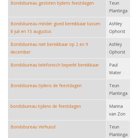
Alle Verenigingen
Bondsbureau gesloten tijdens feestdagen
Teun
Opleidingen
Plantinga
Nieuws
Wedstrijdorganisatie
Tuchtzaken
Bondsbureau minder goed bereikbaar tussen
Verenigingsondersteuning
Ashley
Nieuws
Archief
8 juli en 15 augustus
Ophorst
Witte Vlekkenplan
Aanvragen van scheidsrechters
Bondsbureau niet bereikbaar op 2 en 9
Ashley
Infotheek
Oprichting Vereniging
Scheidsrechterslijst
december
Ophorst
Bibliotheek
Overschrijven leden
Import inschrijvingen uit Nahouw
Bondsbureau telefonisch beperkt bereikbaar
Paul
ALV
Verwerk wedstrijduitslagen
Water
Touché
NK organiseren
Bondsbureau tijdens de feestdagen
Teun
Plantinga
Promotie en logo
bondsbureau tijdens de feestdagen
Marina
Geschiedenis van het schermen
van Zon
Bondsbureau Verhuisd
Teun
Plantinga