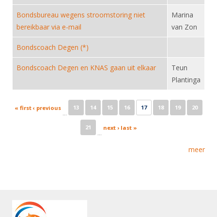
Bondsbureau wegens stroomstoring niet
Marina
bereikbaar via e-mail
van Zon
Bondscoach Degen (*)
Bondscoach Degen en KNAS gaan uit elkaar
Teun
Plantinga
Pages
13
14
15
16
17
18
19
20
« first
‹ previous
…
21
next ›
last »
…
meer