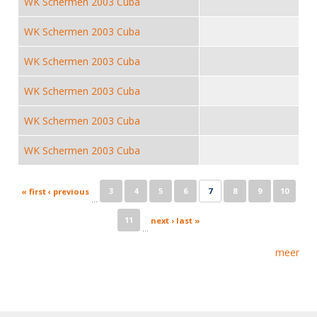
WK Schermen 2003 Cuba
Alle Verenigingen
Opleidingen
Nieuws
WK Schermen 2003 Cuba
Wedstrijdorganisatie
Tuchtzaken
Verenigingsondersteuning
WK Schermen 2003 Cuba
Nieuws
Archief
Witte Vlekkenplan
Aanvragen van scheidsrechters
WK Schermen 2003 Cuba
Infotheek
Oprichting Vereniging
Scheidsrechterslijst
WK Schermen 2003 Cuba
Bibliotheek
Overschrijven leden
Import inschrijvingen uit Nahouw
WK Schermen 2003 Cuba
ALV
Verwerk wedstrijduitslagen
Touché
Pages
NK organiseren
3
4
5
6
7
8
9
10
« first
‹ previous
…
Promotie en logo
11
next ›
last »
…
meer
Geschiedenis van het schermen