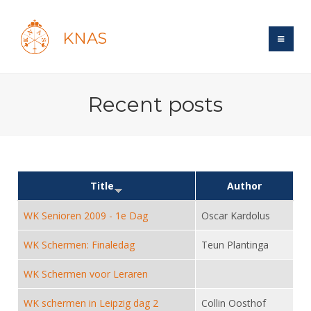
KNAS
Site
Recent posts
Bond
Login
Schermen
Bond
Recent posts
Beleid
Topsport
Books
Breedtesport
Lidmaatschap
Title
Author
Polls
Introductie
Informatie
Wat is topsport
Tarieven
WK Senioren 2009 - 1e Dag
Oscar Kardolus
Forums
Recreatiesport
Nieuws
Forums
Voor de jeugd
Reglementen
Maandelijks archief
Veteranen
WK Schermen: Finaledag
Teun Plantinga
NK's
Spreekbeurtpakket
Ledencijfers
Zoek Vereniging
Forums
Lichtzwaardschermen
WK Schermen voor Leraren
Evenement
Ouders en vereniging
Sponsors en Partners
Oranje
Schermforum
Contact
WK schermen in Leipzig dag 2
Collin Oosthof
Wedstrijdsport
Jeugdkampen