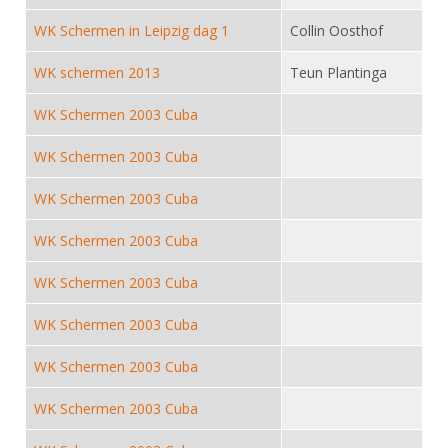
DBT
Nieuws
Website
Organisatie
NK organiseren
Ranglijsten
WK Schermen in Leipzig dag 1
Collin Oosthof
Brassardsysteem
FBT
Gebruiksvoorwaarden
Bestuur
Inschrijven
WK schermen 2013
Teun Plantinga
SBT
Handleiding
Voor coaches en leraren
Commissies
Reglementen
Talentontwikkeling
WK Schermen 2003 Cuba
Historie
Nieuws
Ereleden
Materiaal
WK Schermen 2003 Cuba
Nationale opleidingen
Leden van Verdiensten
Atletencommissie
Schermpaspoort
Internationale opleidingen
WK Schermen 2003 Cuba
Vacatures
Rolstoelschermen
Internationale Titeltoernooien
Opleidingen
WK Schermen 2003 Cuba
Bondsbureau
Internationale aanmeldingen
Wedstrijdkalender
Leraar
WK Schermen 2003 Cuba
Contact
KNAS Keurmerk
Voor scheidsrechters
WK Schermen 2003 Cuba
Medewerkers
NK's
Nieuws
Samenwerking
WK Schermen 2003 Cuba
JPT
Scheidsrechterslijst
Formulieren
WK Schermen 2003 Cuba
JEC
Scheidsrechter Documentatie
Veteranenwedstrijden