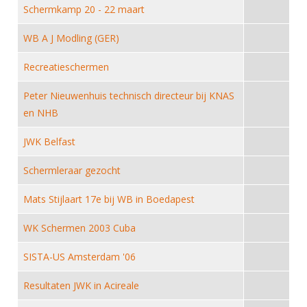
DBT
Nieuws
Website
Schermkamp 20 - 22 maart
Organisatie
NK organiseren
Ranglijsten
Brassardsysteem
FBT
Gebruiksvoorwaarden
Bestuur
WB A J Modling (GER)
Inschrijven
SBT
Handleiding
Voor coaches en leraren
Commissies
Recreatieschermen
Reglementen
Talentontwikkeling
Historie
Nieuws
Ereleden
Materiaal
Peter Nieuwenhuis technisch directeur bij KNAS
Nationale opleidingen
Leden van Verdiensten
en NHB
Atletencommissie
Schermpaspoort
Internationale opleidingen
Vacatures
JWK Belfast
Rolstoelschermen
Internationale Titeltoernooien
Opleidingen
Schermleraar gezocht
Bondsbureau
Internationale aanmeldingen
Wedstrijdkalender
Leraar
Contact
Mats Stijlaart 17e bij WB in Boedapest
KNAS Keurmerk
Voor scheidsrechters
Medewerkers
WK Schermen 2003 Cuba
NK's
Nieuws
Samenwerking
JPT
SISTA-US Amsterdam '06
Scheidsrechterslijst
Formulieren
JEC
Resultaten JWK in Acireale
Scheidsrechter Documentatie
Veteranenwedstrijden