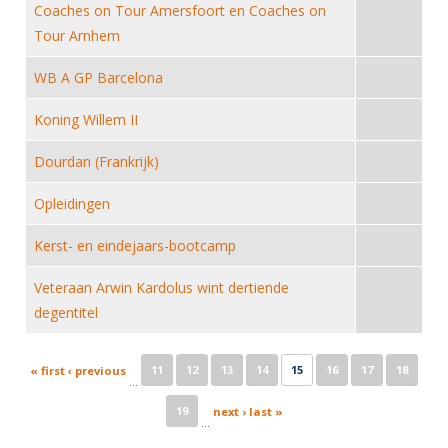
Alle Verenigingen
Coaches on Tour Amersfoort en Coaches on
Opleidingen
Tour Arnhem
Nieuws
Wedstrijdorganisatie
Tuchtzaken
Verenigingsondersteuning
WB A GP Barcelona
Nieuws
Archief
Witte Vlekkenplan
Koning Willem II
Aanvragen van scheidsrechters
Infotheek
Oprichting Vereniging
Scheidsrechterslijst
Dourdan (Frankrijk)
Bibliotheek
Overschrijven leden
Import inschrijvingen uit Nahouw
Opleidingen
ALV
Verwerk wedstrijduitslagen
Kerst- en eindejaars-bootcamp
Touché
NK organiseren
Veteraan Arwin Kardolus wint dertiende
Promotie en logo
degentitel
Pages
Geschiedenis van het schermen
11
12
13
14
15
16
17
18
« first
‹ previous
…
19
next ›
last »
…