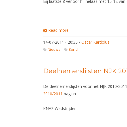
Bij laatste 8 verloor hij helaas met 15-12 va
Read more
about
Sebastiaan
Borst 8e
14-07-2011 - 20:35
/
Oscar Kardolus
op EK
2011
Nieuws
Bond
Deelnemerslijsten NJK 201
De deelnemerslijsten voor het NJK 2010/2011
2010/2011
pagina
KNAS Wedstrijden