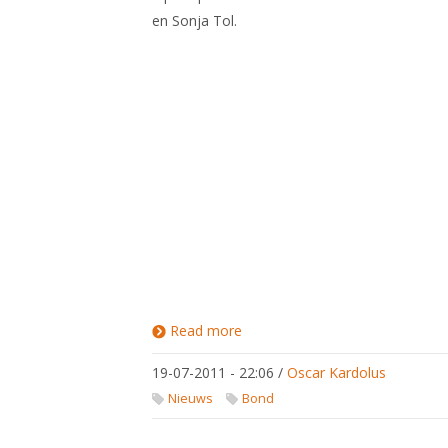
en Sonja Tol.
Read more
about
Degen
Dames
19-07-2011 - 22:06
/
Oscar Kardolus
Team
15e bij
Nieuws
Bond
EK
2011