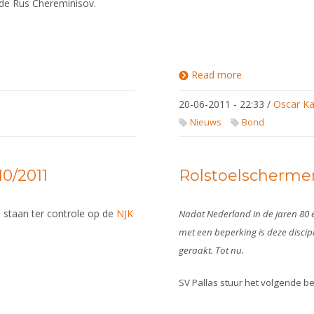
n de Rus Chereminisov.
Read more
about Lucien
Jonckers
Koninklijk
20-06-2011 - 22:33
/
Oscar Ka
Onderscheiden
Nieuws
Bond
0/2011
Rolstoelschermen
 staan ter controle op de
NJK
Nadat Nederland in de jaren 80 
met een beperking is deze discip
geraakt. Tot nu.
SV Pallas stuur het volgende be