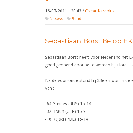
Dames in
vroeg
16-07-2011 - 20:43
/
Oscar Kardolus
stadium
uitgeschakeld
Nieuws
Bond
op EK
Sebastiaan Borst 8e op EK
Sebastiaan Borst heeft voor Nederland het EK
goed geopend door 8e te worden bij Floret H
Na de voorronde stond hij 33e en won in de 
van :
-64 Ganeev (RUS) 15-14
-32 Braun (GER) 15-9
-16 Rajski (POL) 15-14