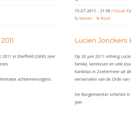
Bas
Verwijlen
15-07-2011 - 21:58
/
Oscar Ka
2e en
Arwin
Nieuws
Bond
Kardolus
7e bij EK
2011
 2011
Lucien Jonckers 
 2011 in Sheffield (GBR) zeer
Op 20 juni 2011 ontving Lucië
eren.
familie, kennissen en vele (
Kardolus in Zoetermeer uit 
eliminatie achtereenvolgens
versierselen van de Orde van
De Burgemeester schetste in z
jaar-