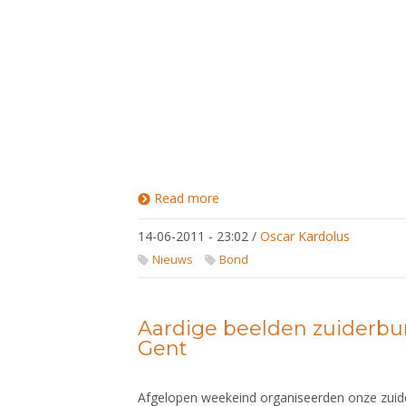
Read more
about
Deelnemerslijsten
NJK 2010/2011
14-06-2011 - 23:02
/
Oscar Kardolus
Nieuws
Bond
Aardige beelden zuiderbu
Gent
Afgelopen weekeind organiseerden onze zuider