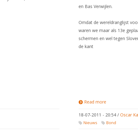
en Bas Verwijlen.
Omdat de wereldranglijst voo
waren we maar als 13e geplaa
schermen en wel tegen Slove
de kant
Read more
about
Degen
Heren
18-07-2011 - 20:54
/
Oscar Ka
Team
12e bij
Nieuws
Bond
EK
2011