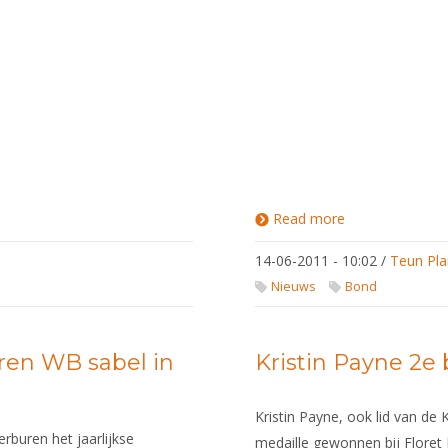
Read more
about
Rolstoelscherm
weer van start
14-06-2011 - 10:02
/
Teun Pla
Nieuws
Bond
ren WB sabel in
Kristin Payne 2e 
Kristin Payne, ook lid van de 
buren het jaarlijkse
medaille gewonnen bij Flore