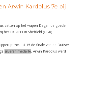
en Arwin Kardolus 7e bij
olus zetten op het wapen Degen de goede
ij het EK 2011 in Sheffield (GBR).
nippertje met 14-15 de finale van de Duitser
ige
zilveren medaille
, Arwin Kardolus werd