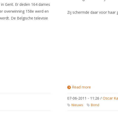
 in Gent. Er deden 164 dames
er overwinning 158e werd en
Zij schermde daar voor haar 
werdt. De Belgische televisie
Read more
about
Kristin
Payne 2e
07-06-2011 - 11:26
/
Oscar Ka
bij EK
Veteranen
Nieuws
Bond
2011