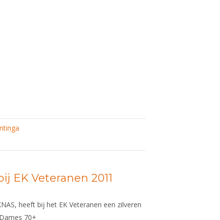
en
ntinga
bij EK Veteranen 2011
KNAS, heeft bij het EK Veteranen een zilveren
t Dames 70+