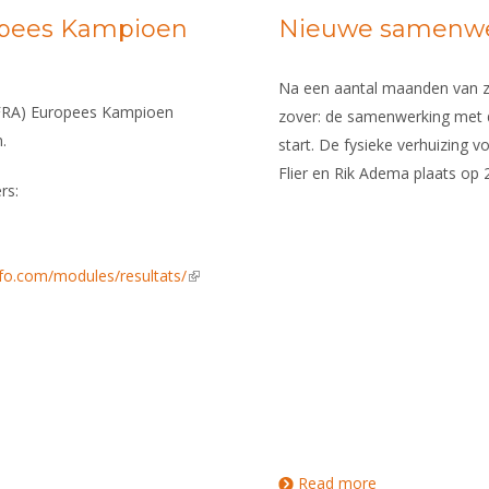
opees Kampioen
Nieuwe samenwer
Na een aantal maanden van 
(FRA) Europees Kampioen
zover: de samenwerking met
.
start. De fysieke verhuizing 
Flier en Rik Adema plaats op
rs:
fo.com/modules/resultats/
(link is
external)
Read more
about Nieuwe