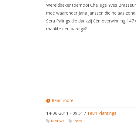
Wereldbeker toernooi Challege Yves Brasseur
mee waaronder Jana Janssen die helaas zond
Sera Palings die dankzij één overwinning 147 
maakte een aardig
(link is external)
Read more
about
Aardige
beelden
14-06-2011 - 09:51
/
Teun Plantinga
zuiderburen
WB sabel in
Nieuws
Pers
Gent