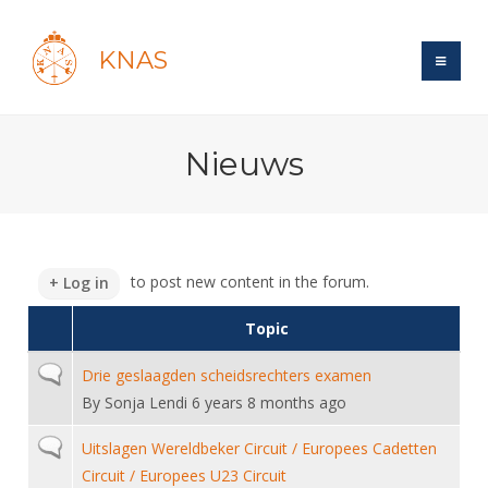
KNAS
Site
Nieuws
Bond
Login
Schermen
Bond
Recent posts
Beleid
Topsport
Books
Breedtesport
to post new content in the forum.
Log in
Lidmaatschap
Polls
Introductie
Informatie
Wat is topsport
Topic
Tarieven
Forums
Recreatiesport
Nieuws
Forums
Voor de jeugd
Reglementen
Normal topic
Drie geslaagden scheidsrechters examen
Maandelijks archief
Veteranen
NK's
By
Sonja Lendi
6 years 8 months ago
Spreekbeurtpakket
Ledencijfers
Zoek Vereniging
Forums
Lichtzwaardschermen
Evenement
Ouders en vereniging
Normal topic
Sponsors en Partners
Uitslagen Wereldbeker Circuit / Europees Cadetten
Oranje
Schermforum
Contact
Circuit / Europees U23 Circuit
Wedstrijdsport
Jeugdkampen