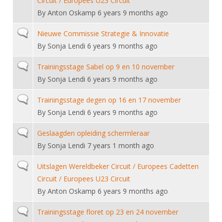
Circuit / Europees U23 Circuit
Alle Verenigingen
Opleidingen
By
Anton Oskamp
6 years 9 months ago
Nieuws
Wedstrijdorganisatie
Tuchtzaken
Normal topic
Nieuwe Commissie Strategie & Innovatie
Verenigingsondersteuning
Nieuws
Archief
By
Sonja Lendi
6 years 9 months ago
Witte Vlekkenplan
Aanvragen van scheidsrechters
Normal topic
Trainingsstage Sabel op 9 en 10 november
Infotheek
Oprichting Vereniging
Scheidsrechterslijst
By
Sonja Lendi
6 years 9 months ago
Bibliotheek
Overschrijven leden
Import inschrijvingen uit Nahouw
Normal topic
Trainingsstage degen op 16 en 17 november
ALV
By
Sonja Lendi
6 years 9 months ago
Verwerk wedstrijduitslagen
Touché
NK organiseren
Normal topic
Geslaagden opleiding schermleraar
By
Sonja Lendi
7 years 1 month ago
Promotie en logo
Normal topic
Uitslagen Wereldbeker Circuit / Europees Cadetten
Circuit / Europees U23 Circuit
Geschiedenis van het schermen
By
Anton Oskamp
6 years 9 months ago
Normal topic
Trainingsstage floret op 23 en 24 november