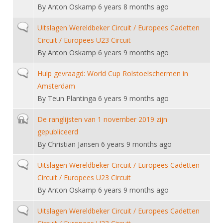
DBT
Nieuws
Website
By
Anton Oskamp
6 years 8 months ago
Organisatie
NK organiseren
Ranglijsten
Brassardsysteem
FBT
Gebruiksvoorwaarden
Bestuur
Normal topic
Uitslagen Wereldbeker Circuit / Europees Cadetten
Inschrijven
SBT
Circuit / Europees U23 Circuit
Handleiding
Voor coaches en leraren
Commissies
Reglementen
By
Anton Oskamp
6 years 9 months ago
Talentontwikkeling
Historie
Nieuws
Ereleden
Materiaal
Normal topic
Hulp gevraagd: World Cup Rolstoelschermen in
Nationale opleidingen
Leden van Verdiensten
Atletencommissie
Amsterdam
Schermpaspoort
Internationale opleidingen
By
Teun Plantinga
6 years 9 months ago
Vacatures
Rolstoelschermen
Internationale Titeltoernooien
Opleidingen
Closed topic
De ranglijsten van 1 november 2019 zijn
Bondsbureau
Internationale aanmeldingen
Wedstrijdkalender
gepubliceerd
Leraar
Contact
By
Christian Jansen
6 years 9 months ago
KNAS Keurmerk
Voor scheidsrechters
Medewerkers
Normal topic
Uitslagen Wereldbeker Circuit / Europees Cadetten
NK's
Circuit / Europees U23 Circuit
Nieuws
Samenwerking
JPT
By
Anton Oskamp
6 years 9 months ago
Scheidsrechterslijst
Formulieren
JEC
Normal topic
Uitslagen Wereldbeker Circuit / Europees Cadetten
Scheidsrechter Documentatie
Veteranenwedstrijden