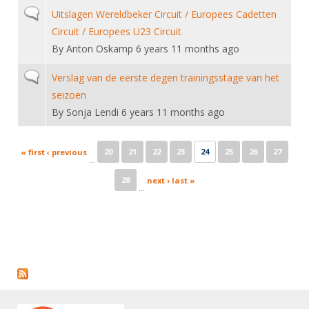
Normal topic
Uitslagen Wereldbeker Circuit / Europees Cadetten
Circuit / Europees U23 Circuit
By
Anton Oskamp
6 years 11 months ago
Normal topic
Verslag van de eerste degen trainingsstage van het
seizoen
By
Sonja Lendi
6 years 11 months ago
Pages
20
21
22
23
24
25
26
27
« first
‹ previous
…
28
next ›
last »
…