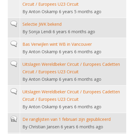
DBT
Nieuws
Website
Circuit / Europees U23 Circuit
Organisatie
NK organiseren
Ranglijsten
Brassardsysteem
By
Anton Oskamp
6 years 5 months ago
FBT
Gebruiksvoorwaarden
Bestuur
Inschrijven
SBT
Normal topic
Selectie JWK bekend
Handleiding
Voor coaches en leraren
Commissies
Reglementen
By
Sonja Lendi
6 years 6 months ago
Talentontwikkeling
Historie
Nieuws
Ereleden
Materiaal
Normal topic
Bas Verwijlen wint WB in Vancouver
Nationale opleidingen
Leden van Verdiensten
Atletencommissie
By
Anton Oskamp
6 years 6 months ago
Schermpaspoort
Internationale opleidingen
Vacatures
Rolstoelschermen
Normal topic
Uitslagen Wereldbeker Circuit / Europees Cadetten
Internationale Titeltoernooien
Opleidingen
Circuit / Europees U23 Circuit
Bondsbureau
Internationale aanmeldingen
Wedstrijdkalender
By
Anton Oskamp
6 years 6 months ago
Leraar
Contact
KNAS Keurmerk
Normal topic
Uitslagen Wereldbeker Circuit / Europees Cadetten
Voor scheidsrechters
Medewerkers
Circuit / Europees U23 Circuit
NK's
By
Anton Oskamp
6 years 6 months ago
Nieuws
Samenwerking
JPT
Scheidsrechterslijst
Formulieren
Closed topic
De ranglijsten van 1 februari zijn gepubliceerd
JEC
By
Christian Jansen
6 years 6 months ago
Scheidsrechter Documentatie
Veteranenwedstrijden