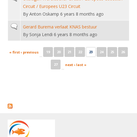
Circuit / Europees U23 Circuit
By
Anton Oskamp
6 years 8 months ago
Normal topic
Gerard Burema verlaat KNAS bestuur
By
Sonja Lendi
6 years 8 months ago
Pages
19
20
21
22
23
24
25
26
« first
‹ previous
…
27
next ›
last »
…