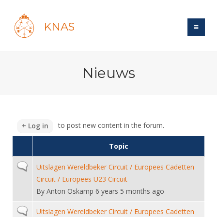
KNAS
Site
Nieuws
Bond
Login
Schermen
Bond
Recent posts
Beleid
Topsport
Books
Breedtesport
to post new content in the forum.
Log in
Lidmaatschap
Polls
Introductie
Informatie
Wat is topsport
Topic
Tarieven
Forums
Recreatiesport
Nieuws
Forums
Voor de jeugd
Reglementen
Normal topic
Uitslagen Wereldbeker Circuit / Europees Cadetten
Maandelijks archief
Veteranen
NK's
Circuit / Europees U23 Circuit
Spreekbeurtpakket
Ledencijfers
Zoek Vereniging
Forums
Lichtzwaardschermen
By
Anton Oskamp
6 years 5 months ago
Evenement
Ouders en vereniging
Sponsors en Partners
Oranje
Schermforum
Contact
Normal topic
Uitslagen Wereldbeker Circuit / Europees Cadetten
Wedstrijdsport
Jeugdkampen