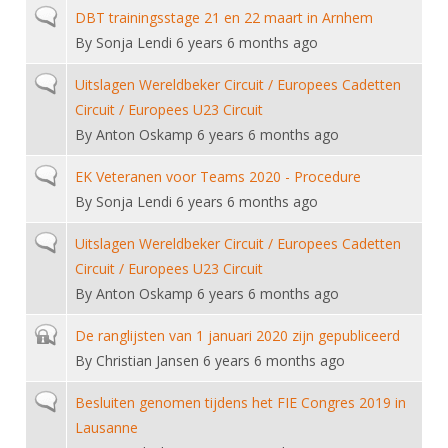
Alle Verenigingen
Normal topic
DBT trainingsstage 21 en 22 maart in Arnhem
Opleidingen
Nieuws
By
Sonja Lendi
6 years 6 months ago
Wedstrijdorganisatie
Tuchtzaken
Verenigingsondersteuning
Normal topic
Uitslagen Wereldbeker Circuit / Europees Cadetten
Nieuws
Archief
Circuit / Europees U23 Circuit
Witte Vlekkenplan
Aanvragen van scheidsrechters
By
Anton Oskamp
6 years 6 months ago
Infotheek
Oprichting Vereniging
Scheidsrechterslijst
Normal topic
EK Veteranen voor Teams 2020 - Procedure
Bibliotheek
Overschrijven leden
Import inschrijvingen uit Nahouw
By
Sonja Lendi
6 years 6 months ago
ALV
Verwerk wedstrijduitslagen
Normal topic
Uitslagen Wereldbeker Circuit / Europees Cadetten
Touché
NK organiseren
Circuit / Europees U23 Circuit
By
Anton Oskamp
6 years 6 months ago
Promotie en logo
Closed topic
De ranglijsten van 1 januari 2020 zijn gepubliceerd
By
Christian Jansen
6 years 6 months ago
Geschiedenis van het schermen
Normal topic
Besluiten genomen tijdens het FIE Congres 2019 in
Lausanne