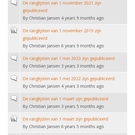
Alle Verenigingen
Normal topic
De ranglijsten van 1 november 2021 zijn
Opleidingen
gepubliceerd
Nieuws
Wedstrijdorganisatie
Tuchtzaken
By
Christian Jansen
4 years 9 months ago
Verenigingsondersteuning
Nieuws
Archief
Closed topic
De ranglijsten van 1 november 2019 zijn
Witte Vlekkenplan
Aanvragen van scheidsrechters
gepubliceerd
Infotheek
Oprichting Vereniging
By
Christian Jansen
6 years 9 months ago
Scheidsrechterslijst
Bibliotheek
Overschrijven leden
Normal topic
De ranglijsten van 1 mei 2023 zijn gepubliceerd
Import inschrijvingen uit Nahouw
ALV
By
Christian Jansen
3 years 3 months ago
Verwerk wedstrijduitslagen
Touché
Normal topic
De ranglijsten van 1 mei 2022 zijn gepubliceerd
NK organiseren
By
Christian Jansen
4 years 3 months ago
Promotie en logo
Normal topic
De ranglijsten van 1 maart zijn gepubliceerd
By
Christian Jansen
3 years 5 months ago
Geschiedenis van het schermen
Closed topic
De ranglijsten van 1 maart zijn gepubliceerd
By
Christian Jansen
6 years 5 months ago