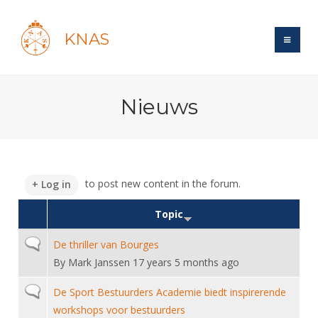
KNAS
Site
Nieuws
Bond
Login
Schermen
Bond
Recent posts
Beleid
Topsport
Books
Breedtesport
to post new content in the forum.
Log in
Lidmaatschap
Polls
Introductie
Informatie
Wat is topsport
Topic
Tarieven
Forums
Recreatiesport
Nieuws
Forums
Voor de jeugd
Reglementen
Normal topic
De thriller van Bourges
Maandelijks archief
Veteranen
NK's
By
Mark Janssen
17 years 5 months ago
Spreekbeurtpakket
Ledencijfers
Zoek Vereniging
Forums
Lichtzwaardschermen
Evenement
Ouders en vereniging
Normal topic
Sponsors en Partners
De Sport Bestuurders Academie biedt inspirerende
Oranje
Schermforum
Contact
workshops voor bestuurders
Wedstrijdsport
Jeugdkampen