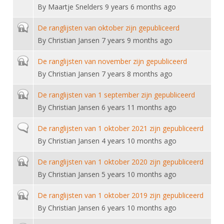
DBT
Nieuws
Website
By
Maartje Snelders
9 years 6 months ago
Organisatie
NK organiseren
Ranglijsten
Brassardsysteem
FBT
Gebruiksvoorwaarden
Bestuur
Closed topic
De ranglijsten van oktober zijn gepubliceerd
Inschrijven
SBT
By
Christian Jansen
7 years 9 months ago
Handleiding
Voor coaches en leraren
Commissies
Reglementen
Talentontwikkeling
Historie
Closed topic
De ranglijsten van november zijn gepubliceerd
Nieuws
Ereleden
Materiaal
By
Christian Jansen
7 years 8 months ago
Nationale opleidingen
Leden van Verdiensten
Atletencommissie
Schermpaspoort
Closed topic
De ranglijsten van 1 september zijn gepubliceerd
Internationale opleidingen
Vacatures
Rolstoelschermen
By
Christian Jansen
6 years 11 months ago
Internationale Titeltoernooien
Opleidingen
Bondsbureau
Normal topic
De ranglijsten van 1 oktober 2021 zijn gepubliceerd
Internationale aanmeldingen
Wedstrijdkalender
Leraar
By
Christian Jansen
4 years 10 months ago
Contact
KNAS Keurmerk
Voor scheidsrechters
Closed topic
De ranglijsten van 1 oktober 2020 zijn gepubliceerd
Medewerkers
NK's
By
Christian Jansen
5 years 10 months ago
Nieuws
Samenwerking
JPT
Closed topic
De ranglijsten van 1 oktober 2019 zijn gepubliceerd
Scheidsrechterslijst
Formulieren
JEC
By
Christian Jansen
6 years 10 months ago
Scheidsrechter Documentatie
Veteranenwedstrijden