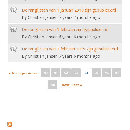
Closed topic
De ranglijsten van 1 januari 2019 zijn gepubliceerd
By
Christian Jansen
7 years 7 months ago
Closed topic
De ranglijsten van 1 februari zijn gepubliceerd
By
Christian Jansen
6 years 6 months ago
Closed topic
De ranglijsten van 1 februari 2019 zijn gepubliceerd
By
Christian Jansen
7 years 6 months ago
Pages
90
91
92
93
94
95
96
97
« first
‹ previous
…
98
next ›
last »
…