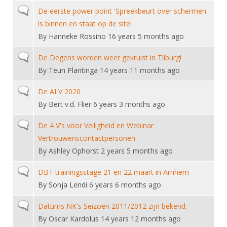
Normal topic
De eerste power point 'Spreekbeurt over schermen'
is binnen en staat op de site!
By
Hanneke Rossino
16 years 5 months ago
Normal topic
De Degens worden weer gekruist in Tilburg!
By
Teun Plantinga
14 years 11 months ago
Normal topic
De ALV 2020
By
Bert v.d. Flier
6 years 3 months ago
Normal topic
De 4 V's voor Veiligheid en Webinar
Vertrouwenscontactpersonen
By
Ashley Ophorst
2 years 5 months ago
Normal topic
DBT trainingsstage 21 en 22 maart in Arnhem
By
Sonja Lendi
6 years 6 months ago
Normal topic
Datums NK's Seizoen 2011/2012 zijn bekend.
By
Oscar Kardolus
14 years 12 months ago