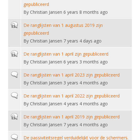
DBT
Nieuws
Website
gepubliceerd
Organisatie
NK organiseren
Ranglijsten
Brassardsysteem
By
Christian Jansen
6 years 8 months ago
FBT
Gebruiksvoorwaarden
Bestuur
Inschrijven
SBT
Closed topic
De ranglijsten van 1 augustus 2019 zijn
Handleiding
Voor coaches en leraren
Commissies
Reglementen
gepubliceerd
Talentontwikkeling
Historie
Nieuws
Ereleden
By
Christian Jansen
7 years 4 days ago
Materiaal
Nationale opleidingen
Leden van Verdiensten
Atletencommissie
Closed topic
De ranglijsten van 1 april zijn gepubliceerd
Schermpaspoort
Internationale opleidingen
By
Christian Jansen
6 years 3 months ago
Vacatures
Rolstoelschermen
Internationale Titeltoernooien
Opleidingen
Normal topic
De ranglijsten van 1 april 2023 zijn gepubliceerd
Bondsbureau
Internationale aanmeldingen
Wedstrijdkalender
By
Christian Jansen
3 years 4 months ago
Leraar
Contact
KNAS Keurmerk
Normal topic
De ranglijsten van 1 april 2022 zijn gepubliceerd
Voor scheidsrechters
Medewerkers
By
Christian Jansen
4 years 4 months ago
NK's
Nieuws
Samenwerking
JPT
Closed topic
De ranglijsten van 1 april 2019 zijn gepubliceerd
Scheidsrechterslijst
Formulieren
By
Christian Jansen
7 years 4 months ago
JEC
Scheidsrechter Documentatie
Normal topic
De passiviteitsregel verduidelijkt voor de schermers.
Veteranenwedstrijden