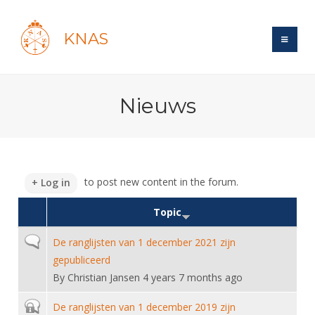
KNAS
Site
Nieuws
Bond
Login
Schermen
Bond
Recent posts
Beleid
Topsport
Books
Breedtesport
to post new content in the forum.
Log in
Lidmaatschap
Polls
Introductie
Informatie
Wat is topsport
Topic
Tarieven
Forums
Recreatiesport
Nieuws
Forums
Voor de jeugd
Reglementen
Normal topic
De ranglijsten van 1 december 2021 zijn
Maandelijks archief
Veteranen
NK's
gepubliceerd
Spreekbeurtpakket
Ledencijfers
Zoek Vereniging
Forums
Lichtzwaardschermen
By
Christian Jansen
4 years 7 months ago
Evenement
Ouders en vereniging
Sponsors en Partners
Oranje
Schermforum
Contact
Closed topic
De ranglijsten van 1 december 2019 zijn
Wedstrijdsport
Jeugdkampen