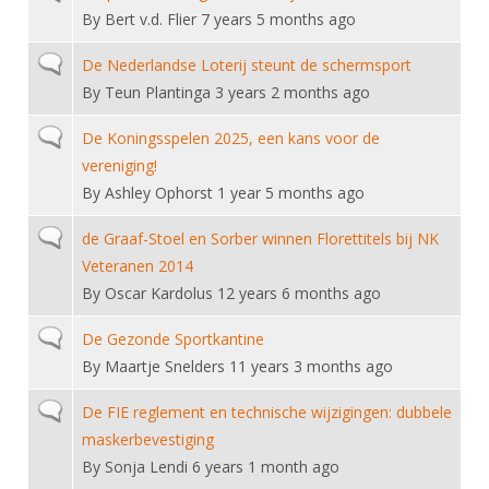
Alle Verenigingen
By
Bert v.d. Flier
7 years 5 months ago
Opleidingen
Nieuws
Wedstrijdorganisatie
Tuchtzaken
Normal topic
De Nederlandse Loterij steunt de schermsport
Verenigingsondersteuning
By
Teun Plantinga
3 years 2 months ago
Nieuws
Archief
Witte Vlekkenplan
Aanvragen van scheidsrechters
Normal topic
De Koningsspelen 2025, een kans voor de
Infotheek
Oprichting Vereniging
vereniging!
Scheidsrechterslijst
By
Ashley Ophorst
1 year 5 months ago
Bibliotheek
Overschrijven leden
Import inschrijvingen uit Nahouw
ALV
Normal topic
de Graaf-Stoel en Sorber winnen Florettitels bij NK
Verwerk wedstrijduitslagen
Veteranen 2014
Touché
NK organiseren
By
Oscar Kardolus
12 years 6 months ago
Promotie en logo
Normal topic
De Gezonde Sportkantine
By
Maartje Snelders
11 years 3 months ago
Geschiedenis van het schermen
Normal topic
De FIE reglement en technische wijzigingen: dubbele
maskerbevestiging
By
Sonja Lendi
6 years 1 month ago