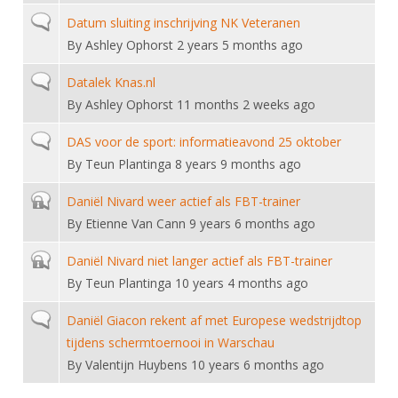
Normal topic
Datum sluiting inschrijving NK Veteranen
By
Ashley Ophorst
2 years 5 months ago
Normal topic
Datalek Knas.nl
By
Ashley Ophorst
11 months 2 weeks ago
Normal topic
DAS voor de sport: informatieavond 25 oktober
By
Teun Plantinga
8 years 9 months ago
Closed topic
Daniël Nivard weer actief als FBT-trainer
By
Etienne Van Cann
9 years 6 months ago
Closed topic
Daniël Nivard niet langer actief als FBT-trainer
By
Teun Plantinga
10 years 4 months ago
Normal topic
Daniël Giacon rekent af met Europese wedstrijdtop
tijdens schermtoernooi in Warschau
By
Valentijn Huybens
10 years 6 months ago