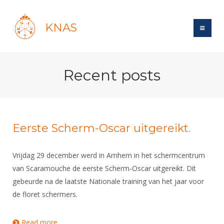
KNAS
Site
Recent posts
Bond
Login
Schermen
Bond
Recent posts
Beleid
Topsport
Books
Breedtesport
Eerste Scherm-Oscar uitgereikt.
Lidmaatschap
Polls
Introductie
Informatie
Wat is topsport
Tarieven
Vrijdag 29 december werd in Arnhem in het schermcentrum
Forums
Recreatiesport
Nieuws
Forums
van Scaramouche de eerste Scherm-Oscar uitgereikt. Dit
Voor de jeugd
Reglementen
Maandelijks archief
Veteranen
NK's
gebeurde na de laatste Nationale training van het jaar voor
Spreekbeurtpakket
Ledencijfers
Zoek Vereniging
Forums
Lichtzwaardschermen
de floret schermers.
Evenement
Ouders en vereniging
Sponsors en Partners
Oranje
Schermforum
Contact
Wedstrijdsport
Jeugdkampen
Read more
about Eerste Scherm-Oscar uitgereikt.