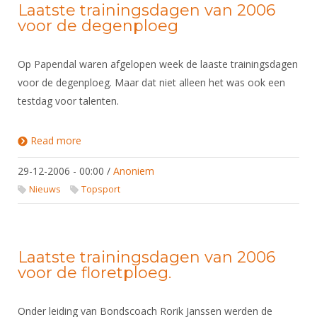
Alle Verenigingen
Laatste trainingsdagen van 2006
Opleidingen
voor de degenploeg
Nieuws
Wedstrijdorganisatie
Tuchtzaken
Verenigingsondersteuning
Nieuws
Op Papendal waren afgelopen week de laaste trainingsdagen
Archief
Witte Vlekkenplan
voor de degenploeg. Maar dat niet alleen het was ook een
Aanvragen van scheidsrechters
testdag voor talenten.
Infotheek
Oprichting Vereniging
Scheidsrechterslijst
Bibliotheek
Overschrijven leden
Import inschrijvingen uit Nahouw
Read more
about Laatste trainingsdagen van 2006 voor de
degenploeg
ALV
Verwerk wedstrijduitslagen
29-12-2006 - 00:00
/
Anoniem
Touché
NK organiseren
Nieuws
Topsport
Promotie en logo
Laatste trainingsdagen van 2006
Geschiedenis van het schermen
voor de floretploeg.
Onder leiding van Bondscoach Rorik Janssen werden de