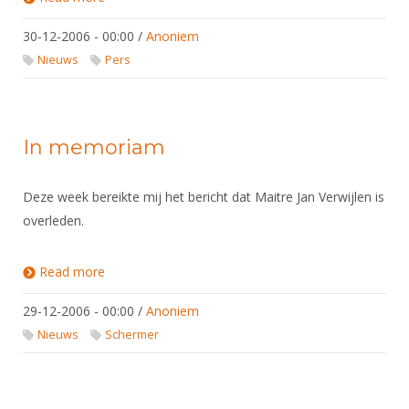
DBT
Nieuws
Website
Organisatie
NK organiseren
Ranglijsten
Brassardsysteem
30-12-2006 - 00:00
/
Anoniem
FBT
Gebruiksvoorwaarden
Bestuur
Inschrijven
Nieuws
Pers
SBT
Handleiding
Voor coaches en leraren
Commissies
Reglementen
Talentontwikkeling
Historie
Nieuws
Ereleden
Materiaal
In memoriam
Nationale opleidingen
Leden van Verdiensten
Atletencommissie
Schermpaspoort
Internationale opleidingen
Vacatures
Rolstoelschermen
Deze week bereikte mij het bericht dat Maitre Jan Verwijlen is
Internationale Titeltoernooien
Opleidingen
overleden.
Bondsbureau
Internationale aanmeldingen
Wedstrijdkalender
Leraar
Contact
Read more
about In memoriam
KNAS Keurmerk
Voor scheidsrechters
Medewerkers
NK's
29-12-2006 - 00:00
/
Anoniem
Nieuws
Samenwerking
Nieuws
Schermer
JPT
Scheidsrechterslijst
Formulieren
JEC
Scheidsrechter Documentatie
Veteranenwedstrijden