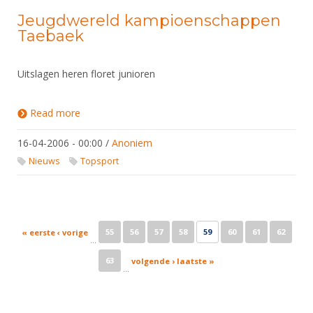
Jeugdwereld kampioenschappen
Taebaek
Uitslagen heren floret junioren
Read more
about Jeugdwereld kampioenschappen Taebaek
16-04-2006 - 00:00
/
Anoniem
Nieuws
Topsport
Pages
55
56
57
58
59
60
61
62
« eerste
‹ vorige
…
63
volgende ›
laatste »
…