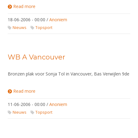
Alle Verenigingen
Opleidingen
Read more
about WB A Las Vegas
Nieuws
Wedstrijdorganisatie
Tuchtzaken
18-06-2006 - 00:00
/
Anoniem
Verenigingsondersteuning
Nieuws
Archief
Nieuws
Topsport
Witte Vlekkenplan
Aanvragen van scheidsrechters
Infotheek
Oprichting Vereniging
Scheidsrechterslijst
WB A Vancouver
Bibliotheek
Overschrijven leden
Import inschrijvingen uit Nahouw
ALV
Verwerk wedstrijduitslagen
Bronzen plak voor Sonja Tol in Vancouver, Bas Verwijlen 9de
Touché
NK organiseren
Read more
about WB A Vancouver
Promotie en logo
11-06-2006 - 00:00
/
Anoniem
Nieuws
Topsport
Geschiedenis van het schermen