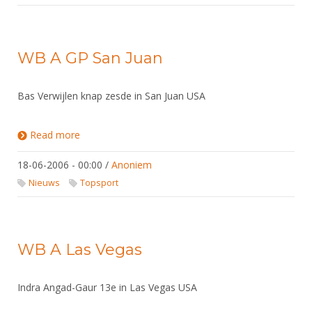
DBT
Nieuws
Website
Organisatie
NK organiseren
Ranglijsten
Brassardsysteem
FBT
Gebruiksvoorwaarden
Bestuur
Inschrijven
SBT
WB A GP San Juan
Handleiding
Voor coaches en leraren
Commissies
Reglementen
Talentontwikkeling
Historie
Nieuws
Ereleden
Bas Verwijlen knap zesde in San Juan USA
Materiaal
Nationale opleidingen
Leden van Verdiensten
Atletencommissie
Schermpaspoort
Read more
about WB A GP San Juan
Internationale opleidingen
Vacatures
Rolstoelschermen
Internationale Titeltoernooien
Opleidingen
18-06-2006 - 00:00
/
Anoniem
Bondsbureau
Internationale aanmeldingen
Nieuws
Topsport
Wedstrijdkalender
Leraar
Contact
KNAS Keurmerk
Voor scheidsrechters
Medewerkers
NK's
WB A Las Vegas
Nieuws
Samenwerking
JPT
Scheidsrechterslijst
Formulieren
JEC
Indra Angad-Gaur 13e in Las Vegas USA
Scheidsrechter Documentatie
Veteranenwedstrijden