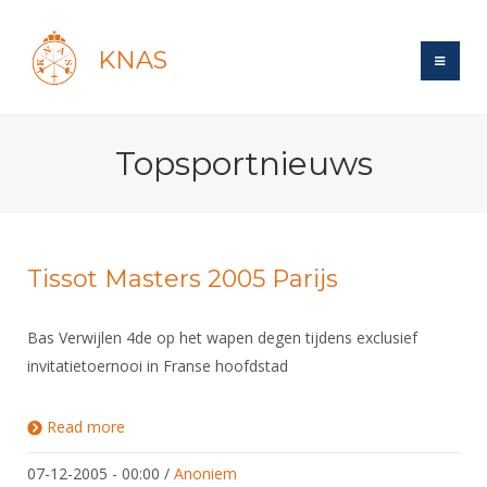
KNAS
Site
Topsportnieuws
Bond
Login
Schermen
Bond
Recent posts
Beleid
Topsport
Books
Breedtesport
Tissot Masters 2005 Parijs
Lidmaatschap
Polls
Introductie
Informatie
Wat is topsport
Tarieven
Bas Verwijlen 4de op het wapen degen tijdens exclusief
Forums
Recreatiesport
Nieuws
Forums
invitatietoernooi in Franse hoofdstad
Voor de jeugd
Reglementen
Maandelijks archief
Veteranen
NK's
Spreekbeurtpakket
Ledencijfers
Zoek Vereniging
Forums
Lichtzwaardschermen
Read more
about Tissot Masters 2005 Parijs
Evenement
Ouders en vereniging
Sponsors en Partners
Oranje
Schermforum
Contact
07-12-2005 - 00:00
/
Anoniem
Wedstrijdsport
Jeugdkampen