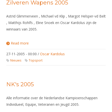
Alle Verenigingen
Zilveren Wapens 2005
Opleidingen
Nieuws
Wedstrijdorganisatie
Tuchtzaken
Astrid Glimmerveen , Michael vd Klip , Margot Helsper-vd Belt
Verenigingsondersteuning
Nieuws
, Matthijs Rohlfs , Eline Snoek en Oscar Kardolus zijn de
Archief
Witte Vlekkenplan
winnaars van 2005.
Aanvragen van scheidsrechters
Infotheek
Oprichting Vereniging
Scheidsrechterslijst
Read more
about Zilveren Wapens 2005
Bibliotheek
Overschrijven leden
Import inschrijvingen uit Nahouw
27-11-2005 - 00:00
/
Oscar Kardolus
ALV
Verwerk wedstrijduitslagen
Nieuws
Topsport
Touché
NK organiseren
Promotie en logo
NK's 2005
Geschiedenis van het schermen
Alle informatie over de Nederlandse Kampioenschappen
Individueel, Equipe, Veteranen en Jeugd 2005.