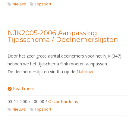
DBT
Nieuws
Website
Nieuws
Topsport
Organisatie
NK organiseren
Ranglijsten
Brassardsysteem
FBT
Gebruiksvoorwaarden
Bestuur
Inschrijven
SBT
Handleiding
Voor coaches en leraren
Commissies
Reglementen
NJK2005-2006 Aanpassing
Talentontwikkeling
Historie
Nieuws
Ereleden
Tijdsschema / Deelnemerslijsten
Materiaal
Nationale opleidingen
Leden van Verdiensten
Atletencommissie
Schermpaspoort
Door het zeer grote aantal deelnemers voor het NJK (347)
Internationale opleidingen
Vacatures
Rolstoelschermen
hebben we het tijdschema flink moeten aanpassen.
Internationale Titeltoernooien
Opleidingen
De deelnemerslijsten vindt u op de
Nahouw
.
Bondsbureau
Internationale aanmeldingen
Wedstrijdkalender
Leraar
Contact
Read more
about NJK2005-2006 Aanpassing Tijdsschema /
KNAS Keurmerk
Deelnemerslijsten
Voor scheidsrechters
Medewerkers
03-12-2005 - 00:00
NK's
/
Oscar Kardolus
Nieuws
Samenwerking
Nieuws
Topsport
JPT
Scheidsrechterslijst
Formulieren
JEC
Scheidsrechter Documentatie
Veteranenwedstrijden