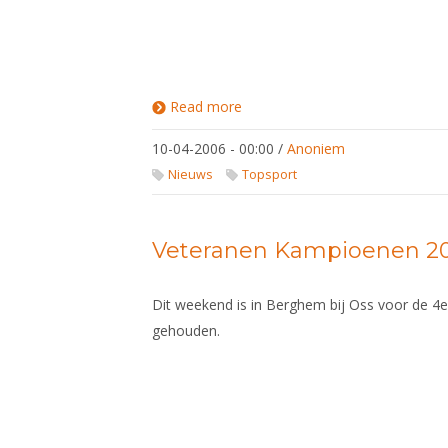
Read more
about Graham
Wicas
Wereldkampioen
10-04-2006 - 00:00
/
Anoniem
Cadetten Degen
Nieuws
Topsport
Veteranen Kampioenen 2
Dit weekend is in Berghem bij Oss voor de 4
gehouden.