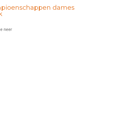
pioenschappen dames
k
ie neer