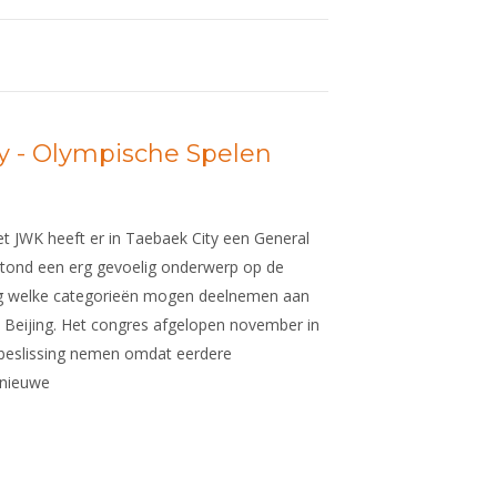
mpioenschappen
n Taebaek
m
y - Olympische Spelen
t JWK heeft er in Taebaek City een General
stond een erg gevoelig onderwerp op de
ing welke categorieën mogen deelnemen aan
 Beijing. Het congres afgelopen november in
beslissing nemen omdat eerdere
 nieuwe