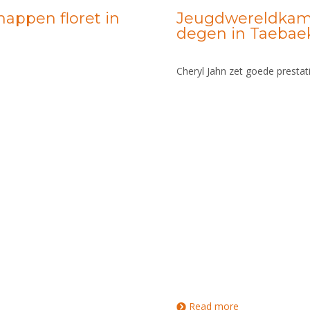
appen floret in
Jeugdwereldkam
degen in Taebae
Cheryl Jahn zet goede prestat
Read more
about