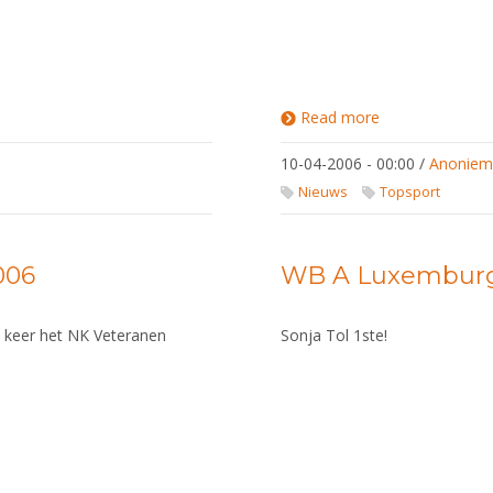
Read more
about
General
Assembly -
10-04-2006 - 00:00
/
Anonie
Olympische
Spelen
Nieuws
Topsport
2008
006
WB A Luxembur
e keer het NK Veteranen
Sonja Tol 1ste!