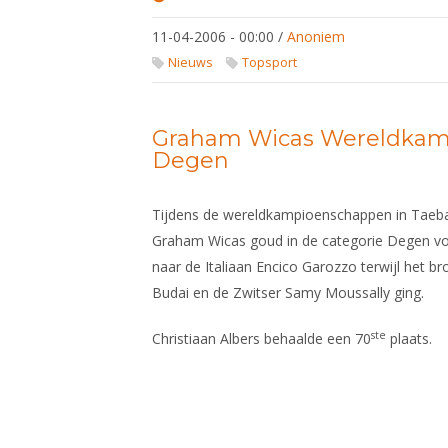
kampioenschappen
floret in Taebaek
11-04-2006 - 00:00
/
Anoniem
Nieuws
Topsport
Graham Wicas Wereldkam
Degen
Tijdens de wereldkampioenschappen in Taeb
Graham Wicas goud in de categorie Degen voo
naar de Italiaan Encico Garozzo terwijl het b
Budai en de Zwitser Samy Moussally ging.
ste
Christiaan Albers behaalde een 70
plaats.