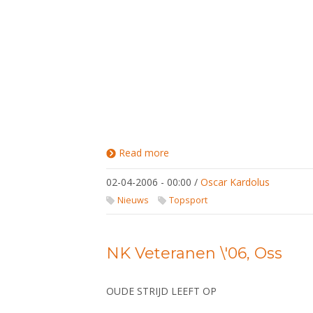
Read more
about
Veteranen
Kampioenen
02-04-2006 - 00:00
/
Oscar Kardolus
2006
Nieuws
Topsport
NK Veteranen \'06, Oss
OUDE STRIJD LEEFT OP