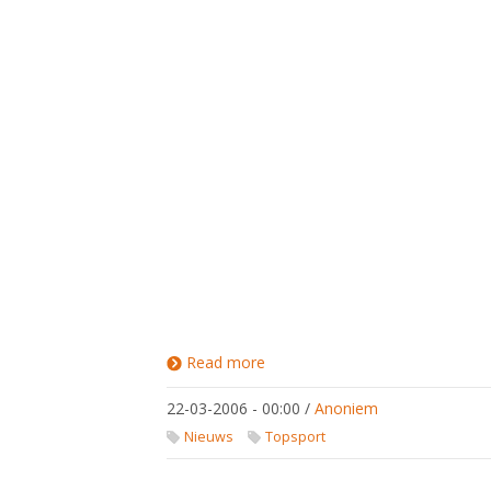
Read more
about NK
Veteranen
\'06, Oss
22-03-2006 - 00:00
/
Anoniem
Nieuws
Topsport