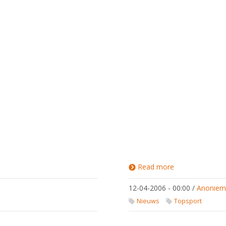
Read more
about Jeugdwer
kampioenschap
Taebaek
12-04-2006 - 00:00
/
Anonie
Nieuws
Topsport