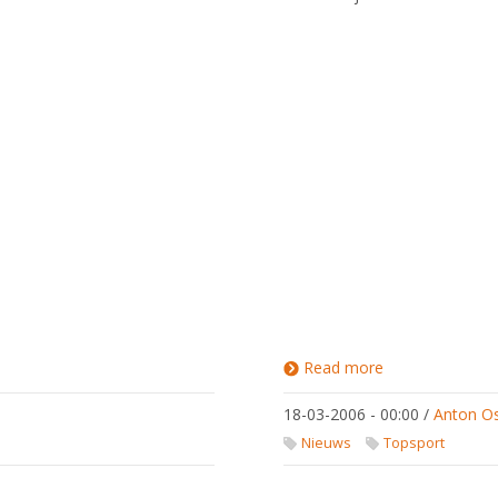
Read more
about
WB's dit
weekend
18-03-2006 - 00:00
/
Anton O
Nieuws
Topsport