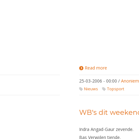
Read more
about WB
A
Luxemburg
25-03-2006 - 00:00
/
Anonie
Nieuws
Topsport
WB's dit weeken
Indra Angad-Gaur zevende.
Bas Verwijlen tiende.