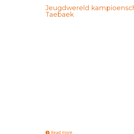
Jeugdwereld kampioensch
Taebaek
Read more
about Jeugdwereld