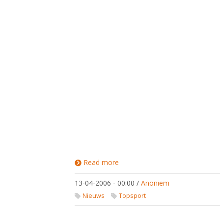
Read more
about
Jeugdwereldkampioenschappen
Taebaek
13-04-2006 - 00:00
/
Anoniem
Nieuws
Topsport