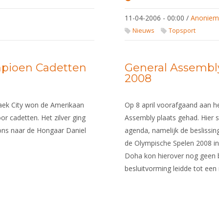
Jeugdwereldka
dames degen i
11-04-2006 - 00:00
/
Anonie
Nieuws
Topsport
pioen Cadetten
General Assembl
2008
aek City won de Amerikaan
Op 8 april voorafgaand aan he
r cadetten. Het zilver ging
Assembly plaats gehad. Hier 
rons naar de Hongaar Daniel
agenda, namelijk de besliss
de Olympische Spelen 2008 in
Doha kon hierover nog geen 
besluitvorming leidde tot een