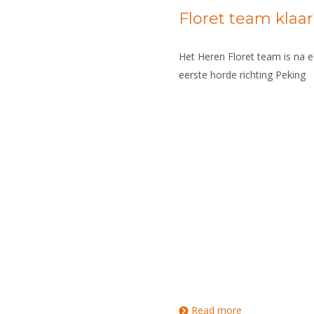
Floret team klaa
Het Heren Floret team is na e
eerste horde richting Peking
Read more
about