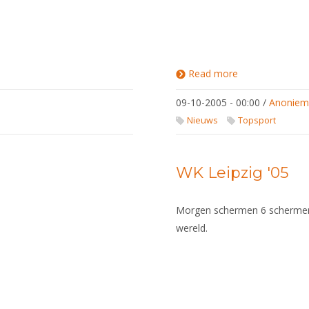
Read more
about
WK
Leipzig
09-10-2005 - 00:00
/
Anonie
?05
Nieuws
Topsport
WK Leipzig '05
Morgen schermen 6 schermers
wereld.