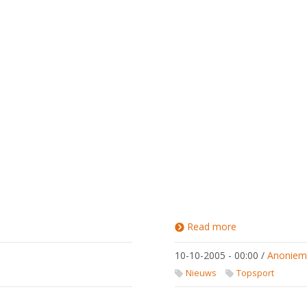
Read more
about
WK
Leipzig
10-10-2005 - 00:00
/
Anonie
?05
Nieuws
Topsport