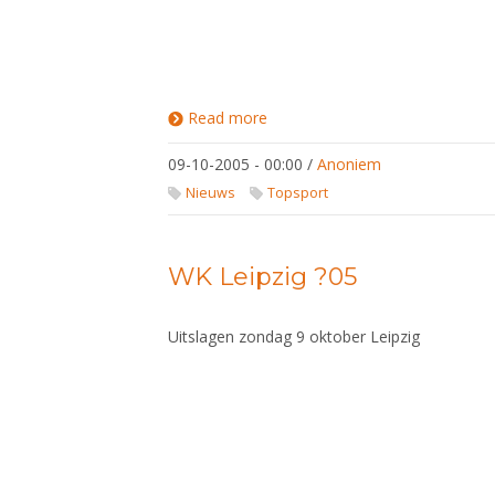
Read more
about
WK
Leipzig
09-10-2005 - 00:00
/
Anoniem
'05
Nieuws
Topsport
WK Leipzig ?05
Uitslagen zondag 9 oktober Leipzig