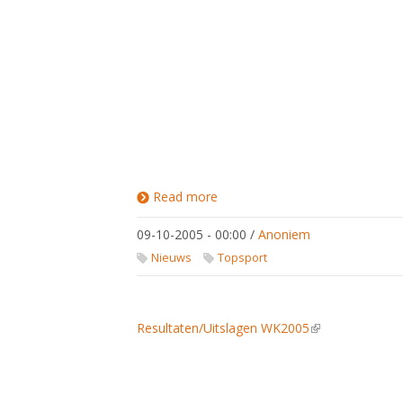
Read more
about
WK
Leipzig
09-10-2005 - 00:00
/
Anoniem
?05
Nieuws
Topsport
Resultaten/Uitslagen WK2005
(link is external)