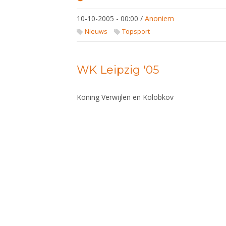
WK
Leipzig
10-10-2005 - 00:00
/
Anoniem
'05
Nieuws
Topsport
WK Leipzig '05
Koning Verwijlen en Kolobkov