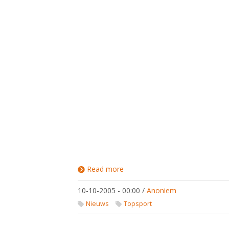
Read more
about
WK
Leipzig
10-10-2005 - 00:00
/
Anoniem
'05
Nieuws
Topsport