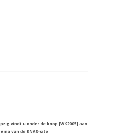
m
ipzig vindt u onder de knop [WK2005] aan
agina van de KNAS-site