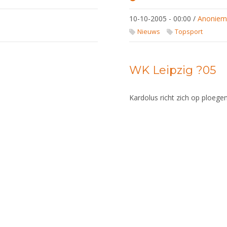
WK
Leipzig
10-10-2005 - 00:00
/
Anonie
'05
Nieuws
Topsport
WK Leipzig ?05
Kardolus richt zich op ploege