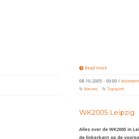
Read more
about
WK
Leipzig
08-10-2005 - 00:00
/
Anonie
'05
Nieuws
Topsport
WK2005 Leipzig
Alles over de WK2005 in Le
de linkerkant op de voorp