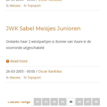
Nieuws
Topsport
JWK Sabel Meisjes Junioren
Ondanks haar 2 winstpartijen is Bonnie van Vuure in de
voorronde uitgeschakeld
Read more
about JWK Sabel Meisjes Junioren
26-03-2005 - 00:00
/
Oscar Kardolus
Nieuws
Topsport
Pages
61
62
63
64
65
66
67
68
« eerste
‹ vorige
…