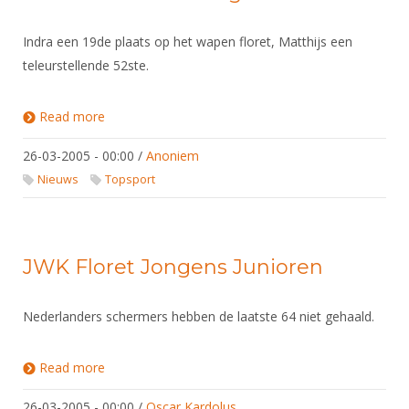
Indra een 19de plaats op het wapen floret, Matthijs een
teleurstellende 52ste.
Read more
about WB A St-Petersbourg
26-03-2005 - 00:00
/
Anoniem
Nieuws
Topsport
JWK Floret Jongens Junioren
Nederlanders schermers hebben de laatste 64 niet gehaald.
Read more
about JWK Floret Jongens Junioren
26-03-2005 - 00:00
/
Oscar Kardolus