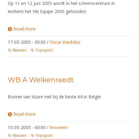
Alle Verenigingen
Op 11 en 12 juni 2005 wordt in het schermcentrum in
Opleidingen
Arnhem het NK Equipe 2005 gehouden.
Nieuws
Wedstrijdorganisatie
Tuchtzaken
Verenigingsondersteuning
Nieuws
Archief
Read more
about NK Equipe 2005
Witte Vlekkenplan
Aanvragen van scheidsrechters
17-05-2005 - 00:00
/
Oscar Kardolus
Infotheek
Oprichting Vereniging
Scheidsrechterslijst
Nieuws
Topsport
Bibliotheek
Overschrijven leden
Import inschrijvingen uit Nahouw
ALV
Verwerk wedstrijduitslagen
WB A Welkenraedt
Touché
NK organiseren
Promotie en logo
Bonnie van Vuure niet bij de beste 64 in België
Read more
about WB A Welkenraedt
Geschiedenis van het schermen
15-05-2005 - 00:00
/
Anoniem
Nieuws
Topsport