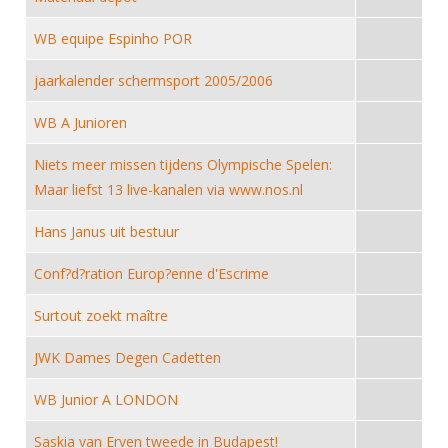
DBT
Nieuws
Website
Organisatie
NK organiseren
Ranglijsten
Brassardsysteem
WB equipe Espinho POR
FBT
Gebruiksvoorwaarden
Bestuur
Inschrijven
SBT
jaarkalender schermsport 2005/2006
Handleiding
Voor coaches en leraren
Commissies
Reglementen
Talentontwikkeling
Historie
WB A Junioren
Nieuws
Ereleden
Materiaal
Nationale opleidingen
Leden van Verdiensten
Niets meer missen tijdens Olympische Spelen:
Atletencommissie
Schermpaspoort
Maar liefst 13 live-kanalen via www.nos.nl
Internationale opleidingen
Vacatures
Rolstoelschermen
Internationale Titeltoernooien
Hans Janus uit bestuur
Opleidingen
Bondsbureau
Internationale aanmeldingen
Wedstrijdkalender
Leraar
Conf?d?ration Europ?enne d'Escrime
Contact
KNAS Keurmerk
Surtout zoekt maître
Voor scheidsrechters
Medewerkers
NK's
JWK Dames Degen Cadetten
Nieuws
Samenwerking
JPT
Scheidsrechterslijst
Formulieren
WB Junior A LONDON
JEC
Scheidsrechter Documentatie
Saskia van Erven tweede in Budapest!
Veteranenwedstrijden