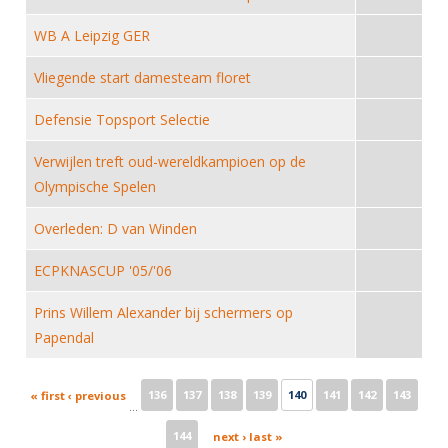
Alle Verenigingen
Opleidingen
WB A Leipzig GER
Nieuws
Wedstrijdorganisatie
Tuchtzaken
Verenigingsondersteuning
Vliegende start damesteam floret
Nieuws
Archief
Witte Vlekkenplan
Defensie Topsport Selectie
Aanvragen van scheidsrechters
Infotheek
Oprichting Vereniging
Scheidsrechterslijst
Verwijlen treft oud-wereldkampioen op de
Bibliotheek
Overschrijven leden
Olympische Spelen
Import inschrijvingen uit Nahouw
ALV
Overleden: D van Winden
Verwerk wedstrijduitslagen
Touché
NK organiseren
ECPKNASCUP '05/'06
Promotie en logo
Prins Willem Alexander bij schermers op
Papendal
Geschiedenis van het schermen
Pages
136
137
138
139
140
141
142
143
« first
‹ previous
…
144
next ›
last »
…