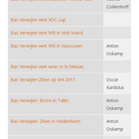
DBT
Nieuws
Website
Organisatie
Coldenhoff
NK organiseren
Ranglijsten
Brassardsysteem
FBT
Gebruiksvoorwaarden
Bestuur
Bas Verwijlen wint VOC-cup
Inschrijven
SBT
Handleiding
Voor coaches en leraren
Commissies
Reglementen
Bas Verwijlen wint WB in Kish Island
Talentontwikkeling
Historie
Nieuws
Ereleden
Materiaal
Bas Verwijlen wint WB in Vancouver
Anton
Nationale opleidingen
Leden van Verdiensten
Atletencommissie
Oskamp
Schermpaspoort
Internationale opleidingen
Vacatures
Rolstoelschermen
Bas Verwijlen wint weer in St.Niklaas
Internationale Titeltoernooien
Opleidingen
Bondsbureau
Bas Verwijlen Zilver op WK 2011
Oscar
Internationale aanmeldingen
Wedstrijdkalender
Leraar
Kardolus
Contact
KNAS Keurmerk
Voor scheidsrechters
Bas Verwijlen: Brons in Tallin
Anton
Medewerkers
NK's
Oskamp
Nieuws
Samenwerking
JPT
Bas Verwijlen: Zilver in Heidenheim
Anton
Scheidsrechterslijst
Formulieren
JEC
Oskamp
Scheidsrechter Documentatie
Veteranenwedstrijden