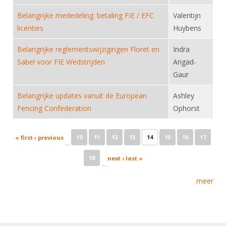
Belangrijke mededeling: betaling FIE / EFC
Valentijn
licenties
Huybens
Belangrijke reglementswijzigingen Floret en
Indra
Sabel voor FIE Wedstrijden
Angad-
Gaur
Belangrijke updates vanuit de European
Ashley
Fencing Confederation
Ophorst
Pages
10
11
12
13
14
15
16
17
« first
‹ previous
…
18
next ›
last »
…
meer