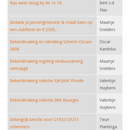
Alle Verenigingen
Bas weer terug bij de 1e 16
Bert v.d.
Opleidingen
Flier
Nieuws
Wedstrijdorganisatie
Tuchtzaken
Bedank je penningmeester & maak kans op
Verenigingsondersteuning
Maartje
Nieuws
Archief
een clubfeest en € 2500,-
Snelders
Witte Vlekkenplan
Aanvragen van scheidsrechters
Bekendmaking en Uitreiking Scherm-Oscars
Oscar
Infotheek
Oprichting Vereniging
Scheidsrechterslijst
2008
Kardolus
Bibliotheek
Overschrijven leden
Import inschrijvingen uit Nahouw
Bekendmaking regeling verduurzaming
Maartje
ALV
Verwerk wedstrijduitslagen
vertraagd
Snelders
Touché
NK organiseren
Bekendmaking selectie EJK/JWK Plovdiv
Valentijn
Huybens
Promotie en logo
Bekendmaking selectie JWK Bourges
Valentijn
Geschiedenis van het schermen
Huybens
Belangrijk bericht voor U15/U13/U11
Teun
schermers
Plantinga