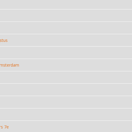
stus
Amsterdam
rs 7e