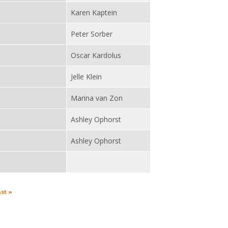
Karen Kaptein
Peter Sorber
Oscar Kardolus
Jelle Klein
Marina van Zon
Ashley Ophorst
Ashley Ophorst
ast »