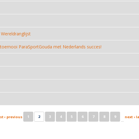
Wereldranglijst
rmtoernooi ParaSportGouda met Nederlands succes!
1
2
3
4
5
6
7
8
9
rst
‹ previous
next ›
l
…