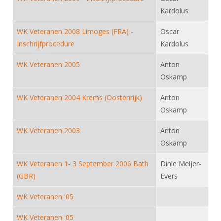
DBT
Nieuws
Website
Organisatie
Kardolus
NK organiseren
Ranglijsten
Brassardsysteem
FBT
Gebruiksvoorwaarden
Bestuur
WK Veteranen 2008 Limoges (FRA) -
Oscar
Inschrijven
SBT
Handleiding
Voor coaches en leraren
Inschrijfprocedure
Kardolus
Commissies
Reglementen
Talentontwikkeling
Historie
Nieuws
Ereleden
WK Veteranen 2005
Anton
Materiaal
Oskamp
Nationale opleidingen
Leden van Verdiensten
Atletencommissie
Schermpaspoort
Internationale opleidingen
WK Veteranen 2004 Krems (Oostenrijk)
Anton
Vacatures
Rolstoelschermen
Internationale Titeltoernooien
Oskamp
Opleidingen
Bondsbureau
Internationale aanmeldingen
WK Veteranen 2003
Wedstrijdkalender
Anton
Leraar
Contact
Oskamp
KNAS Keurmerk
Voor scheidsrechters
Medewerkers
WK Veteranen 1- 3 September 2006 Bath
Dinie Meijer-
NK's
(GBR)
Evers
Nieuws
Samenwerking
JPT
Scheidsrechterslijst
Formulieren
WK Veteranen '05
JEC
Scheidsrechter Documentatie
WK Veteranen '05
Veteranenwedstrijden