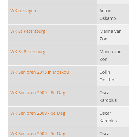
Alle Verenigingen
Opleidingen
WK uitslagen
Anton
Nieuws
Wedstrijdorganisatie
Tuchtzaken
Oskamp
Verenigingsondersteuning
Nieuws
Archief
WK St Petersburg
Marina van
Witte Vlekkenplan
Aanvragen van scheidsrechters
Zon
Infotheek
Oprichting Vereniging
Scheidsrechterslijst
WK St Petersburg
Marina van
Bibliotheek
Overschrijven leden
Zon
Import inschrijvingen uit Nahouw
ALV
Verwerk wedstrijduitslagen
WK Senioren 2015 in Moskou
Collin
Touché
Oosthof
NK organiseren
WK Senioren 2009 - 8e Dag
Oscar
Promotie en logo
Kardolus
WK Senioren 2009 - 6e Dag
Geschiedenis van het schermen
Oscar
Kardolus
WK Senioren 2009 - 5e Dag
Oscar