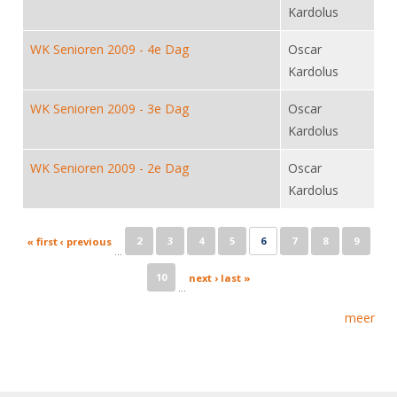
Kardolus
WK Senioren 2009 - 4e Dag
Oscar
Kardolus
WK Senioren 2009 - 3e Dag
Oscar
Kardolus
WK Senioren 2009 - 2e Dag
Oscar
Kardolus
Pages
2
3
4
5
6
7
8
9
« first
‹ previous
…
10
next ›
last »
…
meer